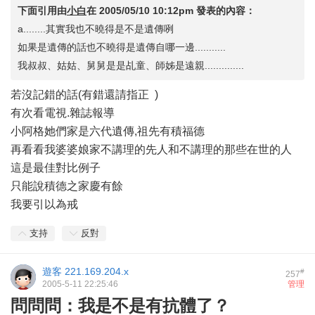
下面引用由
小白
在
2005/05/10 10:12pm
發表的內容：
a........其實我也不曉得是不是遺傳咧
如果是遺傳的話也不曉得是遺傳自哪一邊...........
我叔叔、姑姑、舅舅是是乩童、師姊是遠親..............
若沒記錯的話(有錯還請指正
)
有次看電視.雜誌報導
小阿格她們家是六代遺傳,祖先有積福德
再看看我婆婆娘家不講理的先人和不講理的那些在世的人
這是最佳對比例子
只能說積德之家慶有餘
我要引以為戒
支持
反對
遊客
221.169.204.x
#
257
2005-5-11 22:25:46
管理
問問問：我是不是有抗體了？