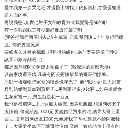
宮壇大部份也都是三太子.濟公之類的...
是在我第一次哭之吧.才慢慢上網找了很多資料,才慢慢知道
這方面的事,
再說我爸..其實他對子女的教育方式我覺得是ok的耶.
有一次我跟我二哥吵架好像還打架了咧
(我爸把我們兩個叫去..沒有罵喔..只跟我們說...十年修得同船
渡,..你們要當兄妹
要修多久才有的福氣..很難得的緣份..為什麼要這樣子吵架
讓我印象深刻咧....)
都是因為我阿公阿嬤太寵孫子了..(我深深的這麼覺得)
以前家境還不錯.凡事有阿公阿嬤幫我的哥哥們撐著...
所以一堆爛帳把家裡的積蓄也花光了..他們從小到長大到當
兵到結婚到買車到買房子...用到家裡多少錢啊....如果這個女
生花家裡一元,男生就是花一百元
我也是很窮啊...上上週回去繳庫..因為母親節.想說阿嬤老了
沒賺錢..偷偷給她1000元,要她自己買東西吃.結果大哥上週
回去..竟然跟阿嬤拿1000元,氣死我了,早知道就不給阿嬤錢
了
..大哥要坐車回工地還說沒錢.又叫二嫂給他身上僅有的