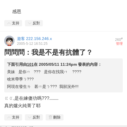
感恩
支持
反對
遊客
222.156.246.x
#
260
2005-5-12 16:51:25
管理
問問問：我是不是有抗體了？
下面引用由
101
在
2005/05/11 11:24pm
發表的內容：
美妹 是你ㄇ ??? 是你在找我ㄇ ????
啥米帶季ㄋ???
阿現在發生ㄌ 甚ㄇ是ㄋ??? 我狀況外!!!
ㄍㄍ,是在練傻功嗎???........
真的爐火純菁了耶
支持
反對
刪除