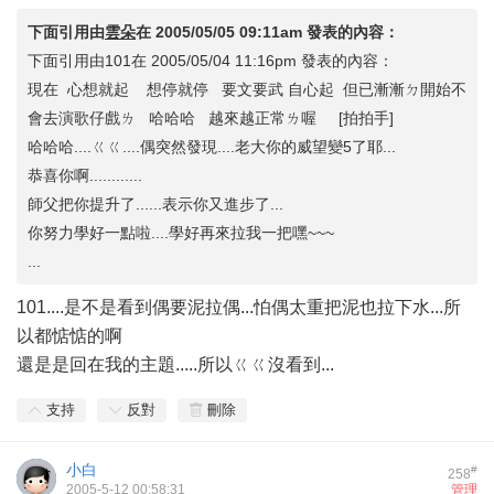
下面引用由
雲朵
在
2005/05/05 09:11am
發表的內容：
下面引用由101在 2005/05/04 11:16pm 發表的內容：
現在 心想就起 想停就停 要文要武 自心起 但已漸漸ㄉ開始不
會去演歌仔戲ㄌ 哈哈哈 越來越正常ㄌ喔 [拍拍手]
哈哈哈....ㄍㄍ....偶突然發現....老大你的威望變5了耶...
恭喜你啊............
師父把你提升了......表示你又進步了...
你努力學好一點啦....學好再來拉我一把嘿~~~
...
101....是不是看到偶要泥拉偶...怕偶太重把泥也拉下水...所
以都惦惦的啊
還是是回在我的主題.....所以ㄍㄍ沒看到...
支持
反對
刪除
小白
#
258
2005-5-12 00:58:31
管理