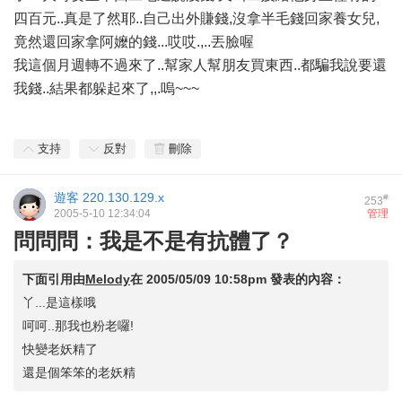
四百元..真是了然耶..自己出外賺錢,沒拿半毛錢回家養女兒,
竟然還回家拿阿嬤的錢...哎哎.,..丟臉喔
我這個月週轉不過來了..幫家人幫朋友買東西..都騙我說要還
我錢..結果都躲起來了,,.嗚~~~
支持
反對
刪除
遊客
220.130.129.x
#
253
2005-5-10 12:34:04
管理
問問問：我是不是有抗體了？
下面引用由
Melody
在
2005/05/09 10:58pm
發表的內容：
丫...是這樣哦
呵呵..那我也粉老囉!
快變老妖精了
還是個笨笨的老妖精