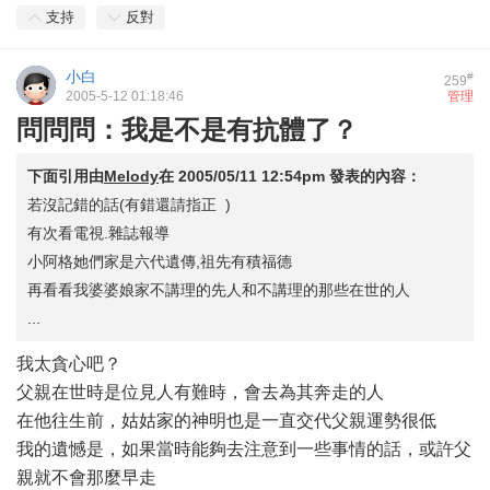
支持
反對
小白
#
259
2005-5-12 01:18:46
管理
問問問：我是不是有抗體了？
下面引用由
Melody
在
2005/05/11 12:54pm
發表的內容：
若沒記錯的話(有錯還請指正 )
有次看電視.雜誌報導
小阿格她們家是六代遺傳,祖先有積福德
再看看我婆婆娘家不講理的先人和不講理的那些在世的人
...
我太貪心吧？
父親在世時是位見人有難時，會去為其奔走的人
在他往生前，姑姑家的神明也是一直交代父親運勢很低
我的遺憾是，如果當時能夠去注意到一些事情的話，或許父
親就不會那麼早走