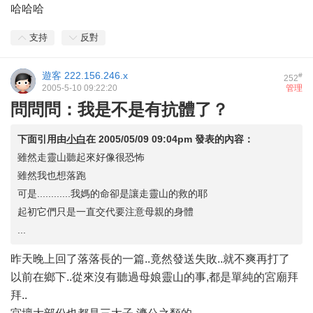
哈哈哈
支持
反對
遊客
222.156.246.x
#
252
2005-5-10 09:22:20
管理
問問問：我是不是有抗體了？
下面引用由
小白
在
2005/05/09 09:04pm
發表的內容：
雖然走靈山聽起來好像很恐怖
雖然我也想落跑
可是............我媽的命卻是讓走靈山的救的耶
起初它們只是一直交代要注意母親的身體
...
昨天晚上回了落落長的一篇..竟然發送失敗..就不爽再打了
以前在鄉下..從來沒有聽過母娘靈山的事,都是單純的宮廟拜
拜..