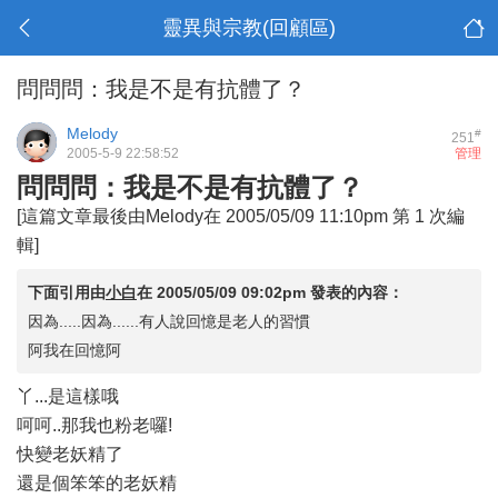
靈異與宗教(回顧區)
問問問：我是不是有抗體了？
Melody
#
251
2005-5-9 22:58:52
管理
問問問：我是不是有抗體了？
[這篇文章最後由Melody在 2005/05/09 11:10pm 第 1 次編
輯]
下面引用由
小白
在
2005/05/09 09:02pm
發表的內容：
因為.....因為......有人說回憶是老人的習慣
阿我在回憶阿
丫...是這樣哦
呵呵..那我也粉老囉!
快變老妖精了
還是個笨笨的老妖精