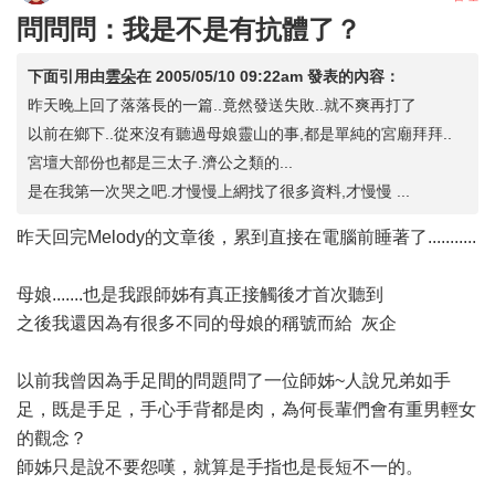
問問問：我是不是有抗體了？
下面引用由
雲朵
在
2005/05/10 09:22am
發表的內容：
昨天晚上回了落落長的一篇..竟然發送失敗..就不爽再打了
以前在鄉下..從來沒有聽過母娘靈山的事,都是單純的宮廟拜拜..
宮壇大部份也都是三太子.濟公之類的...
是在我第一次哭之吧.才慢慢上網找了很多資料,才慢慢 ...
昨天回完Melody的文章後，累到直接在電腦前睡著了...........
母娘.......也是我跟師姊有真正接觸後才首次聽到
之後我還因為有很多不同的母娘的稱號而給 灰企
以前我曾因為手足間的問題問了一位師姊~人說兄弟如手
足，既是手足，手心手背都是肉，為何長輩們會有重男輕女
的觀念？
師姊只是說不要怨嘆，就算是手指也是長短不一的。