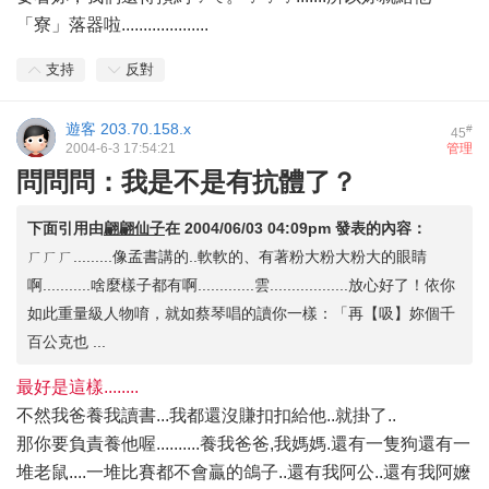
「寮」落器啦....................
支持
反對
遊客
203.70.158.x
#
45
2004-6-3 17:54:21
管理
問問問：我是不是有抗體了？
下面引用由
翩翩仙子
在
2004/06/03 04:09pm
發表的內容：
ㄏㄏㄏ.........像孟書講的..軟軟的、有著粉大粉大粉大的眼睛
啊...........啥麼樣子都有啊.............雲..................放心好了！依你
如此重量級人物唷，就如蔡琴唱的讀你一樣：「再【吸】妳個千
百公克也 ...
最好是這樣........
不然我爸養我讀書...我都還沒賺扣扣給他..就掛了..
那你要負責養他喔..........養我爸爸,我媽媽.還有一隻狗還有一
堆老鼠....一堆比賽都不會贏的鴿子..還有我阿公..還有我阿嬤