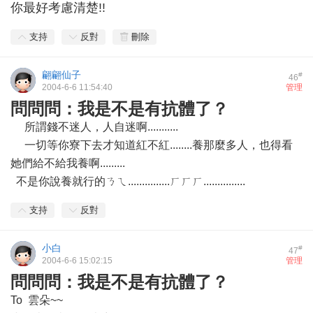
你最好考慮清楚!!
支持
反對
刪除
翩翩仙子
#
46
2004-6-6 11:54:40
管理
問問問：我是不是有抗體了？
所謂錢不迷人，人自迷啊...........
一切等你寮下去才知道紅不紅........養那麼多人，也得看
她們給不給我養啊.........
不是你說養就行的ㄋㄟ...............ㄏㄏㄏ...............
支持
反對
小白
#
47
2004-6-6 15:02:15
管理
問問問：我是不是有抗體了？
To 雲朵~~