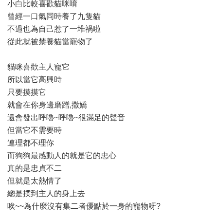
小白比較喜歡貓咪唷
曾經一口氣同時養了九隻貓
不過也為自己惹了一堆禍啦
從此就被禁養貓當寵物了
貓咪喜歡主人寵它
所以當它高興時
只要摸摸它
就會在你身邊磨蹭,撒嬌
還會發出呼嚕~呼嚕~很滿足的聲音
但當它不需要時
連理都不理你
而狗狗最感動人的就是它的忠心
真的是忠貞不二
但就是太熱情了
總是撲到主人的身上去
唉~~為什麼沒有集二者優點於一身的寵物呀?