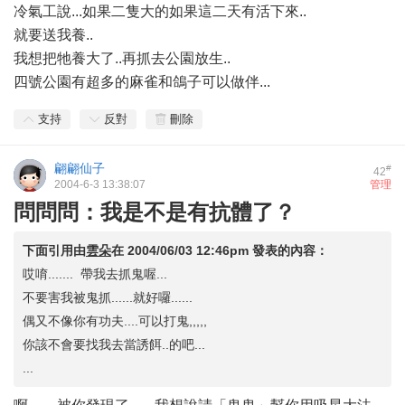
冷氣工說...如果二隻大的如果這二天有活下來..
就要送我養..
我想把牠養大了..再抓去公園放生..
四號公園有超多的麻雀和鴿子可以做伴...
支持
反對
刪除
翩翩仙子
#
42
2004-6-3 13:38:07
管理
問問問：我是不是有抗體了？
下面引用由
雲朵
在
2004/06/03 12:46pm
發表的內容：
哎唷....... 帶我去抓鬼喔...
不要害我被鬼抓......就好囉......
偶又不像你有功夫....可以打鬼,,,,,
你該不會要找我去當誘餌..的吧...
...