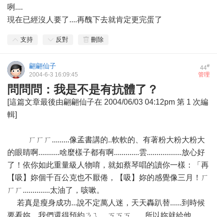
咧....
現在已經沒人要了....再醜下去就肯定更完蛋了
支持
反對
刪除
翩翩仙子
#
44
2004-6-3 16:09:45
管理
問問問：我是不是有抗體了？
[這篇文章最後由翩翩仙子在 2004/06/03 04:12pm 第 1 次編
輯]
ㄏㄏㄏ.........像孟書講的..軟軟的、有著粉大粉大粉大
的眼睛啊...........啥麼樣子都有啊.............雲..................放心好
了！依你如此重量級人物唷，就如蔡琴唱的讀你一樣：「再
【吸】妳個千百公克也不厭倦，【吸】妳的感覺像三月！ㄏ
ㄏㄏ..............太油了，咳嗽。
若真是瘦身成功...說不定萬人迷，天天轟趴替......到時候
要看妳，我們還得預約ㄋㄟ。ㄎㄎㄎ.......所以妳就給他