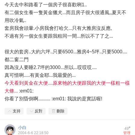
今天去中和路看了一個房子很喜歡咧1..
有二個女生養一隻黃金獵犬...而且房子很大很通風,,夏天不
用吹冷氣..
套房我會頭暈.小房我會打哈欠...只有大雅房沒反應,
不過有另一個女生要跟我租同一間...所以不了了之...
很大的套房..大約六坪..只要6500...雅房4~5坪..只要5000....
都二窗二門
因為沒人要睡2.7坪的3000...所以...哎哎哎....
真可惜咧.....有黃金耶...我最愛的...
今天看到黃金在大便....原來牠的大便跟我的大便一樣粗一樣
大條...
:em01:
你看了別昏倒啊.......... :em01: 我說的是實話喔!
支持
反對
刪除
小白
#
49
2004-6-6 22:18:50
管理