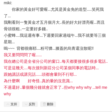
miki:
你家的黃金好可愛喔...尤其是黃金免的造型.....笑死我
了...
我剛看到一隻黃金才五月個月大..長的好大好漂亮喔...而且
骨頭很粗..一定要好多錢..
小蜜蜂....我這週有事...下週要回家過端午...我不就要等三個
星期...
嗚~~~
背都很痛耶....粉可憐...膝蓋的烏青還沒散呢!!
我又要問問問了喔......
我在總公司是全省分公司的窗口..每天都要接很多很多電話..
可是這幾天....每次接到新莊分公司某個同事的電話時...
跟她講話或講完話......頭都會暈到不行耶...
為什麼啊
好奇怪..真的暈的沒意識...
不過還好..暈個幾分鐘就會正常了..但why why why ...tell me
why
支持
反對
刪除