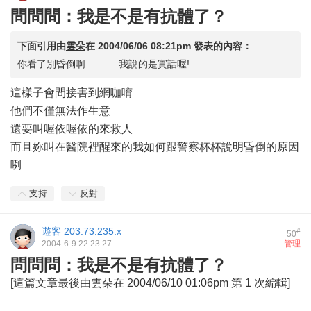
問問問：我是不是有抗體了？
下面引用由
雲朵
在
2004/06/06 08:21pm
發表的內容：
你看了別昏倒啊.......... 我說的是實話喔!
這樣子會間接害到網咖唷
他們不僅無法作生意
還要叫喔依喔依的來救人
而且妳叫在醫院裡醒來的我如何跟警察杯杯說明昏倒的原因
咧
支持
反對
遊客
203.73.235.x
#
50
2004-6-9 22:23:27
管理
問問問：我是不是有抗體了？
[這篇文章最後由雲朵在 2004/06/10 01:06pm 第 1 次編輯]