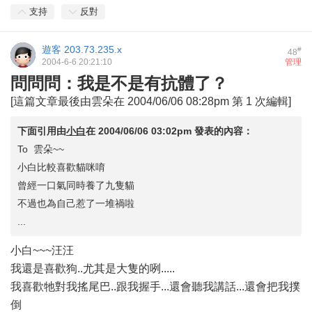
支持
反對
遊客
203.73.235.x
#
48
2004-6-6 20:21:10
管理
問問問：我是不是有抗體了？
[這篇文章最後由雲朵在 2004/06/06 08:28pm 第 1 次編輯]
下面引用由
小白
在
2004/06/06 03:02pm
發表的內容：
To 雲朵~~
小白比較喜歡貓咪唷
曾經一口氣同時養了九隻貓
不過也為自己惹了一堆禍啦
...
小白~~~汪汪
我還是喜歡狗..尤其是大隻的咧.....
我喜歡牠對我搖尾巴..跟我握手...還會聽我講話...還會把我撲
倒