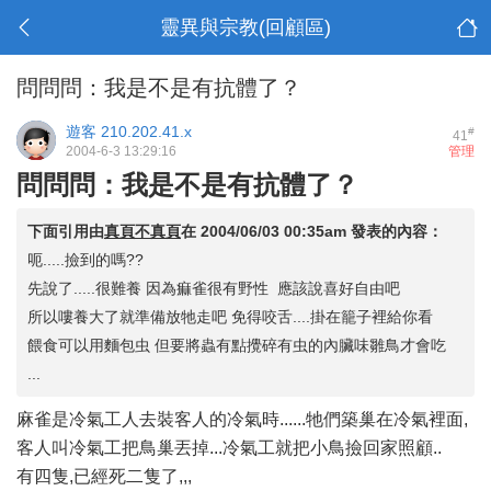
靈異與宗教(回顧區)
問問問：我是不是有抗體了？
遊客
210.202.41.x
#
41
2004-6-3 13:29:16
管理
問問問：我是不是有抗體了？
下面引用由
真頁不真頁
在
2004/06/03 00:35am
發表的內容：
呃.....撿到的嗎??
先說了.....很難養 因為痲雀很有野性 應該說喜好自由吧
所以嘍養大了就準備放牠走吧 免得咬舌....掛在籠子裡給你看
餵食可以用麵包虫 但要將蟲有點攪碎有虫的內臟味雛鳥才會吃
...
麻雀是冷氣工人去裝客人的冷氣時......牠們築巢在冷氣裡面,
客人叫冷氣工把鳥巢丟掉...冷氣工就把小鳥撿回家照顧..
有四隻,已經死二隻了,,,