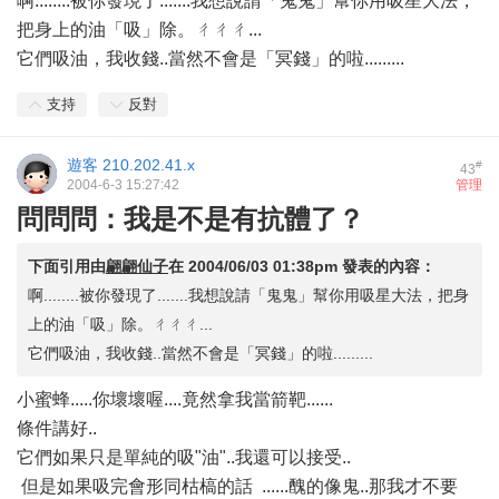
啊........被你發現了.......我想說請「鬼鬼」幫你用吸星大法，
把身上的油「吸」除。ㄔㄔㄔ...
它們吸油，我收錢..當然不會是「冥錢」的啦.........
支持
反對
遊客
210.202.41.x
#
43
2004-6-3 15:27:42
管理
問問問：我是不是有抗體了？
下面引用由
翩翩仙子
在
2004/06/03 01:38pm
發表的內容：
啊........被你發現了.......我想說請「鬼鬼」幫你用吸星大法，把身
上的油「吸」除。ㄔㄔㄔ...
它們吸油，我收錢..當然不會是「冥錢」的啦.........
小蜜蜂.....你壞壞喔....竟然拿我當箭靶......
條件講好..
它們如果只是單純的吸"油"..我還可以接受..
但是如果吸完會形同枯槁的話
......醜的像鬼..那我才不要