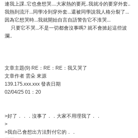
連我上課..它也會想哭....大家熱的要死..我就冷的要穿外套..
我熱到流汗...同學冷到穿外套...還被同學說我人格分裂了...
因為它想哭時...我就開始自言自語警告它不淮哭...
只要它不哭...不是一切都會沒事嗎? 就不會掀起這些波
瀾..
文章主題(9) RE：RE：RE：我又哭了
文章作者 雲朵 來源
139.175.xxx.xxx 發表日期
02/04/25 01：20
>好了．．．沒事了．．大家不用理我了．．
>
>我自己會想出方法對付它的．．