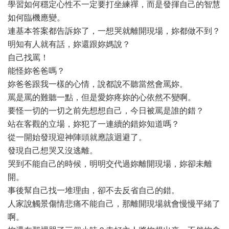
學習如何穩定心性不一定要打坐練禪，而是發揮自己的智慧
如何臨機應變。
連基本答案都告訴妳了，一想哭就離開現場，妳都做不到？
明知有人就有話，妳還跟妳媽說？
自己找罵！
能怪妳爸爸嗎？
妳爸爸跟我一樣的心情，說都說不聽當然會罵妳。
罵是罵的難聽一點，但是愛妳疼妳的心依然不變啊。
要怪一切的一切之前先想想自己，今日被罵是誰的錯？
站在客觀的立場，妳犯了一連續的錯妳知道嗎？
從一開始發現迎神陣頭就應該迴避了。
發現自己想哭又沒逃離。
哭到不能自己的時候，明明交代過妳離開現場，妳卻未離
開。
事後幫自己找一堆理由，卻不去反省自己的錯。
人家說觸景傷情悲痛不能自己，那離開現場就會慢慢平緒了
啊。