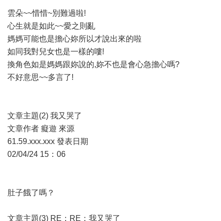
雲朵~~惜惜~別難過啦!
心生就是如此~~愛之則亂
媽媽可能也是擔心妳所以才說出來的啦
如同我對兒女也是一樣的嘍!
換角色如是媽媽跟妳說的,妳不也是會心急擔心嗎?
不好意思~~多言了!
文章主題(2) 我又哭了
文章作者 癡遊 來源
61.59.xxx.xxx 發表日期
02/04/24 15：06
肚子餓了嗎？
文章主題(3) RE：RE：我又哭了