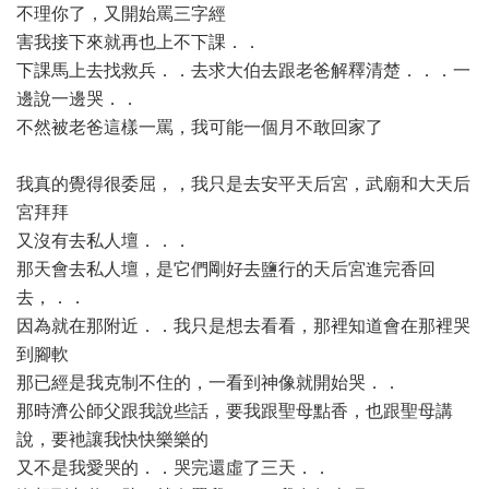
不理你了，又開始罵三字經
害我接下來就再也上不下課．．
下課馬上去找救兵．．去求大伯去跟老爸解釋清楚．．．一
邊說一邊哭．．
不然被老爸這樣一罵，我可能一個月不敢回家了
我真的覺得很委屈，，我只是去安平天后宮，武廟和大天后
宮拜拜
又沒有去私人壇．．．
那天會去私人壇，是它們剛好去鹽行的天后宮進完香回
去，．．
因為就在那附近．．我只是想去看看，那裡知道會在那裡哭
到腳軟
那已經是我克制不住的，一看到神像就開始哭．．
那時濟公師父跟我說些話，要我跟聖母點香，也跟聖母講
說，要衪讓我快快樂樂的
又不是我愛哭的．．哭完還虛了三天．．