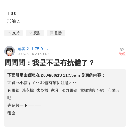
11000
~加油ㄛ~
支持
反對
刪除
遊客
211.75.91.x
#
82
2004-8-14 20:59:40
管理
問問問：我是不是有抗體了？
下面引用由
鱷魚
在
2004/08/13 11:55pm
發表的內容：
可愛ㄉ小雲朵ㄚ~~我也有幫你注意ㄛ~~
有電視 洗衣機 烘乾機 家具 獨力電錶 電梯地段不錯 心動ㄌ
吧
先高興一下======
租金
...