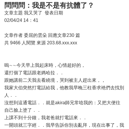
問問問：我是不是有抗體了？
文章主題 我又哭了 發表日期
02/04/24 14：41
文章作者 委屈的雲朵 回應文章230 篇
共 9466 人閱覽 來源 203.68.xxx.xxx
嗚∼∼今天早上我起床時，心情超好的，
還打個了電話跟老媽哈拉．．
跟她講前二天我去看繞境，哭到被主人趕出來，，
我家大伯突然打電話給我，他教我早晚三柱香求衪們去找別
人．．
沒想到這通電話．．就是akira師兄常唸我的：又把大便往
自己臉上塗了．．
上課不到十分鐘，我老爸就打電話來．．
一開頭就三字經．．我早告訴你別去亂拜，現在出事了，我