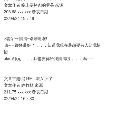
文章作者 晚上要烤肉的雲朵 來源
203.68.xxx.xxx 發表日期
02/04/24 15：49
>雲朵~~惜惜~別難過啦!
嗚∼∼卿姨最好了．．．知道我現在最想要有人給我惜
惜．．．
akira師兄．．．我也要你給我惜惜啦．．．嗚∼∼
文章主題(4) RE：我又哭了
文章作者 靜竹林 來源
211.75.xxx.xxx 發表日期
02/04/24 16：30