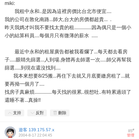
miki:
我租中永和..是因為這裡房價比台北市便宜....
我的公司在敦化南路...師大,台大的房價都超貴...
.
昨天我媽才叫我不要找太貴的租..............因為偶只是一個小
小的結算科員....每個月只有微薄的薪水
.....
最近中永和的租屋廣告都被我看爛了...每天都去看房
子.....眼睛先篩選...人到場.身體再去師選一次.....師父再幫我
篩選.....到現在還沒找到....
我本來想要8/25搬...再住下去就又月底要繳房租了...就
要再拗一個月了....
找房子真麻煩..............每天找的很累..很想吐..有時累過頭了
還睡不著...真操!!
支持
反對
刪除
遊客
139.175.57.x
#
85
2004-8-17 22:04:45
管理