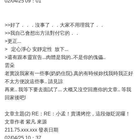
02/04/25 09：01
>>好了．．．沒事了．．大家不用理我了．．
>>我自己會想出方法對付它的．．
>更正...
> 定心淨心 安靜定性 放下...
>還有跟本靈宣告...肉體是我的..不是你的傀儡..
雲朵
老實說我家有一些事(奶奶住院).真的有時候妳找我時我正好
不太方便說這些事.. 請見諒
再來.. 我等下要去面試了... 大概又沒空回應你的文章.. 等我
回家後吧!
文章主題(2) RE：RE：小孟！賣溝烤挖，這段做眨泥囉！
文章作者 紫凡 來源
211.75.xxx.xxx 發表日期
02/04/25 10：37