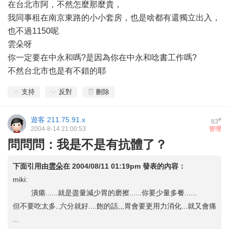
在台北市阿，不然怎麼那麼貴，
我同事租在南京東路的小小套房，也是啥都有還獨立出入，
也不過1150呢
雲朵呀
你一定要在中永和嗎?是因為你在中永和唸書工作嗎?
不然台北市也是有不錯的耶
支持
反對
刪除
遊客
211.75.91.x
#
83
2004-8-14 21:00:53
管理
問問問：我是不是有抗體了？
下面引用由
雲朵
在
2004/08/11 01:19pm
發表的內容：
miki:
潰瘍......就是盡量減少胃的磨擦......你要少量多餐......
但不要吃太多..六分就好....飽的話,,,胃會要更用力消化...就又會痛
...