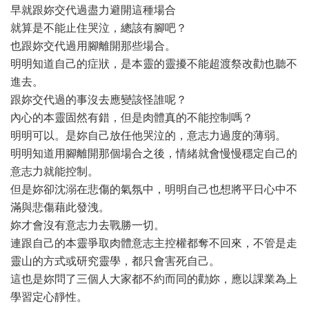
早就跟妳交代過盡力避開這種場合
就算是不能止住哭泣，總該有腳吧？
也跟妳交代過用腳離開那些場合。
明明知道自己的症狀，是本靈的靈擾不能超渡祭改勸也聽不
進去。
跟妳交代過的事沒去應變該怪誰呢？
內心的本靈固然有錯，但是肉體真的不能控制嗎？
明明可以。是妳自己放任他哭泣的，意志力過度的薄弱。
明明知道用腳離開那個場合之後，情緒就會慢慢穩定自己的
意志力就能控制。
但是妳卻沈溺在悲傷的氣氛中，明明自己也想將平日心中不
滿與悲傷藉此發洩。
妳才會沒有意志力去戰勝一切。
連跟自己的本靈爭取肉體意志主控權都奪不回來，不管是走
靈山的方式或研究靈學，都只會害死自己。
這也是妳問了三個人大家都不約而同的勸妳，應以課業為上
學習定心靜性。