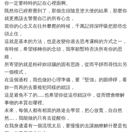
你一定要時時的記在心裡面啊。
既然你已經察覺到了，那個念頭隨意塗大便的結果，那麼你
就更應該去警覺自己的所有心念，
當你的心念又在往外攀爬的時候，千萬記得深呼吸把那些念
頭止住，
這就是基本的方法，也是改變你過去思考邏輯的方式之一，
有時候，希望移轉你的念頭，我寧願暫時否決所有你的思
維，
所寄望的就是粉碎妳頭腦的固有思路，從而平靜而尋找出另
一個模式，
在這個過程，我也做好心理準備，要『堅強』的眼睜睜，看
妳一而再的去重複犯同樣的錯誤，
這是避免不了的......也希望你從這些錯誤中，從而體會瞭解
事物的本質在哪裡。
未來，每個人都有相當的路途去學習，把心放寬，自自然
然....，我能做的只有去提醒你，
在我身邊還有一個流氓太后，要慢慢的去讓她瞭解什麼是包