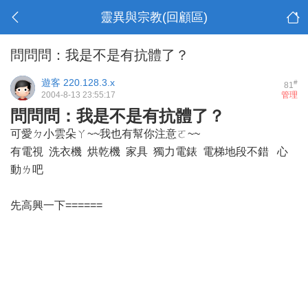
靈異與宗教(回顧區)
問問問：我是不是有抗體了？
遊客
220.128.3.x
#
81
2004-8-13 23:55:17
管理
問問問：我是不是有抗體了？
可愛ㄉ小雲朵ㄚ~~我也有幫你注意ㄛ~~
有電視 洗衣機 烘乾機 家具 獨力電錶 電梯地段不錯 心
動ㄌ吧
先高興一下======