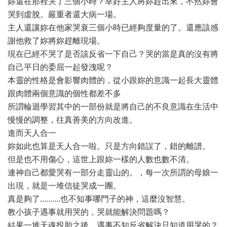
妳還在那裡哭了三個小時？幸好主人將妳趕出來，不然妳會
哭到虛脫。嚴重者還大病一場。
主人還讓妳在他家哭衰三個小時已經夠度量的了。還應該感
謝他救了妳將妳趕離現場。
現在已經不哭了是否該反省一下自己？哭的當是真的沒有將
自己平日的委屈一起發洩呢？
本靈的性格是會影響肉體的，從小跟妳的意識一起長大靈體
跟肉體兩個意識的個性都差不多
所謂輪迴學習其中的一部份就是將自己的不良意識在生活中
慢慢的調整，往真善美的方向改進。
進而天人合一
妳如此也算是天人合一啦。只是方向錯誤了，錯的離譜。
但是也不用傷心，這世上跟妳一樣的人數也數不清。
連神自己都愛哭有一部分走靈山的。，每一次所謂的母娘一
出現，就是一堆信徒哭成一團。
真是夠了..........也不知事哪門子的神，這麼沒智慧。
教小孩子遇事就用哭的，哭就能解決問題嗎？
結果一堆天魂投胎之後，遇事不知反省解決只知道用哭的？