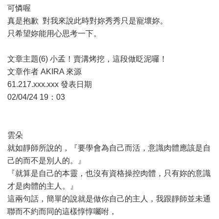
可憐喔
真是抱歉 對我來說此時對妳秀秀只是寵壞妳。
只希望妳能用心思考一下。
文章主題(6) 小孟！賣溝烤挖，這段做眨泥囉！
文章作者 AKIRA 來源
61.217.xxx.xxx 發表日期
02/04/24 19：03
雲朵
就如靜師所說的，『要學會為自己而活，意識肉體應該是自
己的而不是別人的。』
『就算是自己的本靈，也沒有資格操控肉體，只有妳的意識
才是肉體的主人。』
這兩句話，簡單的說就是做你自己的主人，我跟靜師並未通
聯而不約而同的這樣惇惇囑咐，