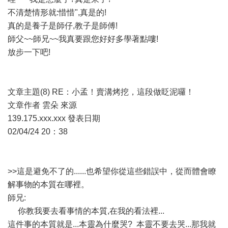
不清楚情形就:惜惜",真是的!
真的是養子是師仔,教子是師傅!
師父~~師兄~~我真要跟您好好多學著點嘍!
放步一下吧!
文章主題(8) RE：小孟！賣溝烤挖，這段做眨泥囉！
文章作者 雲朵 來源
139.175.xxx.xxx 發表日期
02/04/24 20：38
>>這是避免不了的......也希望你從這些錯誤中，從而體會瞭
解事物的本質在哪裡。
師兄:
你教我要去看事情的本質,在我的看法裡...
這件事的本質就是...本靈為什麼哭? 本靈不要去哭...那我就