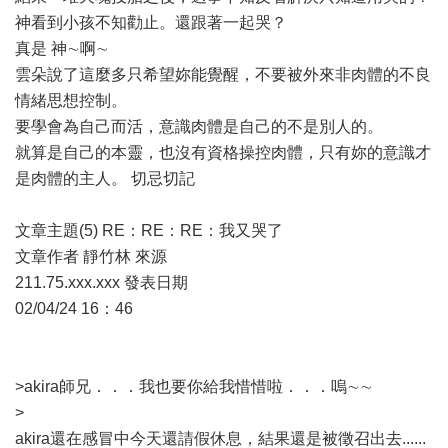
神看到小孩不知勸止。還跟著一起哭？
真是 神∼啊∼
雲朵說了這麼多只希望妳能覺醒，不要被外來非肉體的不良
情緒思想控制。
要學會為自己而活，意識肉體是自己的不是別人的。
就算是自己的本靈，也沒有資格操控肉體，只有妳的意識才
是肉體的主人。 切忌切記
文章主題(5) RE：RE：RE：我又哭了
文章作者 靜竹林 來源
211.75.xxx.xxx 發表日期
02/04/24 16：46
>akira師兄．．．我也要你給我惜惜啦．．．嗚∼∼
>
akira還在感冒中今天還請假休息，結果還是被徵召出去......