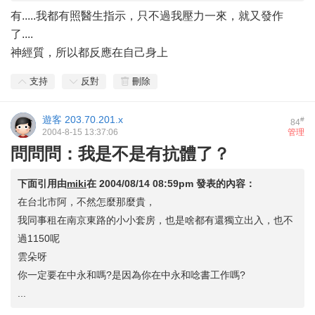
有.....我都有照醫生指示，只不過我壓力一來，就又發作
了....
神經質，所以都反應在自己身上
支持
反對
刪除
遊客
203.70.201.x
#
84
2004-8-15 13:37:06
管理
問問問：我是不是有抗體了？
下面引用由
miki
在
2004/08/14 08:59pm
發表的內容：
在台北市阿，不然怎麼那麼貴，
我同事租在南京東路的小小套房，也是啥都有還獨立出入，也不
過1150呢
雲朵呀
你一定要在中永和嗎?是因為你在中永和唸書工作嗎?
...