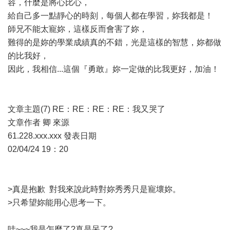
容，什麼是將心比心，
給自己多一點靜心的時刻，每個人都在學習，妳我都是！
師兄不能太寵妳，這樣反而會害了妳，
難得的是妳的學業成績真的不錯，光是這樣的智慧，妳都做
的比我好，
因此，我相信...這個『勇敢』妳一定做的比我更好，加油！
文章主題(7) RE：RE：RE：RE：我又哭了
文章作者 卿 來源
61.228.xxx.xxx 發表日期
02/04/24 19：20
>真是抱歉 對我來說此時對妳秀秀只是寵壞妳。
>只希望妳能用心思考一下。
哇~~~我是怎麼了?真是呆了?