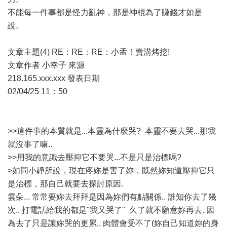
不能每一件事都是怪力亂神，那是神棍為了賺錢才如是
說。
文章主題(4) RE：RE：RE：小孟！賣溝烤挖!
文章作者 小幸子 來源
218.165.xxx.xxx 發表日期
02/04/25 11：50
>>這件事的本質就是...本靈為什麼哭? 本靈不要去哭...那我
就沒事了嘛..
>>用我的意識去壓抑它不要哭...不是只是治標嗎?
>如同小靜所說，現在疼妳是害了妳，既然妳知道壓抑它只
是治標，那自己就要去探討原因.
雲朵... 常常要妳去拜拜是因為妳們有點關係.. 誰知你去了幾
次.. 打電話給我的都是"我又哭了" 久了就不願意妳再去. 因
為去了只是讓妳哭的更累.. 肉體會受不了(妳自己知道妳的身