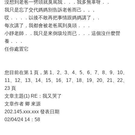
沒想到老爸一劈頭就臭罵我．．．我多無辜呀．．
我只是忘了交代媽媽別告訴老爸而己，，，
哎．．．．以後不敢再把事情跟媽媽講了，．
每次講了，我都會被老爸罵到臭頭．．．
小靜老師．．我只是來倒圾垃而已．．．這個沒什麼營
養．．．
任你處置它
您目前在第 1 頁，第 1、2、3、4、5、6、7、8、9、10、
11、12、13、14、15、16、17、18、19、20、21、22、
23 頁
文章主題(1) RE：我又哭了
文章作者 卿 來源
202.145.xxx.xxx 發表日期
02/04/24 14：58