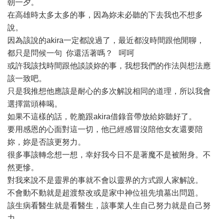
朝一夕。
在高雄時太多太多的事，因為妳未必聽的下去我也不想多
說。
因為該說的akira一定都說過了，最近都沒時間跟他閒聊，
都只是問候一句 你還活著嗎？ 呵呵
或許我該找時間跟他談談妳的事，我想我們的作法與想法應
該一致吧。
只是我推想他應該是耐心的多次解說相同的道理，所以我會
選擇當頭棒喝。
如果不這樣的話，乾脆跟akira借錄音帶放給妳聽好了。
要用感恩的心面對這一切，他已經感冒沒陪他女友還要陪
妳，妳是否該更努力。
很多事該轉念想一想，幸好我今日不是著魔不是被附身。不
然更慘。
對我來說不是靈界的事就不會以靈界的方式跟人家解說。
不會動不動就是超渡祭改或是家中神位祖先墳墓出問題。
該生病看醫生就是看醫生，該事業人生自己努力就是自己努
力。