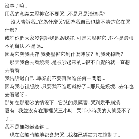
沒事了嘛..
用我的意識去壓抑它不要哭...不是只是治標嗎?
沒人告訴我..它為什麼哭?因為我自己也搞不清楚它在哭
什麼?
或許你們大家沒告訴我是為我好..可是去壓抑它..並不是最根
本的辦法.不是嗎..
因為它與我共存,我要壓抑它到什麼時候? 到我死掉嗎?
那天我會去看繞境..是被吵起來的...很不自覺的就一直想
去看看
我告訴過自己..畢業前不要再踏進任何一間廟...
因為我心裡想說..只要我不進廟就好了...那只是繞境...去年也
去看過呀..
那知在那麼吵的情況下...它哭的最厲害..哭到幾乎崩潰..
還有...我並沒有在那裡哭三小時...哭半小時我的人就受不了
了...
我不是無敵鐵金鋼....
現在它隨時隨地都會想哭...我都已經盡力在控制了..