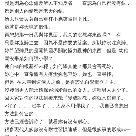
就是因為心念偏差所以不知反省，一直認為自己都沒有錯，
都是別人的錯都是老天的錯。
所以只會哭著自己冤枉不應該被扁下凡。
這就是妳天魂的個性。
再想想那一日我與妳見面，我真的沒教妳東西嗎？ 有
只是妳沒聽進去，因為不是妳要的答案。所以妳沒注意聽。
妳希望聽見的是關於靈界關於怪力亂神的東西，但是 幼稚
園沒畢業如何讀小學？
連自省的根基都未穩，如何學其他？那只會害死妳。
妳心中一直希望有人疼愛妳包容妳，妳也一直尋找。
但是 在未尋到這個人之前，是否該先自學獨立自主。
沒幾個男人能永遠保容溺愛自己的女人。這種男人太少了。
因大家對你的說法到後來幾乎變成說教，妳就又逃避了。
>好了．．．沒事了．．大家不用理我了．．我自己會想出
方法對付它的．．
方法已經告訴你了，就看妳有沒有耐心。
很多現代人多數沒有耐性習慣速成，但是很多事的形成非一