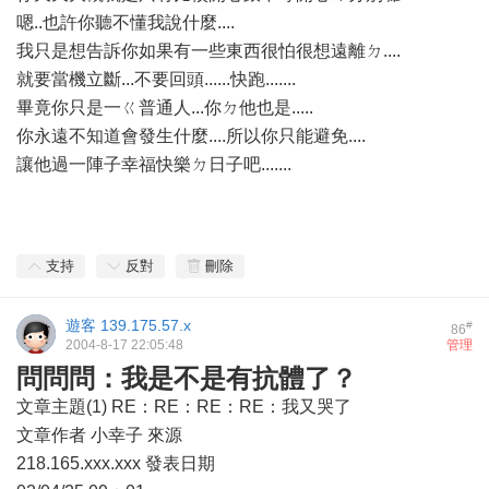
嗯..也許你聽不懂我說什麼....
我只是想告訴你如果有一些東西很怕很想遠離ㄉ....
就要當機立斷...不要回頭......快跑.......
畢竟你只是一ㄍ普通人...你ㄉ他也是.....
你永遠不知道會發生什麼....所以你只能避免....
讓他過一陣子幸福快樂ㄉ日子吧.......
支持
反對
刪除
遊客
139.175.57.x
#
86
2004-8-17 22:05:48
管理
問問問：我是不是有抗體了？
文章主題(1) RE：RE：RE：RE：我又哭了
文章作者 小幸子 來源
218.165.xxx.xxx 發表日期