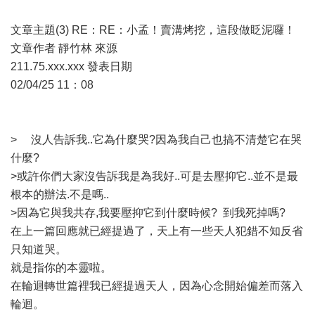
文章主題(3) RE：RE：小孟！賣溝烤挖，這段做眨泥囉！
文章作者 靜竹林 來源
211.75.xxx.xxx 發表日期
02/04/25 11：08
> 沒人告訴我..它為什麼哭?因為我自己也搞不清楚它在哭
什麼?
>或許你們大家沒告訴我是為我好..可是去壓抑它..並不是最
根本的辦法.不是嗎..
>因為它與我共存,我要壓抑它到什麼時候? 到我死掉嗎?
在上一篇回應就已經提過了，天上有一些天人犯錯不知反省
只知道哭。
就是指你的本靈啦。
在輪迴轉世篇裡我已經提過天人，因為心念開始偏差而落入
輪迴。