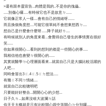
>
>還有跟本靈宣告...肉體是我的..不是你的傀儡..
.....別傷心囉.....有時候它也不是故意ㄉ......
它就像正常人一樣....會有自己的情緒呀.......
而且換個角度想....可能它很單純不會想東想西ㄉ....
想自己是什麼會什麼呀......降子就好ㄌ....
有時候就別人的角度來看...會覺得自己發生的事情實在很好
笑......
你如果很開心....看到的想到的都是一些開心的事.....
我相信他也會變ㄉ很開心的......
其實就醫學ㄉ心理層面看來...就當自己只是大腦比較活躍的
人吧....
同時會冒出3ㄍ.4ㄍ.5ㄍㄉ想法.....
有幾ㄍ不同ㄉ情緒....
就當自己比較聰明吧
只要能好好整合...開開心心的少想...
日子久ㄌ...如果沒啥大波瀾ㄉ話
你天天大概就是只有比較開心跟中等開心ㄉ分別囉.....