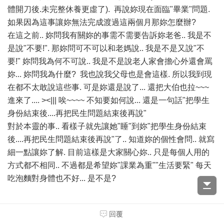
體開刀後.未完整休養更虛了). 再說妳現在面臨"畢業"問題.
如果因為這事讓妳無法完成渡過這兩個月那妳怎麼辦?
在這之前.. 妳問我有關妳的事需不需要告訴妳老爸.. 我是不
是說"不要!". 那妳問可不可以和老媽說.. 我是不是又說"不
要!" 妳問我為何不可說.. 我是不是說老人家會擔心外還會罵
妳... 妳問我為什麼? 我也說我父母也是會這樣. 所以我到現
在都不太敢說這些事. 可是妳還是說了... 還把大伯也拉~~~
進來了.... ><||| 唉~~~~ 不知要如何說... 還是一句話"把學生
身份結束後....再把民生問題結束後再說"
對於本靈的事.. 看樣子就先讓她"睡"到妳"把學生身份結束
後....再把民生問題結束後再說"了.. 知道妳的個性會問.. 就寫
細一點讓妳了解. 目前這樣是大家關心妳.. 只是每個人用的
方式都不相同.. 不過都是希望妳"課業為重""生活要緊" 每天
吃泡麵對身體也不好... 是不是?
回覆
文章主題(5) RE：RE：小孟！賣溝烤挖，這段做眨泥囉！