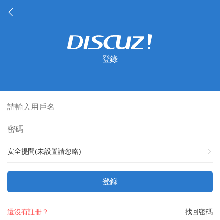
登錄
安全提問(未設置請忽略)
登錄
還沒有註冊？
找回密碼