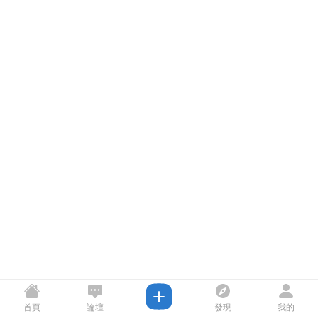
首頁
論壇
發現
我的