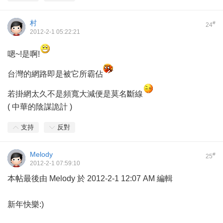
村
#
24
2012-2-1 05:22:21
嗯~!是啊!
台灣的網路即是被它所霸佔
若掛網太久不是頻寬大減便是莫名斷線
( 中華的陰謀詭計 )
支持
反對
Melody
#
25
2012-2-1 07:59:10
本帖最後由 Melody 於 2012-2-1 12:07 AM 編輯
新年快樂:)