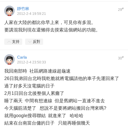
靜竹林
#
29
2012-2-4 19:59:21
人家在大陸的都比你早上來，可見你有多混。
要講混我到現在還懶得去摸索這個網站的功能。
支持
反對
Carla
#
30
2012-2-4 23:50:33
我回南部時 社區網路連線超龜速
26日我弟回台北時我乾脆就將電腦請他的車子先運回來了
過了好多天沒電腦的日子
2月1日回台北後整個人累癱了
睡了兩天 中間有想連線 但是舊網站一直連不進去
今天腦筋清楚了 想說不是要將網站搬回台灣來嗎?
就用google搜尋聯結 就進來了 哈哈哈
結束在台南當台傭的日子 只能再睡個幾天