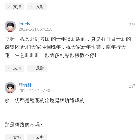
支持
反對
lonely
#
22
2012-1-31 06:41:10
哎呀，我又遲到啦!新的一年換新版面，真是有耳目一新的
感覺!在此和大家拜個晚年，祝大家新年快樂，龍年行大
運，生意旺旺旺，鈔票多到點鈔機数不停!
支持
反對
靜竹林
#
23
2012-2-1 04:07:43
那一切都是種花的淫魔鬼姬所造成的
================
那是網路病毒嗎?
支持
反對