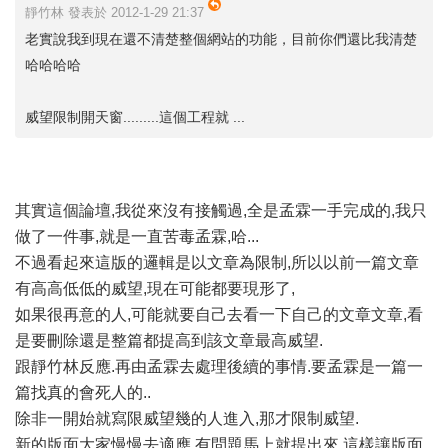
靜竹林 發表於 2012-1-29 21:37
老實說我到現在還不清楚整個網站的功能，目前你們還比我清楚
哈哈哈哈
威望限制開天窗.........這個工程就 ...
其實這個論壇,我從來沒有接觸過,全是孟霖一手完成的,我只
做了一件事,就是一直苦毒孟霖,哈...
不過看起來這版的邏輯是以文章為限制,所以以前一篇文章
有高高低低的威望,現在可能都要現形了,
如果很再意的人,可能就要自己去看一下自己的文章文章,看
是要刪除還是整篇都提高到該文章最高威望.
跟靜竹林反應.再由孟霖去處理後續的事情.要孟霖是一篇一
篇找真的會死人的..
除非一開始就寫限威望幾的人進入,那才限制威望.
新的版面大家慢慢去適應,有問題馬上就提出來,這樣讓版面