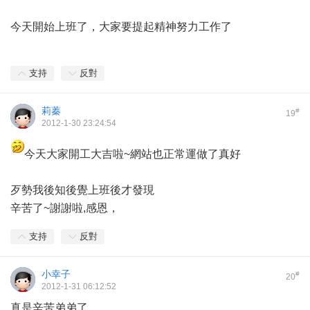
今天開始上班了，大家要提起精神努力工作了
支持
反對
莉蓁
#
19
2012-1-30 23:24:54
今天大家開工大吉啦~網站也正常運做了真好
歹勢我後知後覺上班後才發現
辛苦了~謝謝啦,感恩，
支持
反對
小幸子
#
20
2012-1-31 06:12:52
真是辛苦弟弟了..