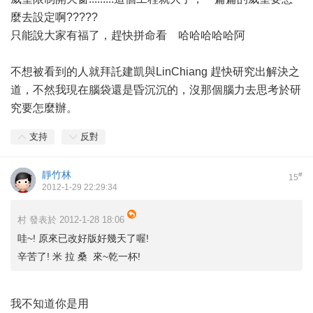
麼去設定啊?????
只能說大家有福了，趕快拼命看 哈哈哈哈哈阿
不想被看到的人就拜託建凱與LinChiang 趕快研究出解決之
道，不然我現在腦袋還是昏沉沉的，沒那個腦力去思考於研
究要怎麼辦。
支持
反對
靜竹林
#
15
2012-1-29 22:29:34
村 發表於 2012-1-28 18:06
哇~! 原來已改好版好幾天了喔!
辛苦了! 米 拉 桑 來~乾一杯!
我不知道你是用