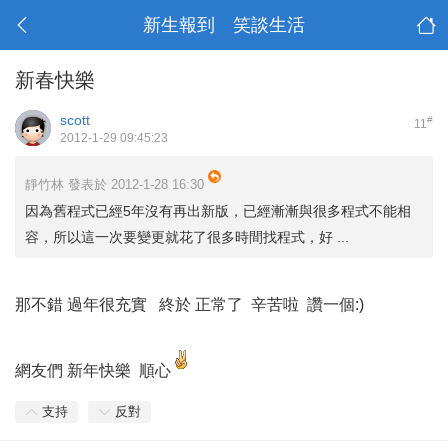
新生報到 笑談生活
新春快樂
scott
#
11
2012-1-29 09:45:23
靜竹林 發表於 2012-1-28 16:30
因為舊程式已經5年沒有再出新版，已經漸漸與很多程式不能相
容，所以這一次要變更就花了很多時間找程式，好 ...
那不錯 過年很充實 終於 正常了 辛苦啦 讚一個:)
網友們 新年快樂 順心
支持
反對