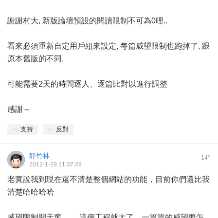
謝謝村大, 新版論壇預設的閱讀限制不可為0哩..
看來必須重新自定用戶組來設定, 每篇威望限制也跑掉了, 跟
原本舊版的不同.
可能需要2天的時間逐人、逐篇比對以進行調整
感謝～
支持
反對
靜竹林
#
14
2012-1-29 21:37:48
老實說我到現在還不清楚整個網站的功能，目前你們還比我
清楚哈哈哈哈
威望限制開天窗.........這個工程就大了，一篇篇的威望要怎