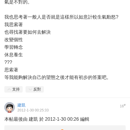
氣是不對的。
我也思考著一般人是否就是這樣所以如意計較生氣動怒?
我思索著
也尋找著要如何去解決
改變個性
學習轉念
休息養生
???
思索著
等我能夠解決自己的望態之後才能有初步的答案吧。
支持
反對
建凱
#
16
2012-1-30 00:25:33
本帖最後由 建凱 於 2012-1-30 00:26 編輯