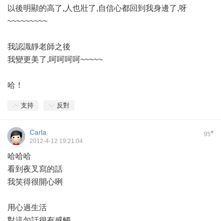
以後明顯的高了,人也壯了,自信心都回到我身邊了,呀
~~~~~~~~~
我認識靜老師之後
我變更美了,呵呵呵呵~~~~~
哈！
支持
反對
Carla
#
95
2012-4-12 19:21:04
哈哈哈
看到夜叉寫的話
我笑得很開心咧
用心過生活
對這句話很有感觸