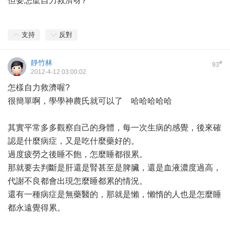
但要怎麼自力救濟呀?
支持
反對
靜竹林
#
93
2012-4-12 03:00:02
怎樣自力救濟喔?
很簡單啊，學學神農氏就可以了 哈哈哈哈哈
其實平常多多觀察自己的身體，每一次生病的感覺，後來確
認是什麼病症，又是吃什麼藥好的。
過度疲勞之後睡不飽，怎麼睡都很累。
那就要去判斷是肝還是腎甚至是脾臟，還是血液濃度過高，
代謝不良都會出現怎麼睡都累的情況。
還有一種病症是無藥醫的，那就是懶，懶惰的人也是怎麼睡
都永遠覺得累。