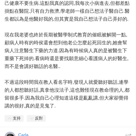
己健康不要生病.這點我真的認同,我每次小病進去,但都差點
掛點在醫院.只有自力救濟,學老師一樣自己想法子醫自己.醫
生都以為是他醫好我的,但其實是我自己想法子自己弄好的.
現在我老婆也終於長期被醫學制式教育的催眠被解開一點,
顧病人時有的時侯還會想到他老公怎麼起死回生的,她會幫
病人注意醫生下藥的力道.因為有時候病人真的是被醫生下
重藥下死掉的.看病時還是要找願意細心看護病人的好醫生,
而不是會講好聽話的名醫..
不過這段時間我在教人看名字時,發現人就愛聽好聽話,連學
的人都想聽好話,真拿他沒法子,這也難怪現在教命理的人,都
留很多手.因為我自己心理知道這樣是亂亂講,但大家卻覺得
講的很好,真的是見鬼了.
支持
反對
Carla
#