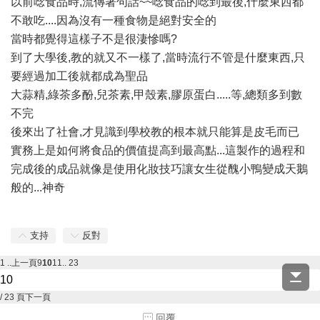
以前唸食品時,流傳著句話~~唸食品的唸到最後,什麼東西都
不敢吃....因為沒有一種食物是絕對安全的
當時都覺得這樣子不是很淒慘嗎?
到了大學後,教的就又不一樣了,當時流行不管是什麼東西,只
要經過加工後就都成為聖品
大蒜精,綠茶多酚,兒茶素,甲殼素,膠原蛋白.....等,總類多到數
不完
後來出了社會,才見識到學校教的根本就只能算是皮毛而已
實務上是如何將食品的價值提高到最高點...這製作的過程和
完成後的成品就像是使用化妝技巧讓女生從醜小鴨變成天鵝
般的...神奇
支持
反對
1 ..
上一頁
9
10
11
.. 23
/ 23 頁
下一頁
回覆