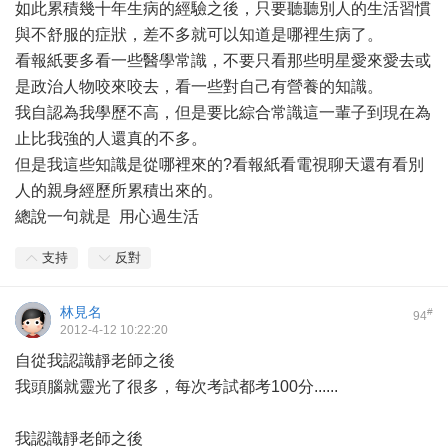
如此累積幾十年生病的經驗之後，只要聽聽別人的生活習慣
與不舒服的症狀，差不多就可以知道是哪裡生病了。
看報紙要多看一些醫學常識，不要只看那些明星愛來愛去或
是政治人物咬來咬去，看一些對自己有營養的知識。
我自認為我學歷不高，但是要比綜合常識這一輩子到現在為
止比我強的人還真的不多。
但是我這些知識是從哪裡來的?看報紙看電視聊天還有看別
人的親身經歷所累積出來的。
總說一句就是 用心過生活
支持
反對
林見名
#
94
2012-4-12 10:22:20
自從我認識靜老師之後
我頭腦就靈光了很多，每次考試都考100分......
我認識靜老師之後