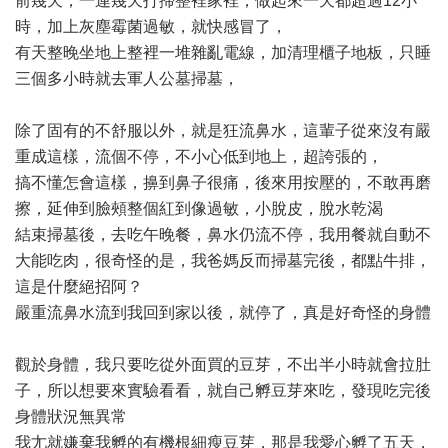
前幾天，一連幾天打掃整裡家裡，做起來一天都超過12小
時，加上灰塵霉菌過敏，就快感冒了，
有天整晚坐地上整裡一堆雜亂電線，加清理櫃子地板，只睡
三個多小時就去軍人公墓掃墓，
除了固有的不舒服以外，就是狂流鼻水，這輩子從來沒有嚴
重成這樣，流個不停，不小心低到地上，超誇張的，
搞不懂怎會這樣，擤到鼻子很痛，後來用按壓的，不敢再磨
擦，延伸到臉頰整個紅到像過敏，小脫皮，脫水乾渴
結束掃墓後，去吃午晚餐，鼻水仍流不停，我用餐就自動不
大能吃肉，很奇怪的是，我爸媽反而掃墓完後，都點牛排，
這是什麼絕招阿？
嚴重流鼻水流到我回到家以後，就停了，真是好奇怪的身體
觀於身體，我只要吃從外面買的豆芽，不出半小時就會拉肚
子，所以想要來實驗看看，就自己孵豆芽來吃，發現吃完後
身體狀況無異常
我尢就嫌棄我孵的有機根細瘦豆芽，那是我愛心孵了五天，