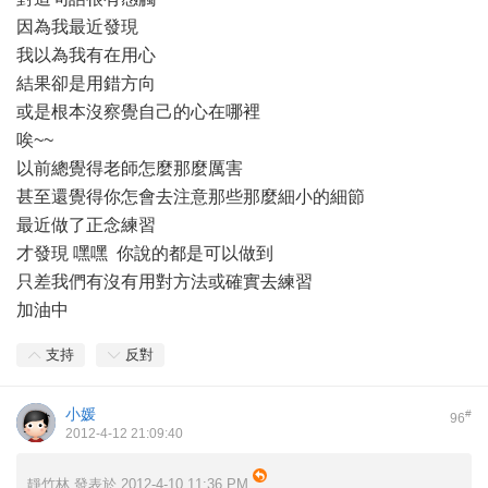
因為我最近發現
我以為我有在用心
結果卻是用錯方向
或是根本沒察覺自己的心在哪裡
唉~~
以前總覺得老師怎麼那麼厲害
甚至還覺得你怎會去注意那些那麼細小的細節
最近做了正念練習
才發現 嘿嘿 你說的都是可以做到
只差我們有沒有用對方法或確實去練習
加油中
支持
反對
小媛
#
96
2012-4-12 21:09:40
靜竹林 發表於 2012-4-10 11:36 PM