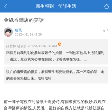
新生報到 笑談生活
金紙香鋪店的笑話
建凱
#
91
2012-4-11 18:41:29
靜竹林 發表於 2012-4-11 07:36 AM
兩個月前我到彰化參加表姪子的婚禮，一到他家他馬上把我攔到
一邊說：叔叔我阿公現在住院，你看他現在怎樣。 ...
現在的庸醫真的很多，看個醫生都要碰運氣，萬一不幸的話，走
的進去裝箱抬出來。哈哈哈哈
前一陣子電視在討論護士過勞時,有個來賓說的很妙,以現在
台灣醫療的情況,人民唯一最好的自保方法就是想辨法讓自