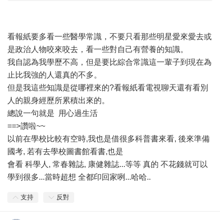
看報紙要多看一些醫學常識，不要只看那些明星愛來愛去或
是政治人物咬來咬去，看一些對自己有營養的知識。
我自認為我學歷不高，但是要比綜合常識這一輩子到現在為
止比我強的人還真的不多。
但是我這些知識是從哪裡來的?看報紙看電視聊天還有看別
人的親身經歷所累積出來的。
總說一句就是 用心過生活
==>讚啦~~
以前在學校比較有空時,我也是借很多科普書來看, 後來準備
國考, 若有去學校圖書館看書,也是
會看 科學人, 常春雜誌, 康健雜誌...等等 真的 不花錢就可以
學到很多...當時超想 全都印回家咧...哈哈..
支持
反對