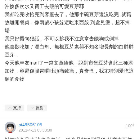
沖換多次水又費工去殼的可愛豆芽耶
我都吃完收拾完到客廳去了，他那半碗豆芽還沒吃完 就藉
故離開餐桌，像兩歲小孩躲避吃東西般 到處晃盪，超不捧
場
我只好撂句狠話，不可以趁我不注意拿去餵狗或倒掉
他喜歡吃加了漂白劑、無根豆芽素與不知名增長劑的白胖胖
豆芽，
今天他車友mail了一篇文章給他，說到市售豆芽含此三種添
加物，容易傷腸胃嘔吐頭痛致癌，真奇怪，我尢特別愛吃這
類的食物
支持
反對
pt49506105
#
100
2012-4-13 05:38:30