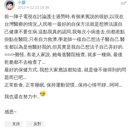
小媛
#
98
2012-4-12 21:19:38
前一陣子電視在討論護士過勞時,有個來賓說的很妙,以現在
台灣醫療的情況,人民唯一最好的自保方法就是想辨法讓自
己健康不要生病.這點我真的認同,我每次小病進去,但都差點
掛點在醫院.只有自力救濟,學老師一樣自己想法子醫自己.醫
生都以為是他醫好我的,但其實是我自己想法子自己弄好的.
===>難怪, 有老人家說, 她每進醫院檢查, 就多一種病, 最後
乾脆都不去檢查了...
最好的保健方式, 我想大家應該都知道, 就是做不做得到的問
題而已吧...
正常飲食, 正常睡眠, 保持運動習慣...保持心情平靜...呵呵...
我也還在努力中..
感恩~
支持
反對