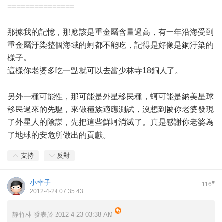
===============
那據我的記憶，那應該是重金屬含量過高，有一年沿海受到
重金屬汙染整個海域的蚵都不能吃，記得是好像是銅汙染的
樣子。
這樣你老婆多吃一點就可以去當少林寺18銅人了。
另外一種可能性，那可能是外星移民種，蚵可能是納美星球
移民過來的先驅，來做種族適應測試，沒想到被你老婆發現
了外星人的陰謀，先把這些鮮蚵消滅了。真是感謝你老婆為
了地球的安危所做出的貢獻。
支持
反對
小幸子
#
116
2012-4-24 07:35:43
靜竹林 發表於 2012-4-23 03:38 AM