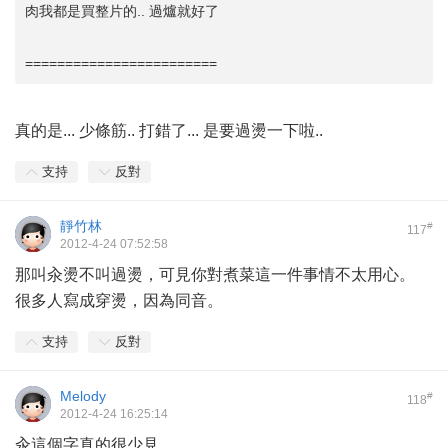
肉我都是買整片的.. 過爐就好了
========================
真的是... 少條筋.. 打錯了... 是要過燙一下啦..
支持
反對
靜竹林
#
117
2012-4-24 07:52:58
那叫汆燙不叫過燙，可見你對煮菜這一件事情不太用心。
很多人寫成穿燙，因為同音。
支持
反對
Melody
#
118
2012-4-24 16:25:14
汆這個字真的很少見