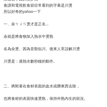
食譜和電視飲食節目常看到的字幕是川燙
所以好奇的yahoo一下
一、汆ㄘㄨㄢ燙才是正名...
汆就是將食物加入熱水中燙熟
名為汆燙。因為音類似川。後來人常誤解川燙
川燙是：過熱水數秒鐘的動作。
二、將附著在食材表面的血水或髒東西去除，
也將食材的表面快速燙熟，保持外熟內生的狀況。