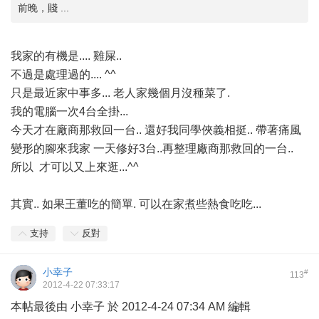
前晚，賤 ...
我家的有機是.... 雞屎..
不過是處理過的.... ^^
只是最近家中事多... 老人家幾個月沒種菜了.
我的電腦一次4台全掛...
今天才在廠商那救回一台.. 還好我同學俠義相挺.. 帶著痛風
變形的腳來我家 一天修好3台..再整理廠商那救回的一台..
所以 才可以又上來逛...^^
其實.. 如果王董吃的簡單. 可以在家煮些熱食吃吃...
支持
反對
小幸子
#
113
2012-4-22 07:33:17
本帖最後由 小幸子 於 2012-4-24 07:34 AM 編輯