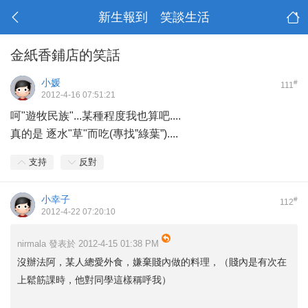
新生報到 笑談生活
金紙香鋪店的笑話
小媛
#
111
2012-4-16 07:51:21
呵"遊牧民族"...某種程度我也算吧....
真的是 逐水"草"而吃(專找”綠葉”)....
支持
反對
小幸子
#
112
2012-4-22 07:20:10
nirmala 發表於 2012-4-15 01:38 PM
沒辦法阿，某人總愛外食，嫌棄賤內做的料理，（賤內是有次在
上鬆筋課時，他對同學這樣稱呼我）