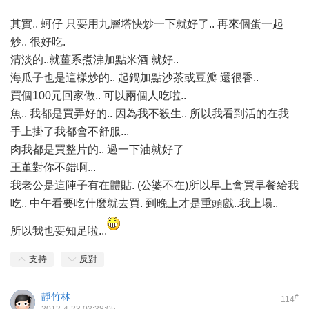
其實.. 蚵仔 只要用九層塔快炒一下就好了.. 再來個蛋一起
炒.. 很好吃.
清淡的..就薑系煮沸加點米酒 就好..
海瓜子也是這樣炒的.. 起鍋加點沙茶或豆瓣 還很香..
買個100元回家做.. 可以兩個人吃啦..
魚.. 我都是買弄好的.. 因為我不殺生.. 所以我看到活的在我
手上掛了我都會不舒服...
肉我都是買整片的.. 過一下油就好了
王董對你不錯啊...
我老公是這陣子有在體貼. (公婆不在)所以早上會買早餐給我
吃.. 中午看要吃什麼就去買. 到晚上才是重頭戲..我上場..
所以我也要知足啦...
支持
反對
靜竹林
#
114