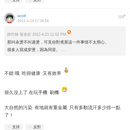
scott
#
119
2012-4-24 17:34:58
靜竹林 發表於 2012-4-23 11:52 PM
那叫汆燙不叫過燙，可見你對煮菜這一件事情不太用心。
很多人寫成穿燙，因為同音。 ...
不錯 哦 吃得健康 又有效率
很久沒上了 在玩手機 刷機
大自然的污染 有地就有重金屬 只有多動流汗多少排一點
了！
支持
反對