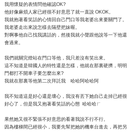
我用懷疑的表情問他確認OK?
他好像麻煩人家已經很不好意思了就一直說 OKOK。
我就抱著看笑話的心情回自己門口等我老婆出來要關門了。
我老婆走出來說怎樣去隔壁把妹喔。
對啊事他自己找我講話的，然後我就小聲跟他說等一下他還
會過來。
我們就關完燈站在門口等他，我只差沒有笑出來。
這不知道是韓國人的特性還是怎樣，他就在那裏硬擠，明明
門都打不開車子要怎麼出來?
我就在那裏等他第二次拜託我 哈哈阿哈哈阿
我不知道這是好心還是壞心，我沒有丟下她自己走掉已經很
好心了，但是我又抱著看笑話的心態 哈哈哈ㄏ
果然她又很不緊張不好意思的看著我說不行不行。
因為樓梯間已經很小，我要先幫把她的機車台進去，再把另