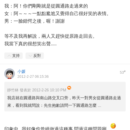
我：阿！你們剛剛就是從圓通路走過來的
女：阿～～～一點點尷尬又覺得自己很好笑的表情。
男：一臉錯愕之後，喔！謝謝
等不及我再解說，兩人又趕快從原路走回去。
我當下真的很想笑出聲.....
支持
反對
小媛
#
53
2012-2-27 06:15:36
靜竹林 發表於 2012-2-26 10:10 PM
我店就在圓通路與南山路交叉口旁，昨天一對男女從圓通路走過
來，看到我就問說：先生抱歉請問一下圓通路怎麼 ...
印象中...我好像也曾經做過這種事,問過這種問題咧...