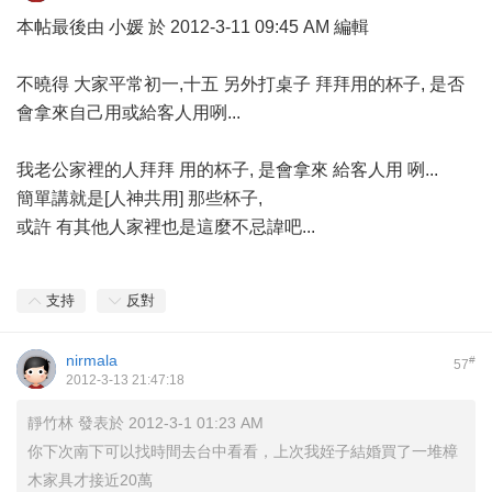
本帖最後由 小媛 於 2012-3-11 09:45 AM 編輯
不曉得 大家平常初一,十五 另外打桌子 拜拜用的杯子, 是否
會拿來自己用或給客人用咧...
我老公家裡的人拜拜 用的杯子, 是會拿來 給客人用 咧...
簡單講就是[人神共用] 那些杯子,
或許 有其他人家裡也是這麼不忌諱吧...
支持
反對
nirmala
#
57
2012-3-13 21:47:18
靜竹林 發表於 2012-3-1 01:23 AM
你下次南下可以找時間去台中看看，上次我姪子結婚買了一堆樟
木家具才接近20萬