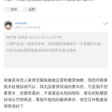
支持
反對
nirmala
#
54
2012-3-1 06:38:08
靜竹林 發表於 2012-2-20 11:10 PM
只開門也是一樣會有效果，既然開除濕機就不一定要曬到太陽，
但是加強效果開電風扇增加空氣對流是必需的。
...
就像是有些人家裡玄關靠牆會設置鞋櫃置物櫃，我想外觀素
面木紋應該就可以，我尢說要買現成的實木的，可是我不想
要實木，想要防霉的，不過還是在想的階段，要先把鞋櫃賣
掉清出空間再說，看能不能找到厰商庫存、便宜且外觀素面
簡單就好了