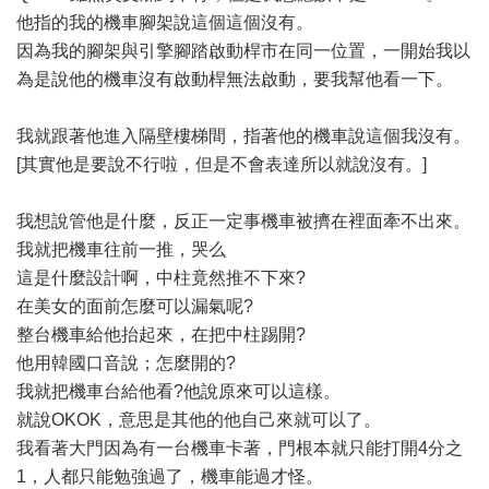
他指的我的機車腳架說這個這個沒有。
因為我的腳架與引擎腳踏啟動桿市在同一位置，一開始我以
為是說他的機車沒有啟動桿無法啟動，要我幫他看一下。
我就跟著他進入隔壁樓梯間，指著他的機車說這個我沒有。
[其實他是要說不行啦，但是不會表達所以就說沒有。]
我想說管他是什麼，反正一定事機車被擠在裡面牽不出來。
我就把機車往前一推，哭么
這是什麼設計啊，中柱竟然推不下來?
在美女的面前怎麼可以漏氣呢?
整台機車給他抬起來，在把中柱踢開?
他用韓國口音說；怎麼開的?
我就把機車台給他看?他說原來可以這樣。
就說OKOK，意思是其他的他自己來就可以了。
我看著大門因為有一台機車卡著，門根本就只能打開4分之
1，人都只能勉強過了，機車能過才怪。