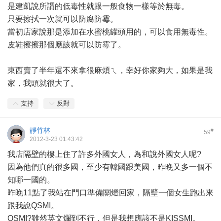
是建凱說所謂的低毒性就跟一般食物一樣等於無毒。
只要擦拭一次就可以防腐防霉。
當初店家說那是添加在水蜜桃罐頭用的，可以食用無毒性。
皮鞋擦擦那個應該就可以防霉了。
東西賣了半年還不來拿很麻煩ㄟ，幸好你家夠大，如果是我
家，我頭就很大了。
支持
反對
靜竹林
#
59
2012-3-23 01:43:42
我店隔壁的樓上住了許多外國女人，為和說外國女人呢?
因為他們真的很多國，至少有韓國跟美國，昨晚又多一個不
知哪一國的。
昨晚11點了我站在門口準備關燈回家，隔壁一個女生跑出來
跟我說QSMI。
QSMI?雖然英文爛到不行，但是我想應該不是KISSMI。