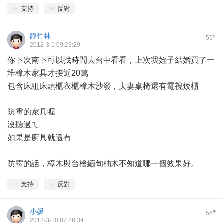
支持
反對
靜竹林
#
55
2012-3-1 09:23:29
你下次南下可以找時間去台中看看，上次我姪子結婚買了一
堆樟木家具才接近20萬
包含床組床頭櫃衣櫃樟木沙發，夫妻桌椅還有電視矮櫃
防霉的家具喔
沒聽過ㄟ
如果是廚具就還有
防霉的話，樟木與台檜緬甸柚木不知道哪一個效果好。
支持
反對
小媛
#
56
2012-3-10 07:28:34