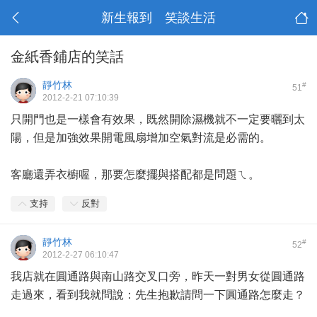
新生報到 笑談生活
金紙香鋪店的笑話
靜竹林
#
51
2012-2-21 07:10:39
只開門也是一樣會有效果，既然開除濕機就不一定要曬到太
陽，但是加強效果開電風扇增加空氣對流是必需的。
客廳還弄衣櫥喔，那要怎麼擺與搭配都是問題ㄟ。
支持
反對
靜竹林
#
52
2012-2-27 06:10:47
我店就在圓通路與南山路交叉口旁，昨天一對男女從圓通路
走過來，看到我就問說：先生抱歉請問一下圓通路怎麼走？