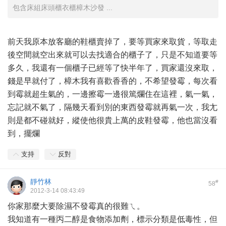
包含床組床頭櫃衣櫃樟木沙發 ...
前天我原本放客廳的鞋櫃賣掉了，要等買家來取貨，等取走
後空間就空出來就可以去找適合的櫃子了，只是不知道要等
多久，我還有一個櫃子已經等了快半年了，買家還沒來取，
錢是早就付了，樟木我有喜歡香香的，不希望發霉，每次看
到霉就超生氣的，一邊擦霉一邊很篤爛住在這裡，氣一氣，
忘記就不氣了，隔幾天看到別的東西發霉就再氣一次，我尢
則是都不碰就好，縱使他很貴上萬的皮鞋發霉，他也當沒看
到，擺爛
支持
反對
靜竹林
#
58
2012-3-14 08:43:49
你家那麼大要除濕不發霉真的很難ㄟ。
我知道有一種丙二醇是食物添加劑，標示分類是低毒性，但