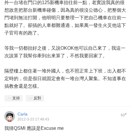
外一台堵在門口的125新機車抬往前一點，老實說我真的很
想故意把那台新機車碰傷，因為真的很沒公德心，把整個大
門堵到無法打開，他明明只要整理一下把自己機車在往前一
點就好了。卻搞的人車都難通過，如果萬一發生火災他這下
子官司有的跑了。
等我一切都抬好之後，又說OKOK他可以自己來了，我這一
次說算了我幫你牽到出來算了，不然我要回家了。
隔壁樓上都住著一堆外國人，也不照正常上下班，出入都不
定時的，但是假日就固定會有一堆台灣人聚集。不知道事在
搞教會還是怎樣。
支持
反對
Carla
#
60
2012-3-23 17:48:43
我猜QSMI 應該是Excuse me