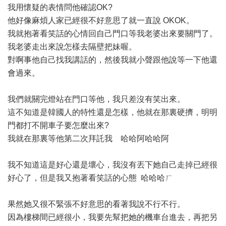
我用懷疑的表情問他確認OK?
他好像麻煩人家已經很不好意思了就一直說 OKOK。
我就抱著看笑話的心情回自己門口等我老婆出來要關門了。
我老婆走出來說怎樣去隔壁把妹喔。
對啊事他自己找我講話的，然後我就小聲跟他說等一下他還
會過來。
我們就關完燈站在門口等他，我只差沒有笑出來。
這不知道是韓國人的特性還是怎樣，他就在那裏硬擠，明明
門都打不開車子要怎麼出來?
我就在那裏等他第二次拜託我 哈哈阿哈哈阿
我不知道這是好心還是壞心，我沒有丟下她自己走掉已經很
好心了，但是我又抱著看笑話的心態 哈哈哈ㄏ
果然她又很不緊張不好意思的看著我說不行不行。
因為樓梯間已經很小，我要先幫把她的機車台進去，再把另