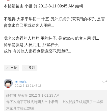
本帖最後由 小媛 於 2012-3-11 09:45 AM 編輯
不曉得 大家平常初一,十五 另外打桌子 拜拜用的杯子, 是否
會拿來自己用或給客人用咧...
我老公家裡的人拜拜 用的杯子, 是會拿來 給客人用 咧...
簡單講就是[人神共用] 那些杯子,
或許 有其他人家裡也是這麼不忌諱吧...
支持
反對
nirmala
#
57
2012-3-13 21:47:18
靜竹林 發表於 2012-3-1 01:23 AM
你下次南下可以找時間去台中看看，上次我姪子結婚買了一堆樟
木家具才接近20萬