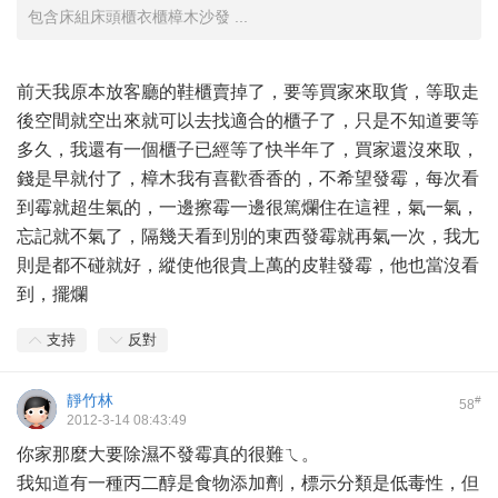
包含床組床頭櫃衣櫃樟木沙發 ...
前天我原本放客廳的鞋櫃賣掉了，要等買家來取貨，等取走
後空間就空出來就可以去找適合的櫃子了，只是不知道要等
多久，我還有一個櫃子已經等了快半年了，買家還沒來取，
錢是早就付了，樟木我有喜歡香香的，不希望發霉，每次看
到霉就超生氣的，一邊擦霉一邊很篤爛住在這裡，氣一氣，
忘記就不氣了，隔幾天看到別的東西發霉就再氣一次，我尢
則是都不碰就好，縱使他很貴上萬的皮鞋發霉，他也當沒看
到，擺爛
支持
反對
靜竹林
#
58
2012-3-14 08:43:49
你家那麼大要除濕不發霉真的很難ㄟ。
我知道有一種丙二醇是食物添加劑，標示分類是低毒性，但