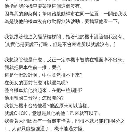
他指的我的機車腳架說這個這個沒有。
因為我的腳架與引擎腳踏啟動桿市在同一位置，一開始我以
為是說他的機車沒有啟動桿無法啟動，要我幫他看一下。
我就跟著他進入隔壁樓梯間，指著他的機車說這個我沒有。
[其實他是要說不行啦，但是不會表達所以就說沒有。]
我想說管他是什麼，反正一定事機車被擠在裡面牽不出來。
我就把機車往前一推，哭么
這是什麼設計啊，中柱竟然推不下來?
在美女的面前怎麼可以漏氣呢?
整台機車給他抬起來，在把中柱踢開?
他用韓國口音說；怎麼開的?
我就把機車台給他看?他說原來可以這樣。
就說OKOK，意思是其他的他自己來就可以了。
我看著大門因為有一台機車卡著，門根本就只能打開4分之
1，人都只能勉強過了，機車能過才怪。