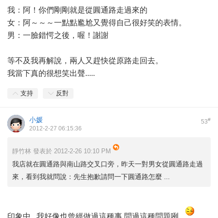
我：阿！你們剛剛就是從圓通路走過來的
女：阿～～～一點點尷尬又覺得自己很好笑的表情。
男：一臉錯愕之後，喔！謝謝
等不及我再解說，兩人又趕快從原路走回去。
我當下真的很想笑出聲.....
支持
反對
小媛
#
53
2012-2-27 06:15:36
靜竹林 發表於 2012-2-26 10:10 PM
我店就在圓通路與南山路交叉口旁，昨天一對男女從圓通路走過
來，看到我就問說：先生抱歉請問一下圓通路怎麼 ...
印象中...我好像也曾經做過這種事,問過這種問題咧...