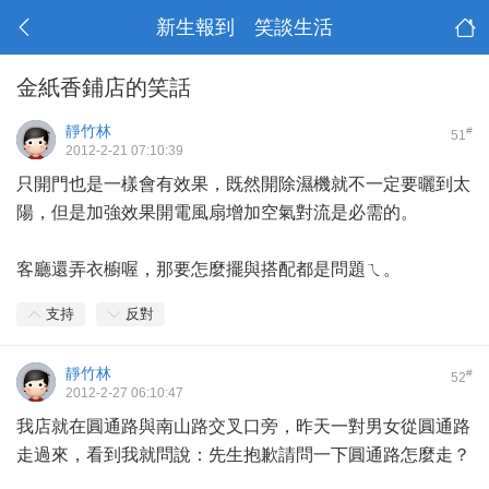
新生報到 笑談生活
金紙香鋪店的笑話
靜竹林
#
51
2012-2-21 07:10:39
只開門也是一樣會有效果，既然開除濕機就不一定要曬到太
陽，但是加強效果開電風扇增加空氣對流是必需的。
客廳還弄衣櫥喔，那要怎麼擺與搭配都是問題ㄟ。
支持
反對
靜竹林
#
52
2012-2-27 06:10:47
我店就在圓通路與南山路交叉口旁，昨天一對男女從圓通路
走過來，看到我就問說：先生抱歉請問一下圓通路怎麼走？