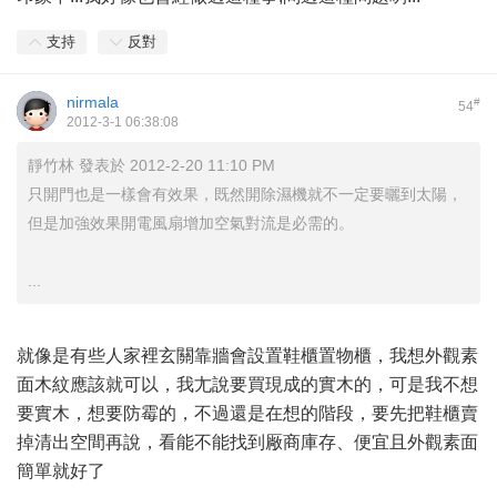
支持
反對
nirmala
#
54
2012-3-1 06:38:08
靜竹林 發表於 2012-2-20 11:10 PM
只開門也是一樣會有效果，既然開除濕機就不一定要曬到太陽，
但是加強效果開電風扇增加空氣對流是必需的。
...
就像是有些人家裡玄關靠牆會設置鞋櫃置物櫃，我想外觀素
面木紋應該就可以，我尢說要買現成的實木的，可是我不想
要實木，想要防霉的，不過還是在想的階段，要先把鞋櫃賣
掉清出空間再說，看能不能找到厰商庫存、便宜且外觀素面
簡單就好了