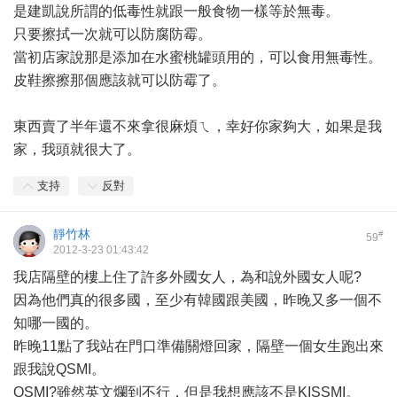
是建凱說所謂的低毒性就跟一般食物一樣等於無毒。
只要擦拭一次就可以防腐防霉。
當初店家說那是添加在水蜜桃罐頭用的，可以食用無毒性。
皮鞋擦擦那個應該就可以防霉了。
東西賣了半年還不來拿很麻煩ㄟ，幸好你家夠大，如果是我
家，我頭就很大了。
支持
反對
靜竹林
#
59
2012-3-23 01:43:42
我店隔壁的樓上住了許多外國女人，為和說外國女人呢?
因為他們真的很多國，至少有韓國跟美國，昨晚又多一個不
知哪一國的。
昨晚11點了我站在門口準備關燈回家，隔壁一個女生跑出來
跟我說QSMI。
QSMI?雖然英文爛到不行，但是我想應該不是KISSMI。