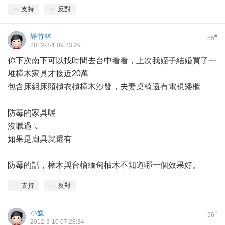
支持
反對
靜竹林
#
55
2012-3-1 09:23:29
你下次南下可以找時間去台中看看，上次我姪子結婚買了一
堆樟木家具才接近20萬
包含床組床頭櫃衣櫃樟木沙發，夫妻桌椅還有電視矮櫃
防霉的家具喔
沒聽過ㄟ
如果是廚具就還有
防霉的話，樟木與台檜緬甸柚木不知道哪一個效果好。
支持
反對
小媛
#
56
2012-3-10 07:28:34