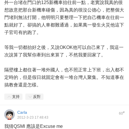
外一台堵在門口的125新機車抬往前一點，老實說我真的很
想故意把那台新機車碰傷，因為真的很沒公德心，把整個大
門堵到無法打開，他明明只要整理一下把自己機車在往前一
點就好了。卻搞的人車都難通過，如果萬一發生火災他這下
子官司有的跑了。
等我一切都抬好之後，又說OKOK他可以自己來了，我這一
次說算了我幫你牽到出來算了，不然我要回家了。
隔壁樓上都住著一堆外國人，也不照正常上下班，出入都不
定時的，但是假日就固定會有一堆台灣人聚集。不知道事在
搞教會還是怎樣。
支持
反對
Carla
#
60
2012-3-23 17:48:43
我猜QSMI 應該是Excuse me