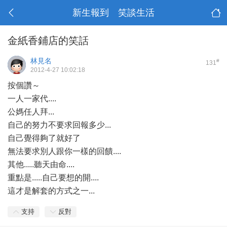
新生報到 笑談生活
金紙香鋪店的笑話
林見名
#
131
2012-4-27 10:02:18
按個讚～
一人一家代....
公媽任人拜...
自己的努力不要求回報多少...
自己覺得夠了就好了
無法要求別人跟你一樣的回饋....
其他.....聽天由命....
重點是.....自己要想的開....
這才是解套的方式之一...
支持
反對