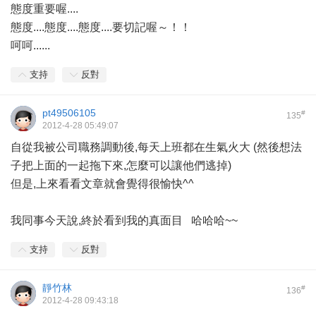
態度重要喔....
態度....態度....態度....要切記喔～！！
呵呵......
支持
反對
pt49506105
#
135
2012-4-28 05:49:07
自從我被公司職務調動後,每天上班都在生氣火大 (然後想法
子把上面的一起拖下來,怎麼可以讓他們逃掉)
但是,上來看看文章就會覺得很愉快^^
我同事今天說,終於看到我的真面目 哈哈哈~~
支持
反對
靜竹林
#
136
2012-4-28 09:43:18