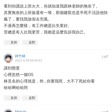
看到你講說上班火大，你就知道我跟林老師的無奈了。
其實無奈的上班族還有一堆，那個建凱也是半死不活說他快
瘋了，要找我放假去兜風。
不過再怎麼樣，有工作總是比失業好。
苦總是有人比我更苦，我都是這麼告訴我自己。
支持
反對
靜竹林
#
138
2012-4-28 09:54:43
講到態度
心裡忽然一個OS
林見名的心理就是，幹...你要我死，大不了死給你看
哈哈啊哈哈阿
支持
反對
Melody
#