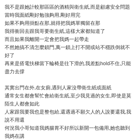
我不是跟她計較那區區的酒精與衛生紙,而是顧慮安全問題
當時我面紙剛好勉強夠用,剛好用完
如果不夠用掛點在那,就得把我媽單獨留在那
我得衝回去跟我哥要衛生紙,這樣大家都知道了
而且如果我離開一定會把我媽一起帶走
不然她搞不清怎麼鎖門,萬一鎖上打不開或站不穩跌倒就不
好了
再來是搭電扶梯當下輪椅是往下滑的,我差點hold不住,只能
盡力去撐
其實出門在外,在女廁,遇到人家沒帶衛生紙或面紙
通常女生都會幫忙會給衛生紙,至少我見過的女生,即使是莫
陌生人都會如此
人家跟我要我也是整包給,還遇過不願欠人的人說要還我,我
說不用還
何況我小哥知道我媽腸胃不好所以新開一包備用,她也聽到
我媽在講