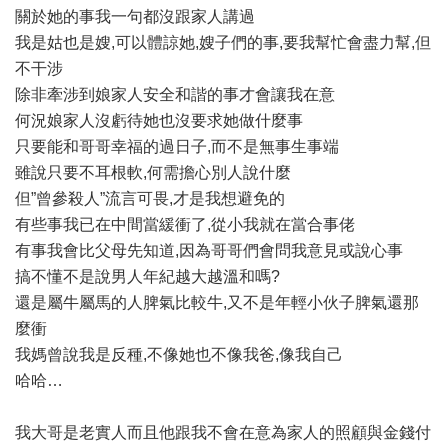
關於她的事我一句都沒跟家人講過
我是姑也是嫂,可以體諒她,嫂子們的事,要我幫忙會盡力幫,但
不干涉
除非牽涉到娘家人安全和諧的事才會讓我在意
何況娘家人沒虧待她也沒要求她做什麼事
只要能和哥哥幸福的過日子,而不是無事生事端
雖說只要不耳根軟,何需擔心別人說什麼
但”曾參殺人”流言可畏,才是我想避免的
有些事我已在中間當緩衝了,從小我就在當合事佬
有事我會比父母先知道,因為哥哥們會問我意見或說心事
搞不懂不是說男人年紀越大越溫和嗎?
還是屬牛屬馬的人脾氣比較牛,又不是年輕小伙子脾氣還那
麼衝
我媽曾說我是反種,不像她也不像我爸,像我自己
哈哈…
我大哥是老實人而且他跟我不會在意為家人的照顧與金錢付