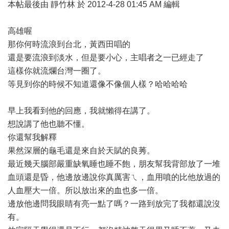
本帖最後由 靜竹林 於 2012-4-28 01:45 AM 編輯
高雄喔
那你何時流浪到台北，黃西田唱的
還是要流浪到淡水，但是要小心，主唱者之一已經走了
這樣你就流爛台灣一圈了。
等見到你的時候不知道還像不像個人樣？哈哈哈哈
早上我看到他的回應，我就懶得在講了。
想說講了他也聽不懂。
你還幫我解釋
果然深層的龜毛還是來自於天賦的良莠。
最近幾天腦部嚴重缺氧睡也睡不飽，朋友幫我背部放了一堆
血頭還是昏，他邊放邊說你真厲害ㄟ，血用噴的比他放過的
人血壓大一倍。所以放出來的血也多一倍。
邊放他邊問我眼睛有亮一點了嗎？一路到放完了我都還說沒
有。