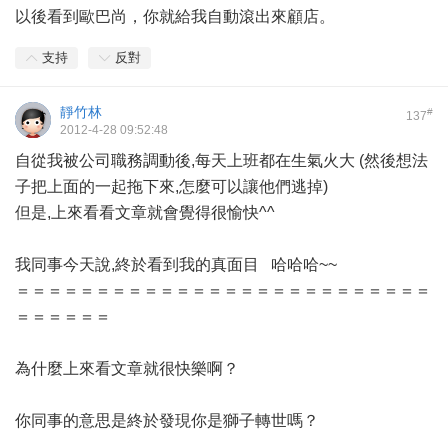
以後看到歐巴尚，你就給我自動滾出來顧店。
支持
反對
靜竹林
#
137
2012-4-28 09:52:48
自從我被公司職務調動後,每天上班都在生氣火大 (然後想法
子把上面的一起拖下來,怎麼可以讓他們逃掉)
但是,上來看看文章就會覺得很愉快^^
我同事今天說,終於看到我的真面目 哈哈哈~~
＝＝＝＝＝＝＝＝＝＝＝＝＝＝＝＝＝＝＝＝＝＝＝＝＝＝
＝＝＝＝＝＝
為什麼上來看文章就很快樂啊？
你同事的意思是終於發現你是獅子轉世嗎？