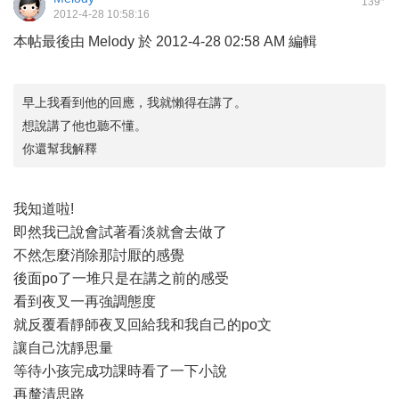
139
2012-4-28 10:58:16
本帖最後由 Melody 於 2012-4-28 02:58 AM 編輯
早上我看到他的回應，我就懶得在講了。
想說講了他也聽不懂。
你還幫我解釋
我知道啦!
即然我已說會試著看淡就會去做了
不然怎麼消除那討厭的感覺
後面po了一堆只是在講之前的感受
看到夜叉一再強調態度
就反覆看靜師夜叉回給我和我自己的po文
讓自己沈靜思量
等待小孩完成功課時看了一下小說
再釐清思路