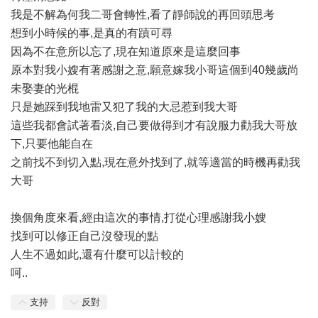
我是不解為何我二哥會轉性,看了靜師說的再回頭思考
想到小時候的事,是真的有蹟可尋
因為不在意所以忘了,現在知道原來是這麼回事
原本對我小嫂有著感謝之意,願意嫁我小哥這個到40幾歲尚
未娶妻的光棍
只是她踩到我地雷又犯了我的大忌惹到我大哥
這些我都會試著看淡,自己要做得到才有說服力勸我大哥放
下,只要他能自在
之前找不到切入點,現在意外找到了,就等適當的時機再勸我
大哥
換個角度來看,經由這次的事情,打從心理感謝我小嫂
找到可以修正自己沒發現的點
人生不過如此,還有什麼可以計較的
呵..
支持
反對