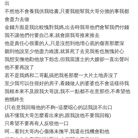
出
不然他不會養我供我唸書,只要我能幫我大哥分擔的事我都
會盡力去做
金錢方面是我比較愧對我媽,出去時我哥他們會幫我們付錢
我不讓他們付要自己來,就會跟我哥推來推去
他是責任心很重的人,只是沒想到他埋心底的傷害那麼深
聽到他說至少他盡力維護,就算死了去見我爸也無愧於心
我想安撫他勸他放下怨念,但我當護士的大嫂卻一直出聲叫
他不要再說了
若不是我媽和二哥亂搞把我爸那麼一大片土地弄沒了
至少我可以住很好的房子,看錢做人的婆婆也不會這樣待我
我根本來不及跟我大哥說,我不一點都不在意那些,不希望他
抱憾終生
(只在意我回報他的不夠~這麼噁心的話我說不出口
搞不懂我大哥怎麼看出來的,跟我說他不要我回報)
只希望不要再有人反咬他一口
呵…看到大哥內心傷痛未撫平,我還在找機會勸他