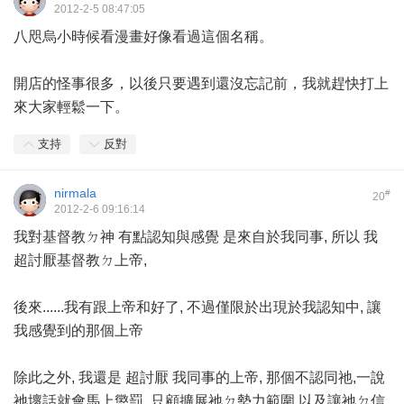
2012-2-5 08:47:05
八咫烏小時候看漫畫好像看過這個名稱。
開店的怪事很多，以後只要遇到還沒忘記前，我就趕快打上
來大家輕鬆一下。
支持
反對
nirmala
#
20
2012-2-6 09:16:14
我對基督教ㄉ神 有點認知與感覺 是來自於我同事, 所以 我
超討厭基督教ㄉ上帝,
後來......我有跟上帝和好了, 不過僅限於出現於我認知中, 讓
我感覺到的那個上帝
除此之外, 我還是 超討厭 我同事的上帝, 那個不認同祂,一說
祂壞話就會馬上懲罰, 只顧擴展祂ㄉ勢力範圍,以及讓祂ㄉ信