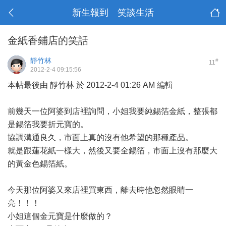
新生報到 笑談生活
金紙香鋪店的笑話
靜竹林
#
11
2012-2-4 09:15:56
本帖最後由 靜竹林 於 2012-2-4 01:26 AM 編輯
前幾天一位阿婆到店裡詢問，小姐我要純錫箔金紙，整張都
是錫箔我要折元寶的。
協調溝通良久，市面上真的沒有他希望的那種產品。
就是跟蓮花紙一樣大，然後又要全錫箔，市面上沒有那麼大
的黃金色錫箔紙。
今天那位阿婆又來店裡買東西，離去時他忽然眼睛一
亮！！！
小姐這個金元寶是什麼做的？