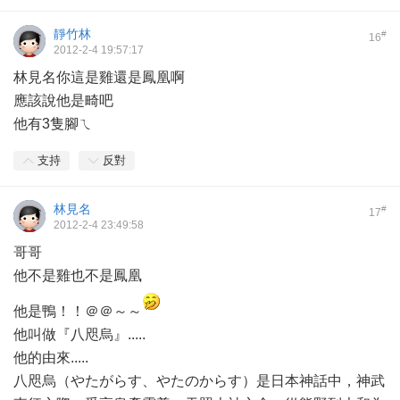
靜竹林
#
16
2012-2-4 19:57:17
林見名你這是雞還是鳳凰啊
應該說他是畸吧
他有3隻腳ㄟ
支持
反對
林見名
#
17
2012-2-4 23:49:58
哥哥
他不是雞也不是鳳凰
他是鴨！！＠＠～～
他叫做『八咫烏』.....
他的由來.....
八咫烏（やたがらす、やたのからす）是日本神話中，神武