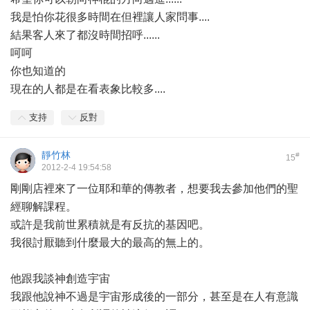
我是怕你花很多時間在但裡讓人家問事....
結果客人來了都沒時間招呼......
呵呵
你也知道的
現在的人都是在看表象比較多....
支持
反對
靜竹林
#
15
2012-2-4 19:54:58
剛剛店裡來了一位耶和華的傳教者，想要我去參加他們的聖
經聊解課程。
或許是我前世累積就是有反抗的基因吧。
我很討厭聽到什麼最大的最高的無上的。
他跟我談神創造宇宙
我跟他說神不過是宇宙形成後的一部分，甚至是在人有意識