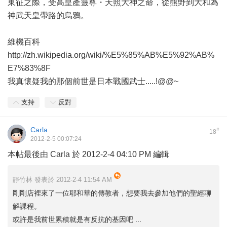
東征之際，受高皇產靈尊・天照大神之命，從熊野到大和為
神武天皇帶路的烏鴉。
維機百科
http://zh.wikipedia.org/wiki/%E5%85%AB%E5%92%AB%
E7%83%8F
我真懷疑我的那個前世是日本戰國武士.....!@@~
支持
反對
Carla
#
18
2012-2-5 00:07:24
本帖最後由 Carla 於 2012-2-4 04:10 PM 編輯
靜竹林 發表於 2012-2-4 11:54 AM
剛剛店裡來了一位耶和華的傳教者，想要我去參加他們的聖經聊
解課程。
或許是我前世累積就是有反抗的基因吧 ...