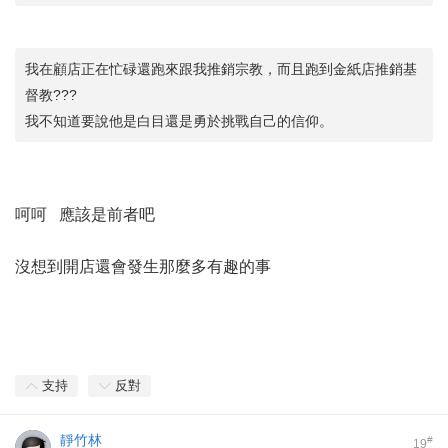
我在顧店正在忙碌還跑來跟我推銷宗教，而且跑到金紙店推銷基
督教???
我不知道要說他是白目還是勇於挑戰自己的信仰。
呵呵 應該是前者吧
沒想到開店還會發生那麼多有趣的事
支持
反對
靜竹林
#
19