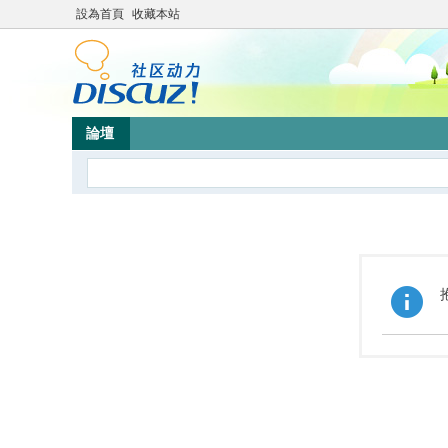
設為首頁
收藏本站
論壇