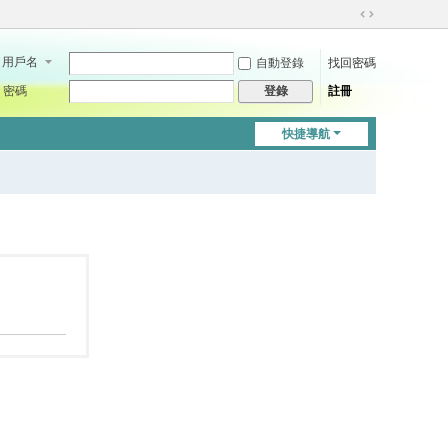
切
換
用戶名
自動登錄
找回密碼
到
寬
密碼
註冊
登錄
版
快捷導航