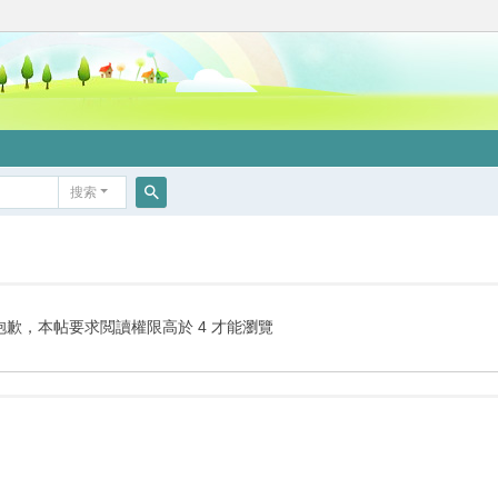
搜索
搜
索
抱歉，本帖要求閲讀權限高於 4 才能瀏覽