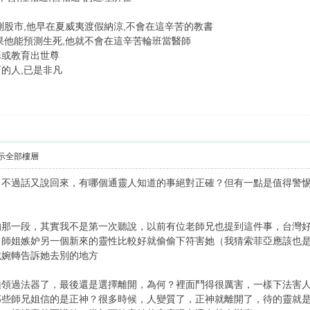
測股市,他早在夏威夷渡假納涼,不會在這辛苦的教書
果他能預測生死,他就不會在這辛苦輪班當醫師
穌或教育出世尊
的人,已是非凡
示全部樓層
，不過話又說回來，有哪個通靈人知道的事絕對正確？但有一點是值得警
的那一段，其實我不是第一次聽說，以前有位老師兄也提到這件事，台灣
、師姐嫉妒另一個新來的靈性比較好就偷偷下符害她（我猜索菲亞應該也
就婉轉告訴她去別的地方
山領過法器了，最後還是選擇離開，為何？裡面鬥得很厲害，一樣下法害
那些師兄姐信的是正神？很多時候，人變質了，正神就離開了，待的靈就