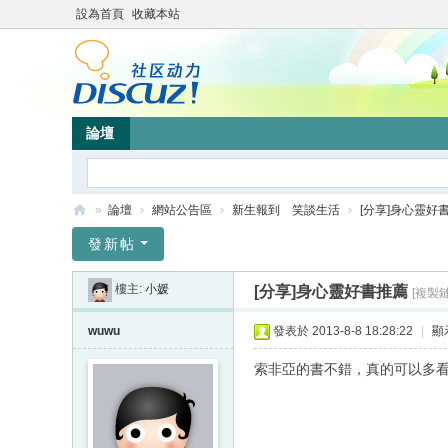
設為首頁
收藏本站
論壇
»
論壇
›
網站公告區
›
新生報到 笑談生活
›
[分享]身心靈好
靜
發新帖
竹
樓主:
小媛
[分享]身心靈好書推薦
[複製鏈
林
心
wuwu
發表於 2013-8-8 18:28:22
|
顯
靈
索非亞的書不錯，真的可以多
網
站