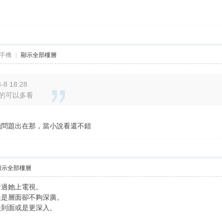
手機
|
顯示全部樓層
8 18:28
的可以多看
她問題出在那，當小說看還不錯
顯示全部樓層
看過她上電視。
但是層面卻不夠深廣。
談到面或是更深入。