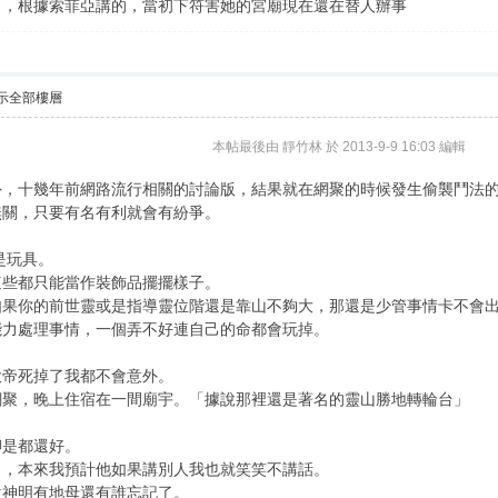
了，根據索菲亞講的，當初下符害她的宮廟現在還在替人辦事
示全部樓層
本帖最後由 靜竹林 於 2013-9-9 16:03 編輯
外，十幾年前網路流行相關的討論版，結果就在網聚的時候發生偷襲鬥法
無關，只要有名有利就會有紛爭。
是玩具。
這些都只能當作裝飾品擺擺樣子。
如果你的前世靈或是指導靈位階還是靠山不夠大，那還是少管事情卡不會
能力處理事情，一個弄不好連自己的命都會玩掉。
大帝死掉了我都不會意外。
網聚，晚上住宿在一間廟宇。「據說那裡還是著名的靈山勝地轉輪台」
聊是都還好。
了，本來我預計他如果講別人我也就笑笑不講話。
位神明有地母還有誰忘記了。