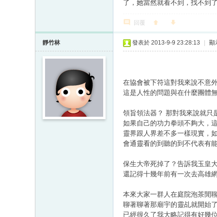
了，她當然就看不到，找不到
回覆
靜竹林
發表於 2013-9-9 23:28:13
|
顯
在協會被下符這對我來說不意
這是人性的問題與在什麼團體
領旨領法器？ 那對我來說就只
如果自己的功力拳頭不夠大，
靈界跟人界差不多一樣現實，
會通靈看的到聽的到不代表有
保生大帝死掉了？告訴我玉皇
還記得十幾年前有一次去高雄
本來大家一群人在庭院泡茶閒
聊著聊著那廟宇的靈乩就開始
已經很久了我大略記得有好幾