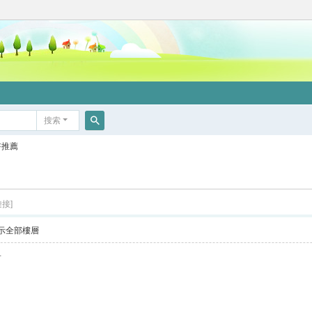
搜索
搜
書推薦
索
接]
示全部樓層
看