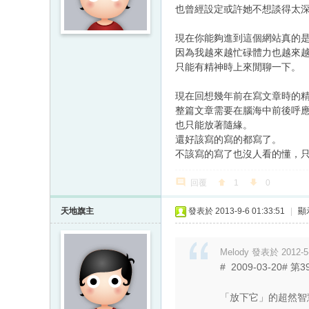
也曾經設定或許她不想談得太
現在你能夠進到這個網站真的
因為我越來越忙碌體力也越來
只能有精神時上來閒聊一下。
現在回想幾年前在寫文章時的
整篇文章需要在腦海中前後呼
也只能放著隨緣。
還好該寫的寫的都寫了。
不該寫的寫了也沒人看的懂，
回覆
1
0
天地旗主
發表於 2013-9-6 01:33:51
|
顯
Melody 發表於 2012-5-
# 2009-03-20# 第
「放下它」的超然