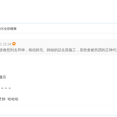
顯示全部樓層
 12:24
誰會想到去拜神，相信師兄、師姐的話去當義工，居然會被所謂的正神代言人
撒旦
＝＝＝＝
才帥 哈哈哈