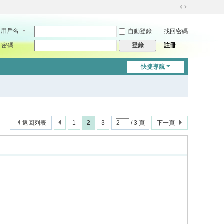
切
換
用戶名
自動登錄
找回密碼
到
寬
密碼
註冊
登錄
版
快捷導航
返回列表
1
2
3
/ 3 頁
下一頁