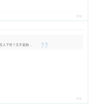
舉報
下符？又不是跑 ...
舉報