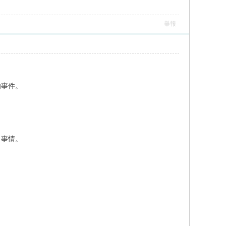
舉報
的事件。
出事情。