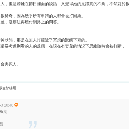
深入，但是聽她在節目裡面的談話，又覺得她的見識真的不夠，不然對於
是很稀奇，因為幾乎所有申請的人都會被打回票。
越差，沒辦法再應付網路上的問答。
精神狀態，那是在無人打擾近乎冥想的狀態下寫的。
應還要考慮到看的人的反應，在現在有妻兒的情況下思維隨時會被打斷，
只會害死人。
示全部樓層
3 10:48
395期
智慧