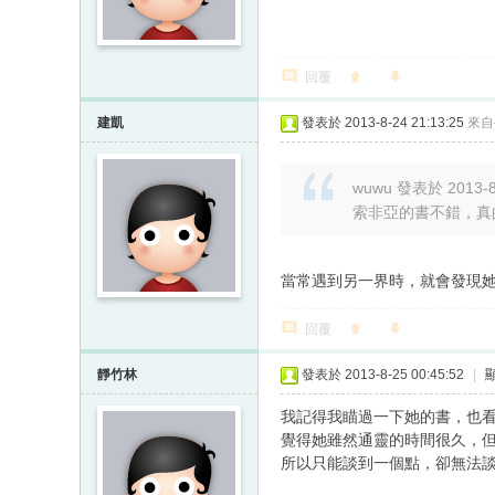
回覆
建凱
發表於 2013-8-24 21:13:25
來自
wuwu 發表於 2013-8-
索非亞的書不錯，真
當常遇到另一界時，就會發現
回覆
靜竹林
發表於 2013-8-25 00:45:52
|
我記得我瞄過一下她的書，也
覺得她雖然通靈的時間很久，
所以只能談到一個點，卻無法