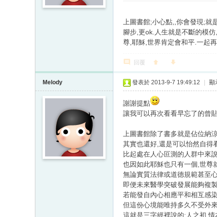
上圖書館;小心點,,你會發現;就
腳步,更ok.人生就是不斷的模仿
尊,耶穌,世界肯定會和平.一起再
回覆
Melody
發表於 2013-9-7 19:49:12
|
顯
謝謝提點
讓我可以再次看看早忘了的曾
上圖書館除了書多就是佔位納
其實也還好,還是可以怡然自得
比起處在人心叵測的人群中來
也因如此耶穌也只有一個,世尊
無論實質法律或道德規範甚至心
即便未來醫學突破發展能夠複製
若能發自內心相應平和相互感染
但這份心境能唯持多久不受外來
這就是三字經裡說的:人之初,情