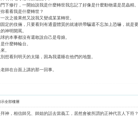
的門下修行，一開始說我是什麼轉世我忘記了好像是什麼動物還是昆蟲精
型你看看我是什麼轉世？
看一次之後果然又說我又變成某某轉世。
們固定的伎倆，只要看到有通靈體質的就連哄帶騙還不忘加上恐嚇，就是
後的神明開罵。
地球的本事都沒有還敢說自己是母娘。
己是什麼轉輪台。
起來。
就別想看到明天的太陽，因為我還睡在他們的地盤。
是老師在台面上講的那一回事。
顯示全部樓層
去拜神，相信師兄、師姐的話去當義工，居然會被所謂的正神代言人下符