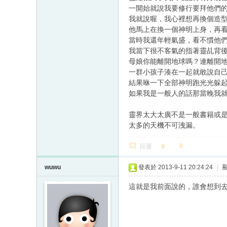
一開始就說我要修行要拜他們
我就說喔，我心裡想再換個造
他馬上在換一個神明上身，再
當時我還年輕氣盛，看不慣他
我當下很不客氣的指著靈乩背
母娘你能離開地球嗎？連離開
一群小孩子湊在一起就敢說自
結果咻一下全部神明跑光光躲
如果我是一般人的話那當晚我
靈界太大太廣不是一般書籍或
太多的天機不可洩漏。
回覆
wuwu
發表於 2013-9-11 20:24:24
|
這就是我前面說的，誰會想到