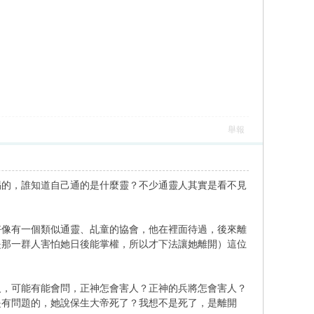
舉報
惕的，誰知道自己通的是什麼靈？不少通靈人其實是看不見
好像有一個類似通靈、乩童的協會，他在裡面待過，後來離
是那一群人害怕她日後能掌權，所以才下法讓她離開）這位
人，可能有能會問，正神怎會害人？正神的兵將怎會害人？
是有問題的，她說保生大帝死了？我想不是死了，是離開