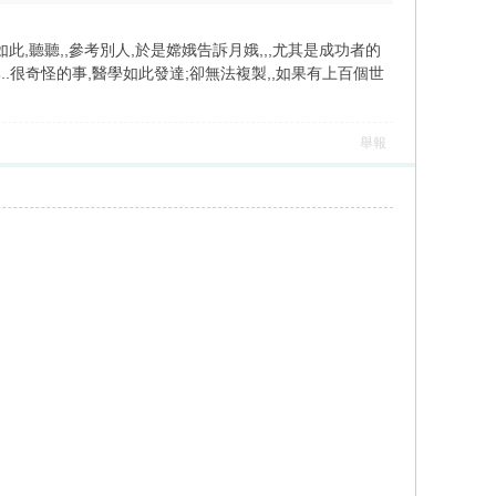
如此,聽聽,,參考別人,於是嫦娥告訴月娥,,,尤其是成功者的
尊..很奇怪的事,醫學如此發達;卻無法複製,,如果有上百個世
舉報