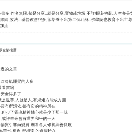
是書多,作者無限,都是分享,.就是分享.寶物或垃圾;不詳/眼花撩亂,人生亦是
,跟隨,效法...基督教會很多;卻培養不出第二個耶穌..佛學院也教育不出世
加油.
示全部樓層
貼過的文章
涼吹冷氣睡覺的人多
看看書籍
說安全得多了
就是世尊,人就是人,有規矩方能成方圓
靈有所歸依,都有它的精神所在
,但少了靈魂精神軸心就是少了那一味
,或許未來會有世界和平的一天
物質引響而變質,則看各人修養與善良度
本善;性相近,習相遠 的道理所在