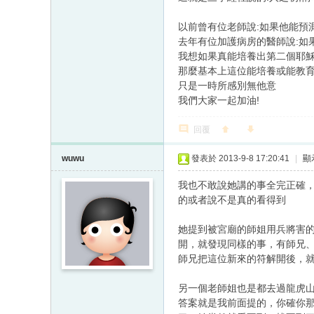
以前曾有位老師說:如果他能預
去年有位加護病房的醫師說:如
我想如果真能培養出第二個耶
那麼基本上這位能培養或能教育
只是一時所感別無他意
我們大家一起加油!
回覆
wuwu
發表於 2013-9-8 17:20:41
|
顯
我也不敢說她講的事全完正確
的或者說不是真的看得到
她提到被宮廟的師姐用兵將害
開，就發現同樣的事，有師兄
師兄把這位新來的符解開後，
另一個老師姐也是都去過龍虎
答案就是我前面提的，你確你