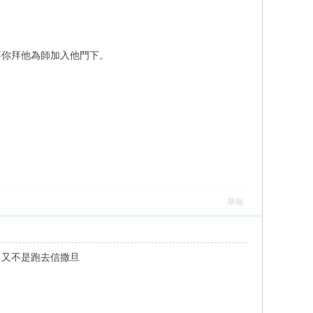
。
要你拜他為師加入他門下。
舉報
？又不是跑去信撒旦