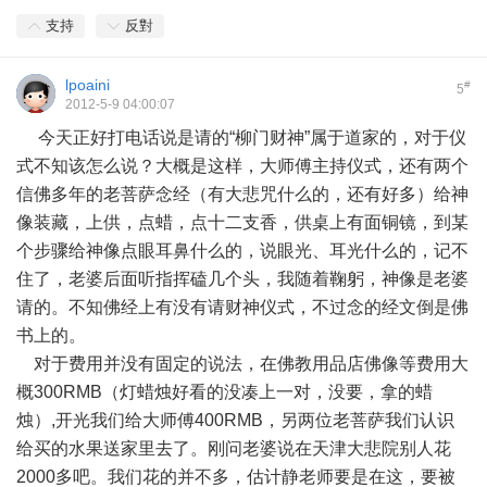
支持
反對
lpoaini
#
5
2012-5-9 04:00:07
今天正好打电话说是请的“柳门财神”属于道家的，对于仪
式不知该怎么说？大概是这样，大师傅主持仪式，还有两个
信佛多年的老菩萨念经（有大悲咒什么的，还有好多）给神
像装藏，上供，点蜡，点十二支香，供桌上有面铜镜，到某
个步骤给神像点眼耳鼻什么的，说眼光、耳光什么的，记不
住了，老婆后面听指挥磕几个头，我随着鞠躬，神像是老婆
请的。不知佛经上有没有请财神仪式，不过念的经文倒是佛
书上的。
对于费用并没有固定的说法，在佛教用品店佛像等费用大
概300RMB（灯蜡烛好看的没凑上一对，没要，拿的蜡
烛）,开光我们给大师傅400RMB，另两位老菩萨我们认识
给买的水果送家里去了。刚问老婆说在天津大悲院别人花
2000多吧。我们花的并不多，估计静老师要是在这，要被