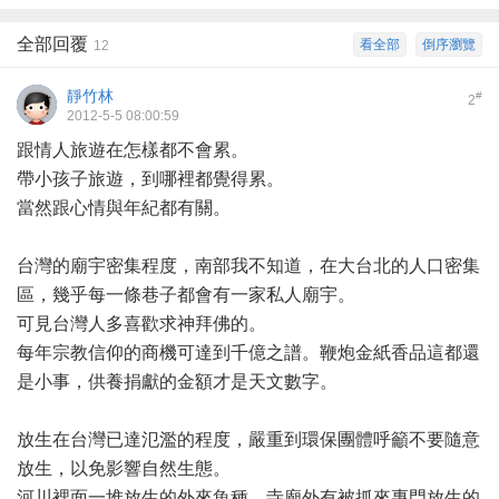
全部回覆
看全部
倒序瀏覽
12
靜竹林
#
2
2012-5-5 08:00:59
跟情人旅遊在怎樣都不會累。
帶小孩子旅遊，到哪裡都覺得累。
當然跟心情與年紀都有關。
台灣的廟宇密集程度，南部我不知道，在大台北的人口密集
區，幾乎每一條巷子都會有一家私人廟宇。
可見台灣人多喜歡求神拜佛的。
每年宗教信仰的商機可達到千億之譜。鞭炮金紙香品這都還
是小事，供養捐獻的金額才是天文數字。
放生在台灣已達氾濫的程度，嚴重到環保團體呼籲不要隨意
放生，以免影響自然生態。
河川裡面一堆放生的外來魚種，寺廟外有被抓來專門放生的