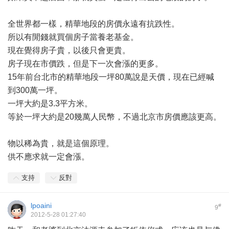
全世界都一樣，精華地段的房價永遠有抗跌性。
所以有閒錢就買個房子當養老基金。
現在覺得房子貴，以後只會更貴。
房子現在市價跌，但是下一次會漲的更多。
15年前台北市的精華地段一坪80萬說是天價，現在已經喊
到300萬一坪。
一坪大約是3.3平方米。
等於一坪大約是20幾萬人民幣，不過北京市房價應該更高。
物以稀為貴，就是這個原理。
供不應求就一定會漲。
支持
反對
lpoaini
#
9
2012-5-28 01:27:40