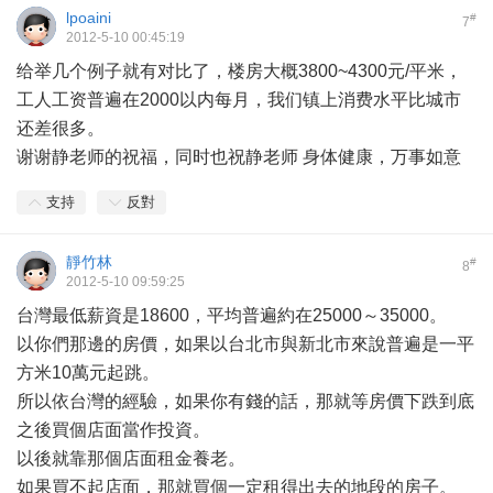
lpoaini
#
7
2012-5-10 00:45:19
给举几个例子就有对比了，楼房大概3800~4300元/平米，
工人工资普遍在2000以内每月，我们镇上消费水平比城市
还差很多。
谢谢静老师的祝福，同时也祝静老师 身体健康，万事如意
支持
反對
靜竹林
#
8
2012-5-10 09:59:25
台灣最低薪資是18600，平均普遍約在25000～35000。
以你們那邊的房價，如果以台北市與新北市來說普遍是一平
方米10萬元起跳。
所以依台灣的經驗，如果你有錢的話，那就等房價下跌到底
之後買個店面當作投資。
以後就靠那個店面租金養老。
如果買不起店面，那就買個一定租得出去的地段的房子。