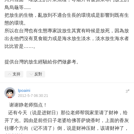
鳥烏龜等......
把放生的生物，亂放到不適合生長的環境或是影響到既有生
態的環境。
所以在台灣也有生態專家說放生其實有時候是放死，因為放
出去他們沒有覓食能力或是海水放生淡水，淡水放生海水者
比比皆是……。
提供台灣的放生經驗給你們做參考。
支持
反對
lpoaini
#
3
2012-5-7 06:30:21
谢谢静老师指点！
还有今天（说是进财日）那位老师帮我家里请了财神，给
开了光。因由是前些日子老婆给佛菩萨烧香时，上面的香灰
往哪个方向（记不清了）倒，说是财神压财，该请财神了，