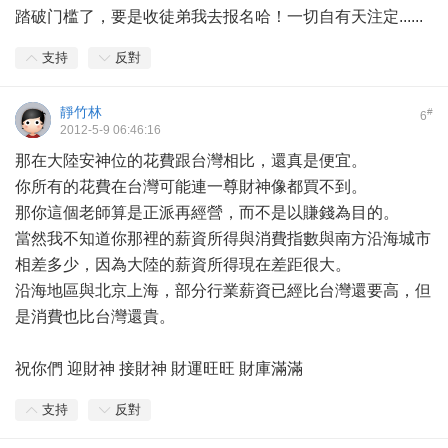
踏破门槛了，要是收徒弟我去报名哈！一切自有天注定......
支持
反對
靜竹林
#
6
2012-5-9 06:46:16
那在大陸安神位的花費跟台灣相比，還真是便宜。
你所有的花費在台灣可能連一尊財神像都買不到。
那你這個老師算是正派再經營，而不是以賺錢為目的。
當然我不知道你那裡的薪資所得與消費指數與南方沿海城市
相差多少，因為大陸的薪資所得現在差距很大。
沿海地區與北京上海，部分行業薪資已經比台灣還要高，但
是消費也比台灣還貴。
祝你們 迎財神 接財神 財運旺旺 財庫滿滿
支持
反對