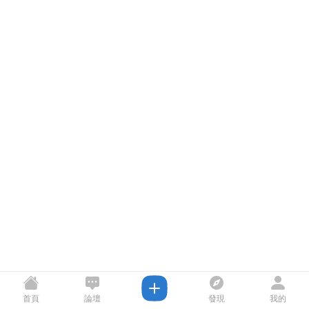
首頁
論壇
發現
我的