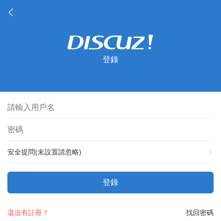
登錄
安全提問(未設置請忽略)
登錄
還沒有註冊？
找回密碼