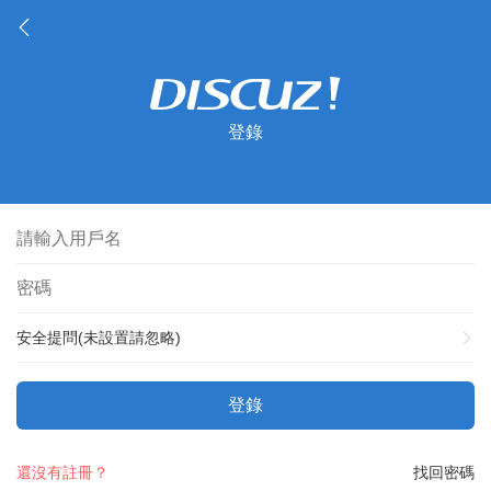
登錄
安全提問(未設置請忽略)
登錄
還沒有註冊？
找回密碼