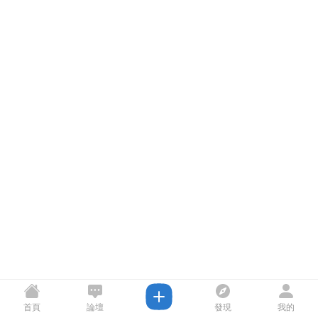
首頁
論壇
發現
我的