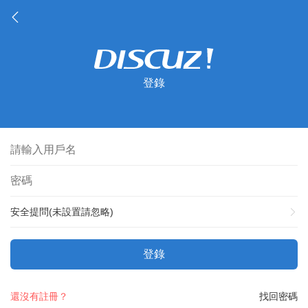
登錄
安全提問(未設置請忽略)
登錄
還沒有註冊？
找回密碼