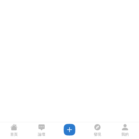
首頁
論壇
發現
我的