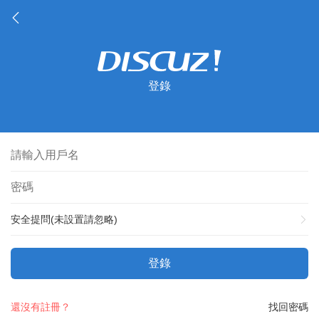
登錄
安全提問(未設置請忽略)
登錄
還沒有註冊？
找回密碼