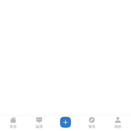
首頁
論壇
發現
我的