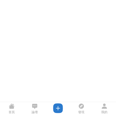
首頁
論壇
發現
我的