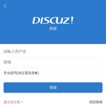
登錄
安全提問(未設置請忽略)
登錄
還沒有註冊？
找回密碼