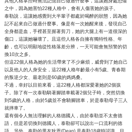
其他人格掌控時無法記憶自己做過什麼事，這讓她身處恐懼
之中，因為她害怕22種人格中，會有人傷害她的孩子。
泰勒說，這讓她感覺到大半輩子都處於喝醉的狀態，因為她
記不起來自己做過什麼事。像是有一次她醒來後，發現自己
全身都是血，手裡甚至握著剪刀，她的大腿上有一道很深的
傷口，這讓她嚇壞了。且這些人格各自擁有獨特性格、年
齡，也可以明顯地從性格落差分辨，一天可能會無預警的切
換10次之多。
但這22個人格為她的生活帶來了不少麻煩，威脅到了她自己
以及他人的人身安全，這22種人格年齡最小有5歲、青春期
的叛逆少女、最老則是60歲的媽媽桑。
不過，幸好以目前來看，這22種人格都深愛著她的2個孩
子。除了有一次泰勒騎著腳踏車載著2個兒子時，突然切換
到5歲的人格，由於5歲並不會騎腳踏車，於是泰勒母子三人
就摔車了。
還有個令人無法理解的人格德國人，由於泰勒並不太會德
語，但是若切換到德國人，泰勒卻可以說出一口流利的德
語。另外，泰勒的男友狄恩(Dean) 是泰勒18歲時認識，目