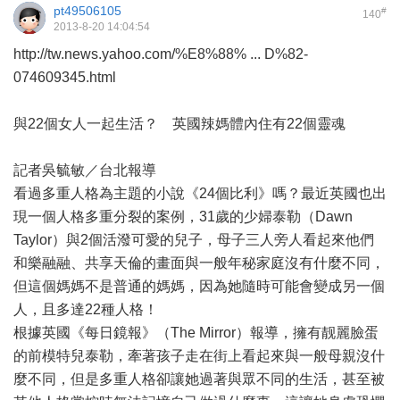
pt49506105
#
140
2013-8-20 14:04:54
http://tw.news.yahoo.com/%E8%88% ... D%82-
074609345.html
與22個女人一起生活？ 英國辣媽體內住有22個靈魂
記者吳毓敏／台北報導
看過多重人格為主題的小說《24個比利》嗎？最近英國也出
現一個人格多重分裂的案例，31歲的少婦泰勒（Dawn
Taylor）與2個活潑可愛的兒子，母子三人旁人看起來他們
和樂融融、共享天倫的畫面與一般年秘家庭沒有什麼不同，
但這個媽媽不是普通的媽媽，因為她隨時可能會變成另一個
人，且多達22種人格！
根據英國《每日鏡報》（The Mirror）報導，擁有靓麗臉蛋
的前模特兒泰勒，牽著孩子走在街上看起來與一般母親沒什
麼不同，但是多重人格卻讓她過著與眾不同的生活，甚至被