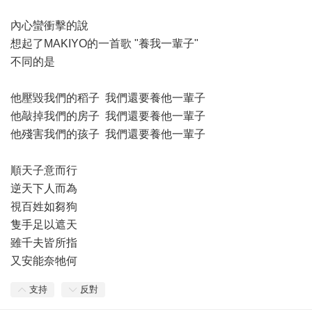
內心蠻衝擊的說
想起了MAKIYO的一首歌 "養我一輩子"
不同的是
他壓毀我們的稻子 我們還要養他一輩子
他敲掉我們的房子 我們還要養他一輩子
他殘害我們的孩子 我們還要養他一輩子
順天子意而行
逆天下人而為
視百姓如芻狗
隻手足以遮天
雖千夫皆所指
又安能奈牠何
支持
反對