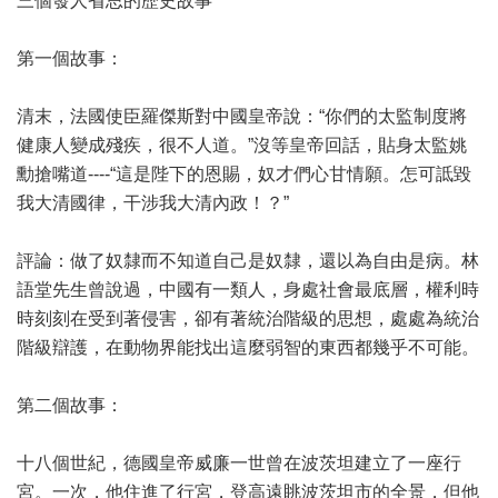
三個發人省思的歷史故事
第一個故事：
清末，法國使臣羅傑斯對中國皇帝說：“你們的太監制度將
健康人變成殘疾，很不人道。”沒等皇帝回話，貼身太監姚
勳搶嘴道----“這是陛下的恩賜，奴才們心甘情願。怎可詆毀
我大清國律，干涉我大清內政！？”
評論：做了奴隸而不知道自己是奴隸，還以為自由是病。林
語堂先生曾說過，中國有一類人，身處社會最底層，權利時
時刻刻在受到著侵害，卻有著統治階級的思想，處處為統治
階級辯護，在動物界能找出這麼弱智的東西都幾乎不可能。
第二個故事：
十八個世紀，德國皇帝威廉一世曾在波茨坦建立了一座行
宮。一次，他住進了行宮，登高遠眺波茨坦市的全景，但他