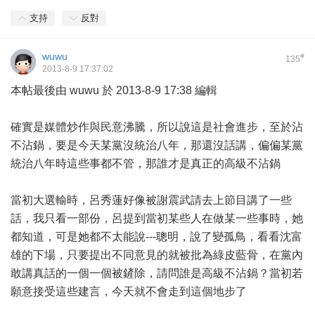
支持
反對
wuwu
#
135
2013-8-9 17:37:02
本帖最後由 wuwu 於 2013-8-9 17:38 編輯
確實是媒體炒作與民意沸騰，所以說這是社會進步，至於沾
不沾鍋，要是今天某黨沒統治八年，那還沒話講，偏偏某黨
統治八年時這些事都不管，那誰才是真正的高級不沾鍋
當初大選輸時，呂秀蓮好像被謝震武請去上節目講了一些
話，我只看一部份，呂提到當初某些人在做某一些事時，她
都知道，可是她都不太能說---聰明，說了變孤鳥，看看沈富
雄的下場，只要提出不同意見的就被批為綠皮藍骨，在黨內
敢講真話的一個一個被鏟除，請問誰是高級不沾鍋？當初若
願意接受這些建言，今天就不會走到這個地步了