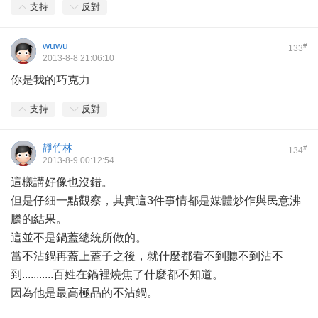
支持
反對
wuwu
#
133
2013-8-8 21:06:10
你是我的巧克力
支持
反對
靜竹林
#
134
2013-8-9 00:12:54
這樣講好像也沒錯。
但是仔細一點觀察，其實這3件事情都是媒體炒作與民意沸
騰的結果。
這並不是鍋蓋總統所做的。
當不沾鍋再蓋上蓋子之後，就什麼都看不到聽不到沾不
到...........百姓在鍋裡燒焦了什麼都不知道。
因為他是最高極品的不沾鍋。