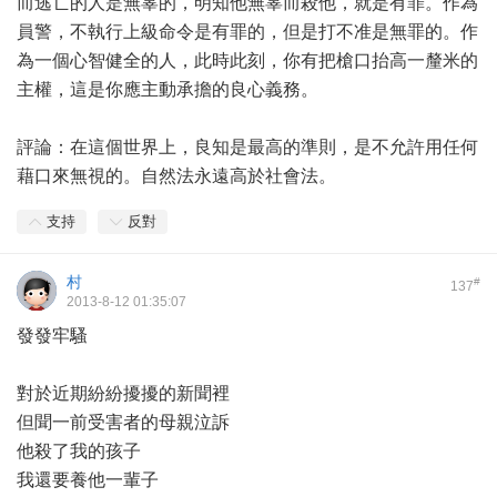
而逃亡的人是無辜的，明知他無辜而殺他，就是有罪。作為
員警，不執行上級命令是有罪的，但是打不准是無罪的。作
為一個心智健全的人，此時此刻，你有把槍口抬高一釐米的
主權，這是你應主動承擔的良心義務。
評論：在這個世界上，良知是最高的準則，是不允許用任何
藉口來無視的。自然法永遠高於社會法。
支持
反對
村
#
137
2013-8-12 01:35:07
發發牢騷
對於近期紛紛擾擾的新聞裡
但聞一前受害者的母親泣訴
他殺了我的孩子
我還要養他一輩子