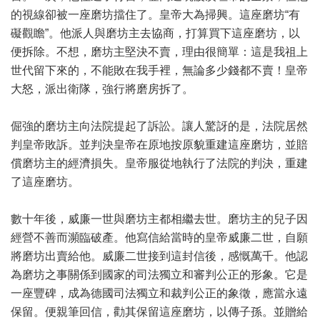
的視線卻被一座磨坊擋住了。皇帝大為掃興。這座磨坊“有
礙觀瞻”。他派人與磨坊主去協商，打算買下這座磨坊，以
便拆除。不想，磨坊主堅決不賣，理由很簡單：這是我祖上
世代留下來的，不能敗在我手裡，無論多少錢都不賣！皇帝
大怒，派出衛隊，強行將磨房拆了。
倔強的磨坊主向法院提起了訴訟。讓人驚訝的是，法院居然
判皇帝敗訴。並判決皇帝在原地按原貌重建這座磨坊，並賠
償磨坊主的經濟損失。皇帝服從地執行了法院的判決，重建
了這座磨坊。
數十年後，威廉一世與磨坊主都相繼去世。磨坊主的兒子因
經營不善而瀕臨破產。他寫信給當時的皇帝威廉二世，自願
將磨坊出賣給他。威廉二世接到這封信後，感慨萬千。他認
為磨坊之事關係到國家的司法獨立和審判公正的形象。它是
一座豐碑，成為德國司法獨立和裁判公正的象徵，應當永遠
保留。便親筆回信，勸其保留這座磨坊，以傳子孫。並贈給