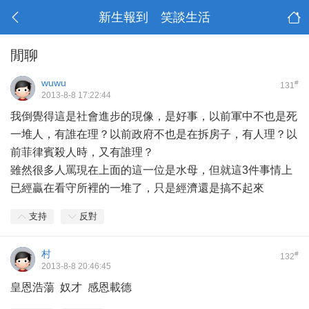
新生報到 笑談生活
閒聊
wuwu
#
131
2013-8-8 17:22:44
我倒覺得這是社會進步的現像，是好事，以前軍中不也是死
一堆人，有誰在理？以前政府不也是在拆房子，有人理？以
前菲律賓殺人時，又有誰理？
雖然很多人罵現在上面的這一位是水母，但就這3件事情上
已經贏在看守所裡的一堆了，只是經濟還是搞不起來
支持
反對
村
#
132
2013-8-8 20:46:45
皇恩浩蕩 奴才 感恩載德