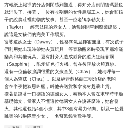
方報紙上報導的分店倒閉感到難過，得知分店倒閉後瑪麗也
就消失了。接著，一位有收割機的女性農場工人，她會和孩
子們說農莊裡動物的故事。甚至一位老鴇泰勒女士
（Taylor），經營妓院的老女人，她曾經開車到廢棄建築，
說這是女孩們的完美工作場所。
富婆道妮女士（Dawny），性格闊氣且揮霍無度，有次孩子
們利用她出現時帶她去買玩具，等泰勒醒來時發現客廳堆滿
樂高和其他玩具。還有對旁人造成威脅的縱火狂薩菲爾
（Sapphire），酷愛紅色打火機，曾在後院放火燒真鈔。
還有一位倫敦強調很重的女孩查芙（Chav），她稱呼每一
個人為查茲（Chaz）。以及經營蘇格蘭三明治店的老闆，
會在半夜把狄恩叫醒，叫他去送貨和拿食材趕著出貨。
接著是說著一口德語的德國女人，泰勒本人曾在求學時學過
基礎德文，當家人不懂這位德國女人在說甚麼時，她會發
火。其他還包括4個小孩，其中3個有暴力傾向。以及一位愛
跳舞的啦啦隊青少女，一名幫派饒舌歌手等。
支持
反對