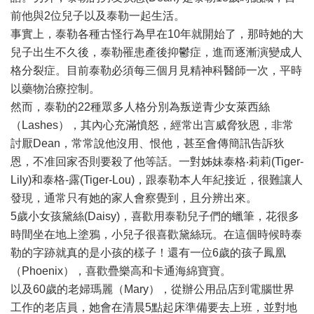
前他與2位兒子以及泰勒一起生活。
事實上，泰勒各種古怪行為早在10年就開始了，那時她的大
兒子出生不久後，泰勒罹患產後抑鬱症，進而逐漸演變成人
格分裂症。目前泰勒必須每三個月見精神科醫師一次，平時
以藥物治療控制。
然而，泰勒的22種眾多人格分別為叛逆青少女萊西絲
（Lashes），其內心充滿憤怒，經常出言威脅狄恩，非常
討厭Dean，常常說他沒用、恨他，甚至會傳簡訊告訴狄
恩，不准回家否則要殺了他等話。一對姊妹泰格‧莉莉(Tiger-
Lily)和泰格-露(Tiger-Lou)，跟泰勒本人年紀接近，很難讓人
發現，通常只有她的家人會察覺到，且分辨出來。
5歲小女孩黛絲(Daisy)，喜歡用泰勒兒子們的蠟筆，花很多
時間坐在地上塗鴉，小兒子很喜歡黛絲玩。在這個時候時泰
勒的字跡就真的是小孩的樣子！還有一位6歲的孩子鳳凰
（Phoenix），喜歡疊樂高和卡通海綿寶寶。
以及60歲的老婦瑪麗（Mary），從辦公用品店到電腦世界
工作的老店員，她會在清晨5點起床準備要去上班，並對地