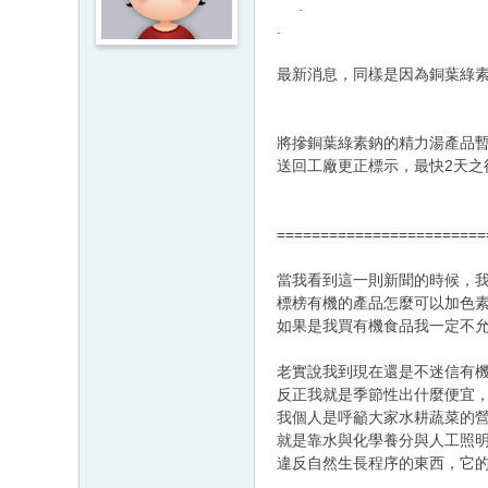
.
.
最新消息，同樣是因為銅葉綠
將摻銅葉綠素鈉的精力湯產品
送回工廠更正標示，最快2天之
========================
當我看到這一則新聞的時候，我
標榜有機的產品怎麼可以加色素
如果是我買有機食品我一定不
老實說我到現在還是不迷信有
反正我就是季節性出什麼便宜
我個人是呼籲大家水耕蔬菜的營
就是靠水與化學養分與人工照
違反自然生長程序的東西，它