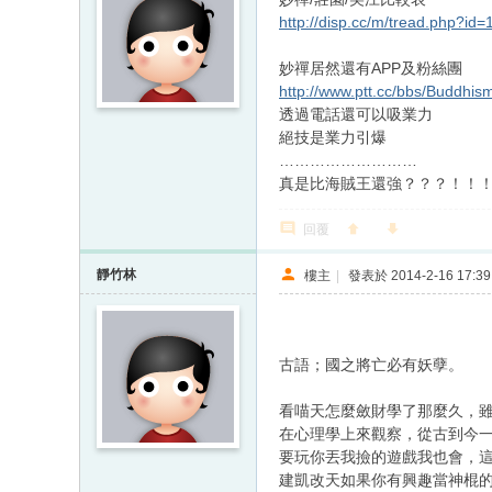
http://disp.cc/m/tread.php?id
妙禪居然還有APP及粉絲團
http://www.ptt.cc/bbs/Buddhi
透過電話還可以吸業力
絕技是業力引爆
………………………
真是比海賊王還強？？？！！
回覆
靜竹林
樓主
|
發表於 2014-2-16 17:39
古語；國之將亡必有妖孽。
看喵天怎麼斂財學了那麼久，
在心理學上來觀察，從古到今
要玩你丟我撿的遊戲我也會，
建凱改天如果你有興趣當神棍