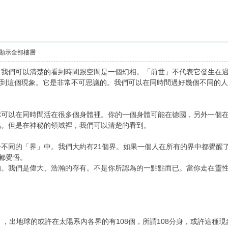
顯示全部樓層
，我們可以清楚的看到時間跟空間是一個幻相。「前世」不代表它發生在
以看到這個現象。它是非常不可思議的。我們可以在同時間過好幾個不同的人
你可以在同時間活在很多個身體裡。你的一個身體可能在德國，另外一個
點。但是在神秘的領域裡，我們可以清楚的看到。
同的「界」中。我們大約有21個界。如果一個人在所有的界中都覺醒了，那
中都覺悟。
的。我們是偉大、浩瀚的存有。不是你所認為的一點點而已。當你走在靈
），出地球的或許在太陽系內各界的有108個，所謂108分身，或許這種