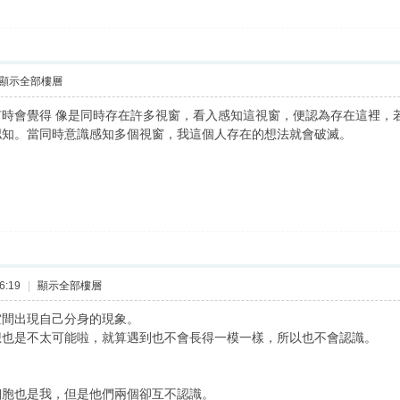
顯示全部樓層
有時會覺得 像是同時存在許多視窗，看入感知這視窗，便認為存在這裡，
認知。當同時意識感知多個視窗，我這個人存在的想法就會破滅。
6:19
|
顯示全部樓層
空間出現自己分身的現象。
想也是不太可能啦，就算遇到也不會長得一模一樣，所以也不會認識。
細胞也是我，但是他們兩個卻互不認識。