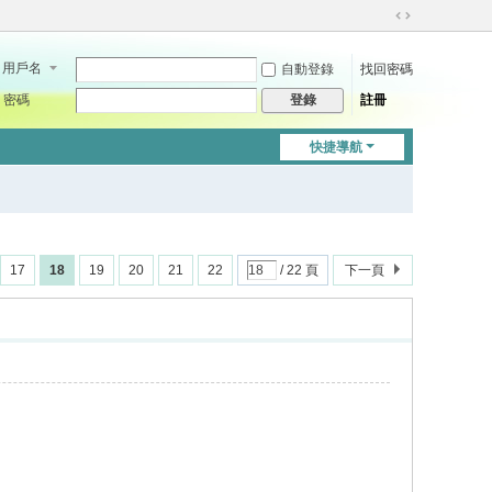
切
換
用戶名
自動登錄
找回密碼
到
寬
密碼
註冊
登錄
版
快捷導航
17
18
19
20
21
22
/ 22 頁
下一頁