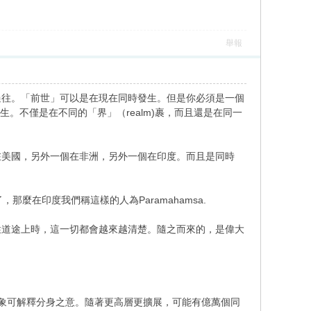
舉報
過往。「前世」可以是在現在同時發生。但是你必須是一個
生。不僅是在不同的「界」（realm)裹，而且還是在同一
在美國，另外一個在非洲，另外一個在印度。而且是同時
麼在印度我們稱這樣的人為Paramahamsa.
性道途上時，這一切都會越來越清楚。隨之而來的，是偉大
現象可解釋分身之意。隨著更高層更擴展，可能有億萬個同