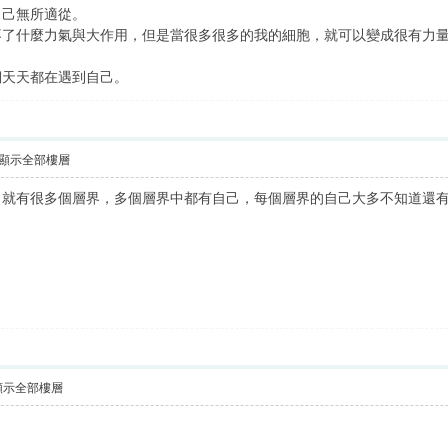
自己無所適從。
不了什麼力氣與大作用，但是當很多很多的我的細胞，就可以變成很有力
們天天都在遇到自己。
顯示全部樓層
，就有很多個層界，多個層界中都有自己，每個層界的自己大多不知道還
顯示全部樓層