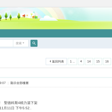
搜索
搜
索
返回列表
1 ...
14
15
16
9:07
|
顯示全部樓層
 聖德科斯4精力湯下架
11月11日 下午5:52..