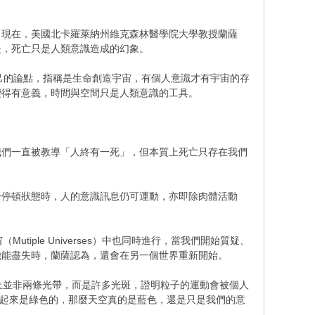
。現在，美國北卡羅萊納州維克森林醫學院大學教授蘭薩
並未消失，死亡只是人類意識造成的幻象。
持自己的論點，指稱是生命創造宇宙，有個人意識才有宇宙的存
變得有意義，時間與空間只是人類意識的工具。
我們一直被教導「人終有一死」，但本質上死亡只存在我們
於停頓狀態時，人的意識訊息仍可運動，亦即除肉體活動
Mutiple Universes）中也同時進行，當我們開始質疑、
機能盡失時，蘭薩認為，還會在另一個世界重新開始。
現在螢幕上並非兩條光帶，而是許多光斑，證明粒子的運動會被個人
空看起來是綠色的，那麼天空真的是藍色，還是只是我們的意