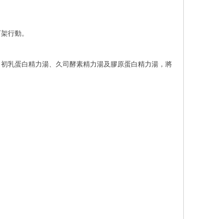
下架行動。
、初乳蛋白精力湯、久司酵素精力湯及膠原蛋白精力湯，將