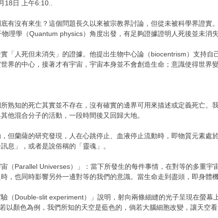
18日 上午6:10..
到底有沒有來生？這個問題長久以來被宗教界討論，但從未被科學界證實
，從量子物理學（Quantum physics）角度出發，有足夠證據證明人死後
實「人死但未消失」的證據。他提出生物中心論（biocentrism）支
實世界的中心，接著才有宇宙，宇宙本身並不會創造生命；意識使得世界
們所熟知的死亡其實並不存在，沒有確實的邊界可用來描述或定義死亡。
與其他混合分子的活動，一段時間後又回歸大地。
動，但蘭薩的研究發現，人在心跳停止、血液停止流動時，即物質元素處
子訊息」，或者是說俗稱的「靈魂」。
arallel Universes）」：當下所發生的每件事情，在對等的多重宇宙（
題時，也同時影響另外一邊對等的我們的意識。當生命走到盡頭，即身體
Double-slit experiment）」說明，射向兩條細縫的光子呈
）所影響；若以顏色為例，我們所知的天空是藍色的，倘若大腦細胞改變，讓天