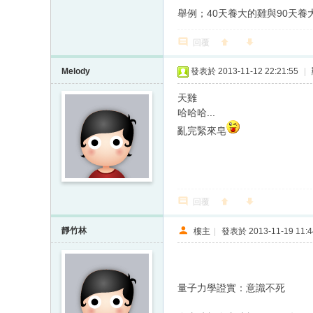
舉例；40天養大的雞與90天養
回覆
Melody
發表於 2013-11-12 22:21:55
|
天雞
哈哈哈...
亂完緊來皂
回覆
靜竹林
樓主
|
發表於 2013-11-19 11:4
量子力學證實：意識不死