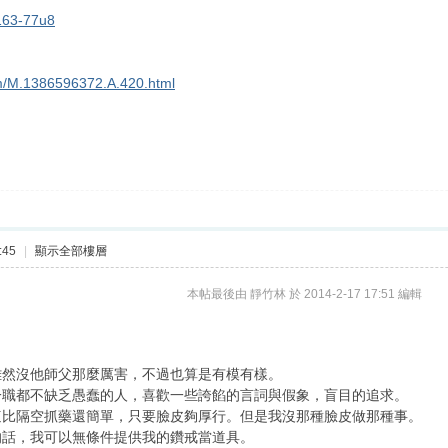
=163-77u8
sm/M.1386596372.A.420.html
！
:45
|
顯示全部樓層
本帖最後由 靜竹林 於 2014-2-17 17:51 編輯
雖然沒他師父那麼厲害，不過也算是有模有樣。
一職都不缺乏愚蠢的人，喜歡一些誇餡的言詞與假象，盲目的追求。
這比隔空抓藥還簡單，只要臉皮夠厚行。但是我沒那種臉皮做那種事。
的話，我可以無條件提供我的鑽戒當道具。