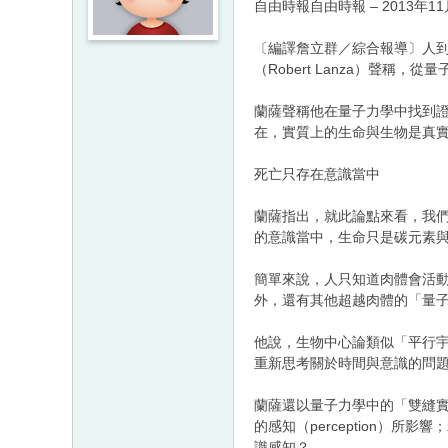
自由時報自由時報 – 2013年11月
〔編譯詹立群／綜合報導〕人
（Robert Lanza）聲稱
蘭薩聲稱他在量子力學中找到證
在，實質上的生命與生物是真
死亡只存在意識當中
蘭薩指出，就此論點來看，我
的意識當中，生命只是碳元素
簡單來說，人只知道肉體會活
外，還有其他超越肉體的「量
他說，生物中心論類似「平行宇宙（P
重新思考關於時間與意識的問
蘭薩還以量子力學中的「雙縫實驗（
的感知（perception
識感知？