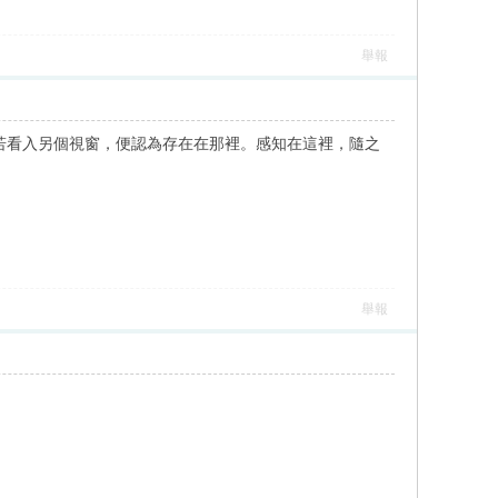
舉報
若看入另個視窗，便認為存在在那裡。感知在這裡，隨之
舉報