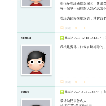
把很多理論過度艱深化，會讓
每一個單一細胞對人類來說出
理論講的好像很深奧，其實我
回覆
nirmala
發表於 2013-12-18 02:13:27
|
我祇是覺得，好像在屬地球的
回覆
peggy
發表於 2014-2-13 19:57:44
|
最近熱門宗教名人
妙禪/莊園/美江比較表