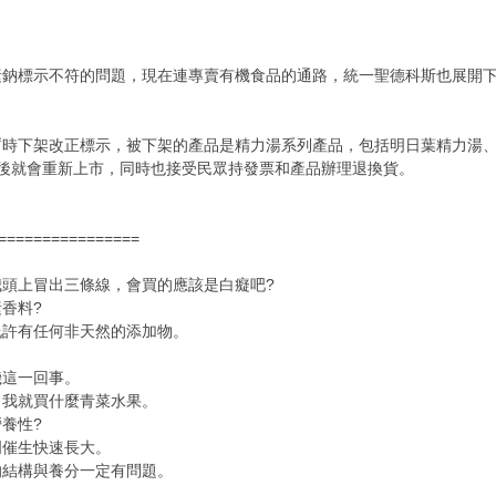
素鈉標示不符的問題，現在連專賣有機食品的通路，統一聖德科斯也展開
暫時下架改正標示，被下架的產品是精力湯系列產品，包括明日葉精力湯
後就會重新上市，同時也接受民眾持發票和產品辦理退換貨。
================
頭上冒出三條線，會買的應該是白癡吧?
香料?
允許有任何非天然的添加物。
機這一回事。
，我就買什麼青菜水果。
養性?
明催生快速長大。
的結構與養分一定有問題。