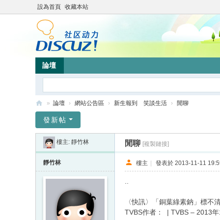
設為首頁
收藏本站
論壇
»
論壇
›
網站公告區
›
新生報到 笑談生活
›
閒聊
靜
發新帖
竹
樓主:
靜竹林
閒聊
[複製鏈接]
林
心
靜竹林
樓主
|
發表於 2013-11-11 19:5
靈
..
網
〈快訊〉「銅葉綠素鈉」標不清
站
TVBS作者： | TVBS – 2013年