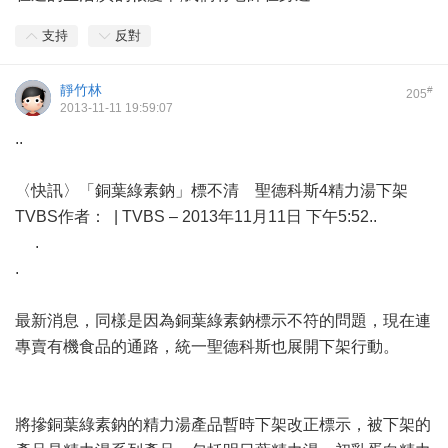
支持
反對
靜竹林
#
205
2013-11-11 19:59:07
..
〈快訊〉「銅葉綠素鈉」標不清 聖德科斯4精力湯下架
TVBS作者： | TVBS – 2013年11月11日 下午5:52..
.
.
最新消息，同樣是因為銅葉綠素鈉標示不符的問題，現在連
專賣有機食品的通路，統一聖德科斯也展開下架行動。
將摻銅葉綠素鈉的精力湯產品暫時下架改正標示，被下架的