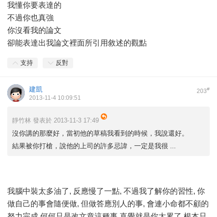
我懂你要表達的
不過你也真強
你沒看我的論文
卻能表達出我論文裡面所引用敘述的觀點
支持
反對
建凱
#
203
2013-11-4 10:09:51
靜竹林 發表於 2013-11-3 17:49
沒你講的那麼好，當初他的草稿我看到的時候，我說還好。
結果被你打槍，說他的上司的許多忌諱，一定是我很 ...
我腦中裝太多油了, 反應慢了一點, 不過我了解你的習性, 你
做自己的事會隨便做, 但做答應別人的事, 會連小命都不顧的
努力完成,何何只是改文章這種事,直覺就是你太累了,根本只