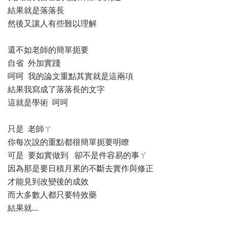
結果就是落落長
然後又讓人有些難以理解
還不如老師的簡單扼要
自省 外加實踐
呵呵 我的論文重點其實就是這兩項
結果我寫成了落落長的文字
這就是學術 呵呵
只是 老師ㄚ
你每次說的重點都很簡單扼要明瞭
可是 要如實做到 卻不是件容易的事ㄚ
因為那是要日積月累的不斷去實作與修正
才能見到改變後的成效
而大多數人都只要特效藥
結果就...