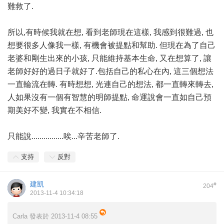
難救了.
所以,有時候我就在想, 看到老師現在這樣, 我感到很難過, 也
想要很多人像我一樣, 有機會被提點和幫助. 但現在為了自己
老婆和剛生出來的小孩, 只能維持基本生命, 又在想算了, 讓
老師好好的過日子就好了.包括自己的私心在內, 這三個想法
一直輪流在轉. 有時想想, 光連自己的想法, 都一直轉來轉去,
人如果沒有一個有智慧的明師提點, 命運說會一直如自己預
期美好不變, 我實在不相信.
只能說................唉...辛苦老師了.
支持
反對
建凱
#
204
2013-11-4 10:34:18
Carla 發表於 2013-11-4 08:55