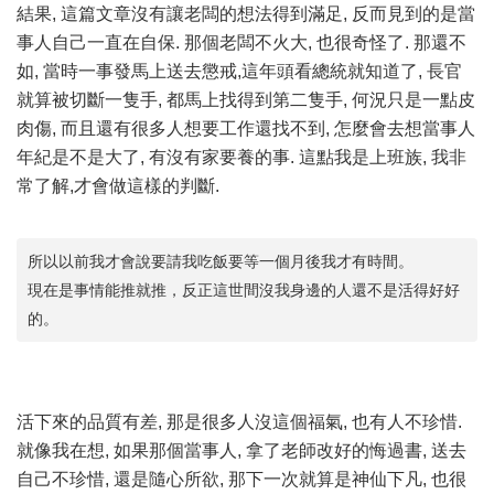
結果, 這篇文章沒有讓老闆的想法得到滿足, 反而見到的是當
事人自己一直在自保. 那個老闆不火大, 也很奇怪了. 那還不
如, 當時一事發馬上送去懲戒,這年頭看總統就知道了, 長官
就算被切斷一隻手, 都馬上找得到第二隻手, 何況只是一點皮
肉傷, 而且還有很多人想要工作還找不到, 怎麼會去想當事人
年紀是不是大了, 有沒有家要養的事. 這點我是上班族, 我非
常了解,才會做這樣的判斷.
所以以前我才會說要請我吃飯要等一個月後我才有時間。
現在是事情能推就推，反正這世間沒我身邊的人還不是活得好好
的。
活下來的品質有差, 那是很多人沒這個福氣, 也有人不珍惜.
就像我在想, 如果那個當事人, 拿了老師改好的悔過書, 送去
自己不珍惜, 還是隨心所欲, 那下一次就算是神仙下凡, 也很