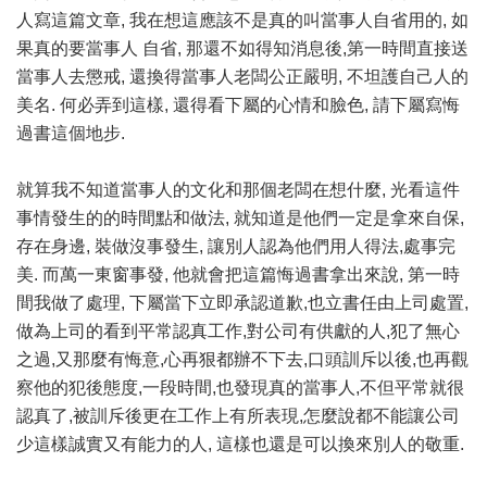
人寫這篇文章, 我在想這應該不是真的叫當事人自省用的, 如
果真的要當事人 自省, 那還不如得知消息後,第一時間直接送
當事人去懲戒, 還換得當事人老闆公正嚴明, 不坦護自己人的
美名. 何必弄到這樣, 還得看下屬的心情和臉色, 請下屬寫悔
過書這個地步.
就算我不知道當事人的文化和那個老闆在想什麼, 光看這件
事情發生的的時間點和做法, 就知道是他們一定是拿來自保,
存在身邊, 裝做沒事發生, 讓別人認為他們用人得法,處事完
美. 而萬一東窗事發, 他就會把這篇悔過書拿出來說, 第一時
間我做了處理, 下屬當下立即承認道歉,也立書任由上司處置,
做為上司的看到平常認真工作,對公司有供獻的人,犯了無心
之過,又那麼有悔意,心再狠都辦不下去,口頭訓斥以後,也再觀
察他的犯後態度,一段時間,也發現真的當事人,不但平常就很
認真了,被訓斥後更在工作上有所表現,怎麼說都不能讓公司
少這樣誠實又有能力的人, 這樣也還是可以換來別人的敬重.