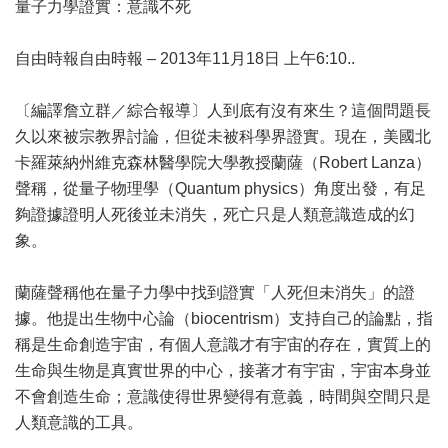
量子力學證實：意識不死
自由時報自由時報 – 2013年11月18日 上午6:10..
〔編譯詹立群／綜合報導〕人到底有沒有來生？這個問題長
久以來被宗教界討論，但從未被科學界證實。現在，美國北
卡羅萊納州維克森林醫學院大學教授蘭薩（Robert Lanza）
聲稱，從量子物理學（Quantum physics）角度出發，有足
夠證據證明人死後並未消失，死亡只是人類意識造成的幻
象。
蘭薩聲稱他在量子力學中找到證實「人死但未消失」的證
據。他提出生物中心論（biocentrism）支持自己的論點，指
稱是生命創造宇宙，有個人意識才有宇宙的存在，實質上的
生命與生物是真實世界的中心，接著才有宇宙，宇宙本身並
不會創造生命；意識使得世界變得有意義，時間與空間只是
人類意識的工具。