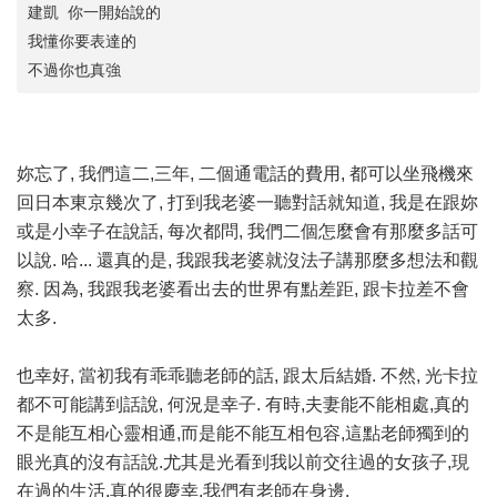
建凱 你一開始說的
我懂你要表達的
不過你也真強
妳忘了, 我們這二,三年, 二個通電話的費用, 都可以坐飛機來
回日本東京幾次了, 打到我老婆一聽對話就知道, 我是在跟妳
或是小幸子在說話, 每次都問, 我們二個怎麼會有那麼多話可
以說. 哈... 還真的是, 我跟我老婆就沒法子講那麼多想法和觀
察. 因為, 我跟我老婆看出去的世界有點差距, 跟卡拉差不會
太多.
也幸好, 當初我有乖乖聽老師的話, 跟太后結婚. 不然, 光卡拉
都不可能講到話說, 何況是幸子. 有時,夫妻能不能相處,真的
不是能互相心靈相通,而是能不能互相包容,這點老師獨到的
眼光真的沒有話說.尤其是光看到我以前交往過的女孩子,現
在過的生活,真的很慶幸,我們有老師在身邊.