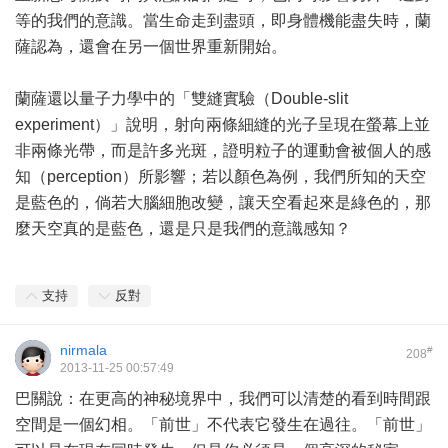
等的我們的意識。當生命走到盡頭，即身體機能盡失時，蘭
薩認為，還會在另一個世界重新開始。
蘭薩還以量子力學中的「雙縫實驗（Double-slit
experiment）」說明，射向兩條細縫的光子呈現在螢幕上並
非兩條光帶，而是許多光斑，證明粒子的運動會被個人的感
知（perception）所影響；若以顏色為例，我們所知的天空
是藍色的，倘若大腦細胞改變，讓天空看起來是綠色的，那
麼天空真的是藍色，還是只是我們的意識感知？
支持
反對
nirmala
#
208
2013-11-25 00:57:49
巴關說：在更高的神秘境界中，我們可以清楚的看到時間跟
空間是一個幻相。「前世」不代表它發生在過往。「前世」