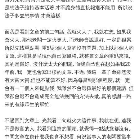
是想法子維持基本活著,才不讓身體直接報癈不能用. 所以沒
法子多去想事情,才會這樣.
而我是看到文章的前二句話, 我就火大了, 我就在想, 如果我
會火大, 那他老闆一定火更大. 而老師會說還好, 一定是很累,
所以先找重點看, 重點那個人寫的沒有問題, 加上以那個人的
文筆, 這樣算是呈現他自己寫風格, 就整篇文章的重點來說,
真的是還好, 沒什麼太大的問題. 而我自己也在想如果我20
年前, 我一定也會寫出樣的文章. 不過, 我這一輩子命雖然沒
有大富大貴,但也不能算不好, 因為每當到那個程度, 就一定
會有一二個人來提點我, 我雖然不會選擇最好的那個建議, 但
我卻會選不會造成完全無法挽回的方法去做, 真的感謝一路
來的有緣眾生的幫忙.
不過回到文章上, 光我看二句就火大這件事, 我就在想, 連我
不是做官的人, 我看到這篇的開頭, 就覺得一點誠意都沒有,
中間文章在寫什麼我也會不想看. 何況當事人的老闆要當事