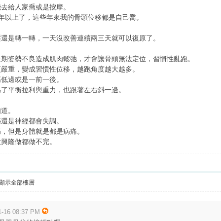
錢去給人家喬或是按摩。
年以上了，這些年來我的骨頭位移都是自己喬。
壓還是轉一轉，一天沒改善連續兩三天就可以復原了。
長期姿勢不良造成肌肉鬆弛，才會讓骨頭無法定位，習慣性亂跑。
更嚴重，變成習慣性位移，越跑角度越大越多。
高低邊或是一前一後。
為了平衡拉利與重力，也跟著左右斜一邊。
知道。
泌還是神經都會失調。
病，但是身體就是都是病痛。
意興隆做都做不完。
顯示全部樓層
16 08:37 PM