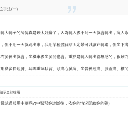
手法(一)
人轉大轉子的師傅真是錢太好賺了，因為轉入後不到一天就會轉出，病人
了，但不用一天就跑出來，我用某種髖關結固定帶可以讓它轉進，但坐下
車右腿伸出就會，坐機車後坐腿開也會。重點是轉入轉出都無感的，很難
那麼多長短腳、耳鳴重聽馱背、頭痛心臟病、坐骨神經痛、膝蓋痛、椎間盤突出
顯示全部樓層
嘗試過服用中藥嗎?(中醫幫妳診斷後，依妳的情況開給妳的藥)