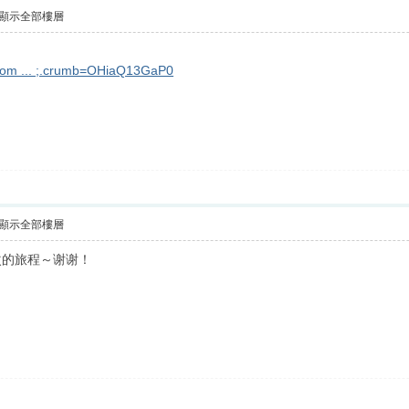
顯示全部樓層
.com ... ;.crumb=OHiaQ13GaP0
顯示全部樓層
次的旅程～谢谢！