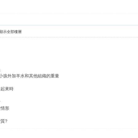
顯示全部樓層
服
小孩外加羊水和其他組織的重量
站起來時
音
種情形
質?