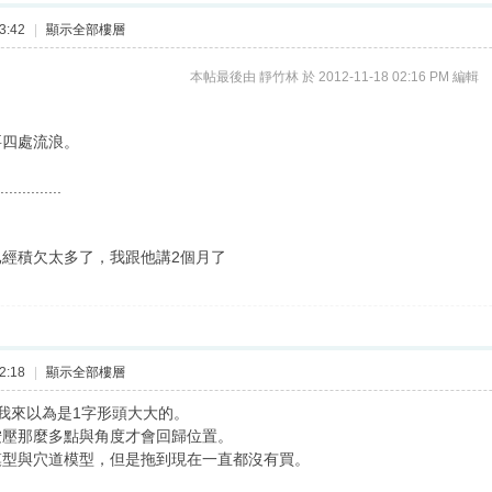
3:42
|
顯示全部樓層
本帖最後由 靜竹林 於 2012-11-18 02:16 PM 編輯
要四處流浪。
........
經積欠太多了，我跟他講2個月了
2:18
|
顯示全部樓層
我來以為是1字形頭大大的。
按壓那麼多點與角度才會回歸位置。
模型與穴道模型，但是拖到現在一直都沒有買。