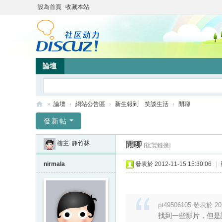
設為首頁
收藏本站
論壇
»
論壇
›
網站公告區
›
新生報到 笑談生活
›
閒聊
靜
發新帖
竹
樓主:
靜竹林
閒聊
[複製鏈接]
林
心
nirmala
發表於 2012-11-15 15:30:06
|
靈
網
站
pt49506105 發表於 201
找到一些影片，但是誰能