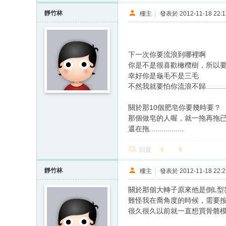
靜竹林
樓主
|
發表於 2012-11-18 22:1
下一次你要流浪到哪裡啊
你是不是很喜歡橄欖樹，所以
幸好你是龜毛不是三毛
不然我就要怕你流浪不歸................
關於那10個肥皂你要幾時要？
那個做皂的人喔，就一拖再拖已
還在拖.................
回覆
靜竹林
樓主
|
發表於 2012-11-18 22:2
關於那個大轉子原來他是倒L型
難怪我在喬角度的時候，需要
很久很久以前就一直想買骨骼