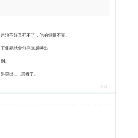
永遠治不好又死不了，他的錢賺不完。
蹲下側躺就會無痛無感轉出
判別。
......患者了。
舉報