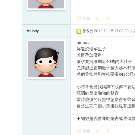
回覆
Melody
發表於 2012-11-15 17:08:23
|
nirmala
妳還沒懷孕生子
若懷孕怎麼辦?
懷孕要挺維期近40週的大肚子
尤其越近產期肚子越大越不舒
整個骨盆腔和脊椎要撐約3公斤
小時常會聽我媽蹲下或蹲下要
髖關結發出啪啪的聲音
當時傻傻的只覺得怎麼會有聲
自己生完二個小孩後我也有這
不知妳是否曾運動傷害或遺傳體
回覆