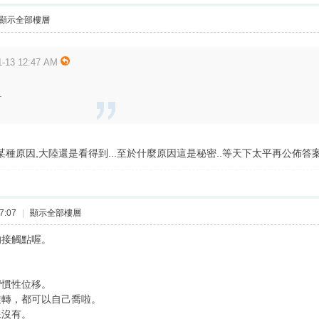
顯示全部樓層
13 12:47 AM
.
為某種原因,大陸還是看得到...至於什麼原因這是秘密..等天下太平再公佈答案
7:07
|
顯示全部樓層
的接觸點喔。
習慣性位移。
旋轉，都可以自己喬啦。
像沒有。