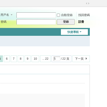
切
換
用戶名
自動登錄
找回密碼
到
寬
密碼
註冊
登錄
版
快捷導航
5
6
7
8
9
10
... 22
/ 22 頁
下一頁