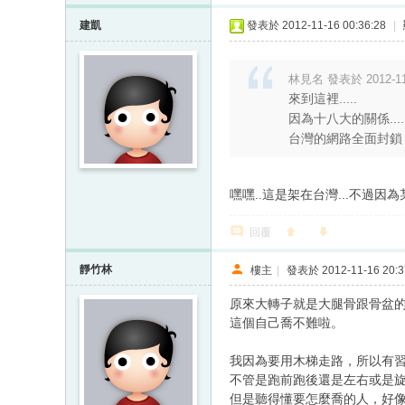
建凱
發表於 2012-11-16 00:36:28
|
林見名 發表於 2012-11-
來到這裡.....
因為十八大的關係....
台灣的網路全面封鎖
嘿嘿..這是架在台灣...不過因
回覆
靜竹林
樓主
|
發表於 2012-11-16 20:3
原來大轉子就是大腿骨跟骨盆
這個自己喬不難啦。
我因為要用木梯走路，所以有
不管是跑前跑後還是左右或是
但是聽得懂要怎麼喬的人，好