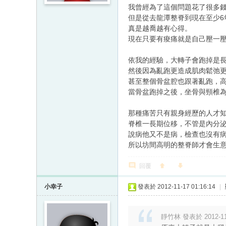
我曾經為了這個問題花了很多
但是從去龍潭整脊到現在至少6
真是越喬越有心得。
現在只要有痠痛就是自己壓一
依我的經驗，大轉子會跑掉是
然後因為亂跑更造成肌肉鬆弛
甚至整個骨盆腔也跟著亂跑，
當骨盆跑掉之後，坐骨與頸椎
那種痛苦只有親身經歷的人才
脊椎一長期位移，不管是內分
說病他又不是病，檢查也沒有
所以坊間高明的整脊師才會生
回覆
小幸子
發表於 2012-11-17 01:16:14
|
靜竹林 發表於 2012-11-