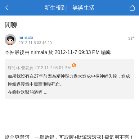
新生報到 笑談生活
閒聊
nirmala
#
31
2012-11-8 03:45:20
本帖最後由 nirmala 於 2012-11-7 09:33 PM 編輯
靜竹林 發表於 2012-11-7 03:01 PM
如果我沒有在27年前因為精神壓力過大造成中樞神經失控，造成
換氣過渡氧中毒而瀕臨死亡。
在癱軟送醫的過程 ...
燒金更讚阿，一舉數得，可取暖+財源滾滾來! 福氣用不完！