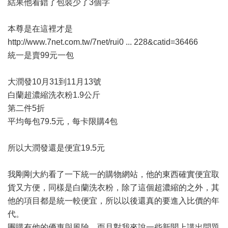
結果他看錯了包裝少了3個字
本尊是在這裡才是
http://www.7net.com.tw/7net/rui0 ... 228&catid=36466
統一是賣99元一包
大潤發10月31到11月13號
白蘭超濃縮洗衣粉1.9公斤
第二件5折
平均每包79.5元，每卡限購4包
所以大潤發還是便宜19.5元
我剛剛大約看了一下統一的購物網站，他的東西確實便宜取
貨又方便，同樣是白蘭洗衣粉，除了這個超濃縮的之外，其
他的項目都是統一較便宜，所以以後還真的要進入比價的年
代。
團購有他的優惠與風險，而且對我來說一些新聞上講出問題