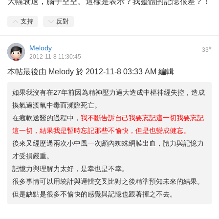
大幅衰退，腦子空空。這樣是表示？我靈體的記憶很差？！
支持
反對
Melody
#
33
2012-11-8 11:30:45
本帖最後由 Melody 於 2012-11-8 03:33 AM 編輯
如果我沒有在27年前因為精神壓力過大造成中樞神經失控，造成
換氣過渡氧中毒而瀕臨死亡。
在癱軟送醫的過程中，
我不斷告訴自己我要忘記這一切我要忘記
這一切，結果我是暫時忘記那些不愉快，但是也變成健忘。
後來又經歷過兩次小中風一次顱內蜘蛛網膜出血，體力與記憶力
才受損嚴重。
記憶力與理解力太好，是幸也是不幸。
很多事情可以用統計與邏輯交叉比對之後精準預知未來的結果。
但是缺點是很多不愉快的感覺與記憶也跟著揮之不去。