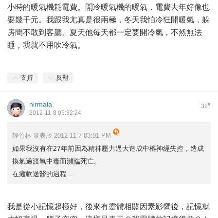
小時的暖氣機耗電費。開冷暖氣機的暖氣，電費去年好像也
要幾千元。我跟我尢真是很兩極，冬天我怕冷狂開暖氣，躲
房間不敢到客廳。夏天他每天都一定要開冷氣，不然無法
睡，我就不用吹冷氣。
支持
反對
nirmala
#
32
2012-11-8 05:32:24
靜竹林 發表於 2012-11-7 03:01 PM
如果我沒有在27年前因為精神壓力過大造成中樞神經失控，造成
換氣過渡氧中毒而瀕臨死亡。
在癱軟送醫的過程 ...
我是從小記憶超極好，後來有靈體相關因素影響後，記憶就