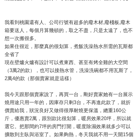
我看到桃園還有人、公司行號有超多的廢木材,廢棧板,廢木
箱要送人，每個月算幾頓的，取之不盡，只是太遠了，也不
想一次搬很多。
如果住很近，那麼真的很划算，煮飯洗澡熱水所需的瓦斯都
全省了
現在壁爐火爐有設計可以煮東西、甚至有烤全雞的大空間
（3萬2的款），也可以接熱水管，洗澡洗碗都不用瓦斯了，
2萬4的款（那個賣家就是這樣）
我今天跟那個賣家說了，再買一台，剛好賣家她有一台展示
燒用途只用一年的，因庫存只剩3台，不再進此款了，就折
價賣給我，狀況良好又做得很厚耐燒更保溫，總重160公
斤，優惠賣2萬，跟別款比很划算，暖房效果20坪，所以就
選它。把那間約7坪的房門打開，暖度除濕效果就多少可以
擴散到主臥與浴室了。如果夠熱，冬天我就不用一天開15個