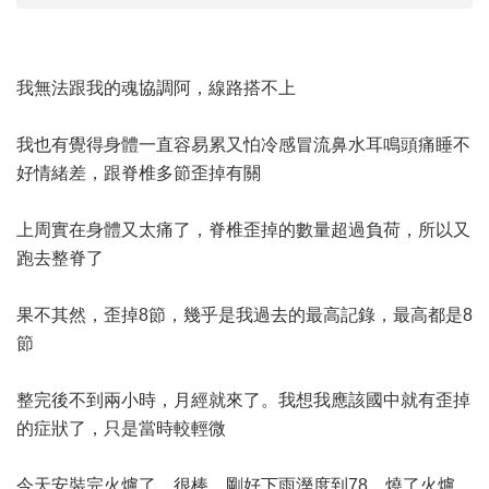
我無法跟我的魂協調阿，線路搭不上
我也有覺得身體一直容易累又怕冷感冒流鼻水耳鳴頭痛睡不
好情緒差，跟脊椎多節歪掉有關
上周實在身體又太痛了，脊椎歪掉的數量超過負荷，所以又
跑去整脊了
果不其然，歪掉8節，幾乎是我過去的最高記錄，最高都是8
節
整完後不到兩小時，月經就來了。我想我應該國中就有歪掉
的症狀了，只是當時較輕微
今天安裝完火爐了，很棒，剛好下雨溼度到78，燒了火爐