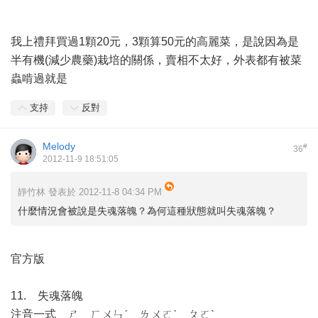
我上禮拜買過1顆20元，3顆算50元的高麗菜，是說因為是
半有機(減少農藥)栽培的關係，賣相不太好，外表都有被菜
蟲啃過就是
支持
反對
Melody
#
36
2012-11-9 18:51:05
靜竹林 發表於 2012-11-8 04:34 PM
什麼情況會被說是失魂落魄？為何這種狀態就叫失魂落魄？
官方版
11. 失魂落魄
注音一式 ㄕ ㄏㄨㄣˊ ㄌㄨㄛˋ ㄆㄛˋ