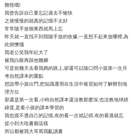
難怪哦!
我曾告訴自己要忘記過去不愉快
之後慢慢的就真的記憶不太好
常常隨手放個東西就馬上忘
昨天就一直找不到我隨手放的收據,一直想不起來放哪裡,為
此很懊惱
我老公笑我年紀大了
被我白眼再踩他幾腳
可是前幾天去看我媽的路上,卻還可以隨口問小孩第一次月
考自然課本的重點
想說帶小孩出門,把知識運用在生活中複習如何了解辦別地
理方位
那還是第一次看,小時自然課本還沒教那麼深,也沒教地球經
緯度,是看小孩的課本學習的
我也摸不透自己的記憶,有的看一次就記得,有的看過就忘
從小到大唸書都這樣
所以都被我大哥罵我亂讀書