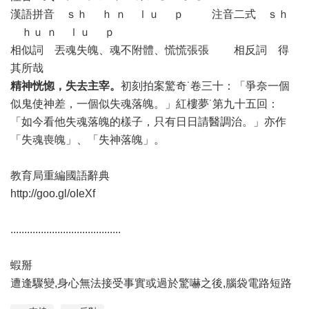
漢語拼音 ｓｈ ｈ ｎ ｌｕ ｐ 注音二式 ｓｈ
ｈｕ ｎ ｌｕ ｐ
相似詞 丟魂失魄、魂不附體、慌慌張張 相反詞 得
其所哉
精神恍惚，失去主宰。
初刻拍案驚奇˙卷三十：「爭奈一個
似鬼使神差，一個似失魂落魄。」紅樓夢˙第九十五回：
「如今看他失魂落魄的樣子，只有日日請醫調治。」亦作
「失魂喪魄」、「失神落魄」。
教育局重編國語辭典
http://goo.gl/oIeXf
........................................
蝦掰
遭逢驟變,身心無法接受事實或過於驚嚇之後,腦袋電路短路