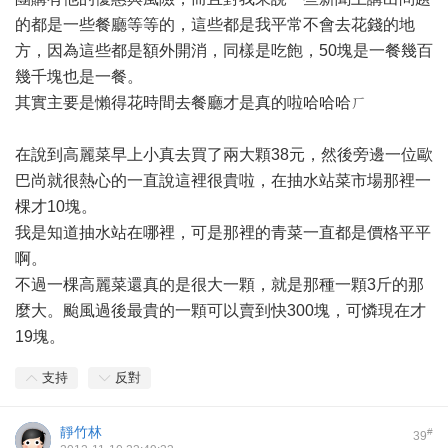
的都是一些餐廳等等的，這些都是我平常不會去花錢的地
方，因為這些都是額外開消，同樣是吃飽，50塊是一餐幾百
幾千塊也是一餐。
其實主要是懶得花時間去餐廳才是真的啦哈哈哈ㄏ
在說到高麗菜早上小真去買了兩大顆38元，然後旁邊一位歐
巴尚就很熱心的一直說這裡很貴啦，在抽水站菜市場那裡一
棵才10塊。
我是知道抽水站在哪裡，可是那裡的青菜一直都是價格平平
啊。
不過一棵高麗菜還真的是很大一顆，就是那種一顆3斤的那
麼大。颱風過後最貴的一顆可以賣到快300塊，可憐現在才
19塊。
支持
反對
靜竹林
#
39