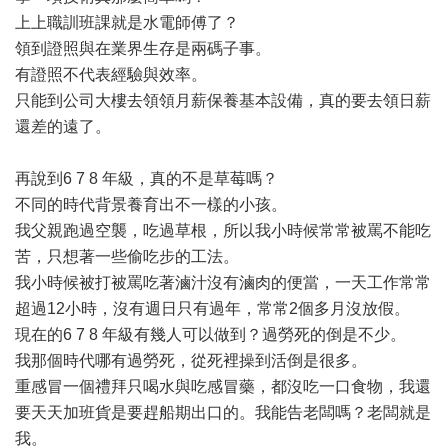
上上職訓班課就是水電師傅了？
領到證照與在業界生存是兩碼子事。
有證照不代表經驗與效率。
只能到公司大樓去領領月薪保養基本設備，真的要去領日薪
還差的遠了。
再說到6 7 8 年級，真的不是草莓嗎？
不同的時代背景養育出不一樣的小孩。
我父親跑過空襲，吃過草根，所以我小時候常常被罵不能吃
苦，只想著一些偷吃步的工法。
我小時候被打被罵吃著滷汁沒有滷肉的便當，一天工作常常
超過12小時，沒有週日只有過年，常常2個多月沒放假。
現在的6 7 8 年級有幾人可以做到？過勞死的倒是不少。
我那個時代哪有過勞死，從死裡操到活倒是很多。
重感冒一個禮拜只喝水與吃感冒藥，都沒吃一口食物，我還
要天天加班貨是要趕船期出口的。我能告老闆嗎？老闆就是
我。