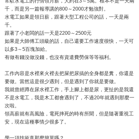
常駐水電工的行情領月薪，大約在3～5萬。根本不是一天兩
千，而是另一篇報導講的800～2000才勉強對。
水電工如果是領日薪，跟著大型工程公司的話，一天是兩
千。
跟著了小老闆的話一天是2200～2500元
如果是大師傅工頭級的話，自己還要工作速度很快，一天可
以多3～5百塊加給。
有做有錢沒做沒錢，也沒有資遣費勞保等等福利。
工作內容是水裡來火裡去把屎把尿搞的全身都是糞，你還是
要做。當然這是很少遇到，但是遇到了你就是要做。
我就曾經蹲在尿水裡工作，手上腳上都是尿，更扯的是我還
不是水電工，我是木工都會遇到了，不過20年就遇到那麼一
次啦。
領高薪就有高風險，電死摔死的時有所聞，但是隨著重視工
安，現在這種事情少很多了。
學一項技術真那麼簡單嗎？