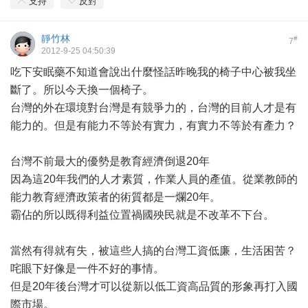
支持
反對
靜竹林
#
7
2012-9-25 04:50:39
吃下安眠藥不知道會說出什麼怪話昨晚我的椅子中心被我坐
斷了。所以今天換一個椅子。
台灣的外在環境對台灣是有競爭力的，台灣的目前人才是有
能力的。但是有能力不等於有實力，有實力不等於有產力？
台灣不前最大的優勢是教育經濟倒退20年
因為這20年我們的人才素質，作業人員的產值。從業教師的
能力教育經濟政策者的術質都是一爛20年。
霸佔的所以既得利益位置禍國殃民就是不改革不下台。
當然有得就有失，被這些人搞的台灣工資低廉，生活困苦？
咤眼下好像是一件不好的事情。
但是20年後台灣才可以從新以低工資高品質的形象再打入國
際市場。