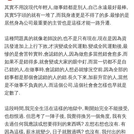
其實不用說現代年輕人,做事錯都是別人,自己永遠最好最棒,
其實5字頭的就有一堆了,而我身邊更是不得了的多.最慘的是
居然身為公司最重要的主管也是這樣才能一路升遷.
這種問題真的就像老師說的,也不是只有現在,現在是因為資
訊發達加上上行下效,才演變成全民運動.變成全民運動後,最
慘的是會苦幹實幹,會認錯的人,因為做愈多當然錯會愈多,而
如果不是錯得多,就會變成大家的眼中釘,而當一切都不是自
己錯的人,在做事時,會認錯的人想必就慘況空前,因為全部的
錯事都是那個會認錯的人的錯.長久下來,加薪升官的人,當然
是不做事不負責的人.而這個公司,這個社會會怎樣也早就是
定數了.
這段時間,我完全生活在這樣的地獄中, 剛開始完全不能接受,
也怨恨過. 但思考了一陣子後, 我覺得換另一個角度, 我有失
去過任何我應該或想要得到的東西嗎? 左想右想也沒有. 有
因為這樣, 薪水就變少, 日子就難過嗎? 也沒有. 我付出的和