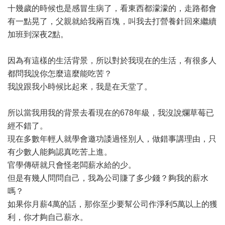
十幾歲的時候也是感冒生病了，看東西都濛濛的，走路都會
有一點晃了，父親就給我兩百塊，叫我去打營養針回來繼續
加班到深夜2點。
因為有這樣的生活背景，所以對於我現在的生活，有很多人
都問我說你怎麼這麼能吃苦？
我說跟我小時候比起來，我是在天堂了。
所以當我用我的背景去看現在的678年級，我沒說爛草莓已
經不錯了。
現在多數年輕人就學會邀功諉過怪別人，做錯事講理由，只
有少數人能夠認真吃苦上進。
官學傳研就只會怪老闆薪水給的少。
但是有幾人問問自己，我為公司賺了多少錢？夠我的薪水
嗎？
如果你月薪4萬的話，那你至少要幫公司作淨利5萬以上的獲
利，你才夠自己薪水。