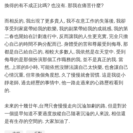
換得的有不成正比嗎? 也沒有. 那我在痛苦什麼?
而相反的, 我出現了更多貴人, 我不在意工作的失落後, 我卻
享受到家庭帶給我的歡樂, 我的副業帶給我的成就感, 我的第
二春也開始在計劃進行中, 反而讓我的人生更充實, 完全只擔
心自己的時間不夠分配而已. 身體受的苦和尊嚴受到侮辱, 那
都是自己給自己的, 相較大多數人, 我依然是在天堂中. 受到
侮辱的是那個扮演那個工作職務的我, 並不是真正的我. 當
然, 上班的8小時, 可能依然沒辦法讓自己太快樂, 也會讓自己
心情沉重, 但常換個角度想, 久了慢慢就會習慣. 這是我從小
靜老師, 過去經歷的事情中, 他一路走過來的心路歷程看到
的.
未來的十幾廿年,台灣只會慢慢走向沉淪加劇的路, 但是對於
一個提早知道不要過度放縱自己隨著沉淪的人來說, 相信還
是有生存的空間的. 大家加油了.