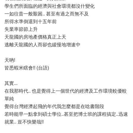
學生們所面臨的經濟與社會環境都沒什變化
一如往昔一般艱困.. 甚至有過之而無不及
所得水準倒退到十五年前
失業率節節上升
天龍國的房地產價格真正上天
逃離天龍國的人而卻也緩慢地增速中
天吶!
皆悉蝦米瞎會!! (台語)
其實...
在我那時代.. 也是覺得上一個世代的經濟及工作環境較優較
單純
覺得台灣經濟起飛的年代我怎麼都是在唸書階段
若時能早一點拿到碩士學位..甚至把博士班的課程搞定..迅速
就業.. 豈不快樂哉!!