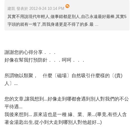
建凱 發表於 2012-9-24 10:14 PM
其實不用說現代年輕人,做事錯都是別人,自己永遠最好最棒,其實5
字頭的就有一堆了,而我身邊更是不得了的多.最 ...
謝謝您的心得分享．．．
好像在幫我打預防針．．．呵呵．．．
所謂物以類聚， 什麼〔磁場〕自然吸引什麼樣的〔(貴)
人〕...
您的文章,讓我想到...好像走到哪都會遇到別人對我們的不公
平待遇...
我後來想到... 原來這也是一種 緣、業、果...(畢竟,有些人含
著金湯匙出生,從小到大走到哪別人對他超好...)