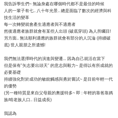
我告訴學生們~ 無論身處在哪個時代都不是最佳的時候
人的一輩子有七.. 八十年光景.. 總是面臨了數次的經濟與科
技生活的變革
每一次轉變就會產生適應者與不適應者
然後適應者族群就會有某些人出頭 (破底穿頭) 為人所矚目!
另方面.. 無法順利適應的族群就會有部分的人沉淪 (持續破
底) 世人親朋之所遺憾!
我們無法選擇時代的演進與變遷... 因為自己就活在當下
但是保有"矢志要出頭天" 的意志與毅力~ 是得以有所成就的
必要基礎
持續強化對於成功的敏銳觸感與勇於嘗試~ 是目前年輕一代
的優勢
(另一種特質是來自父母親的奧援特多~ 即 : 年輕的靠爸靠媽
族/啃老族人口.. 日益成長)
我認為