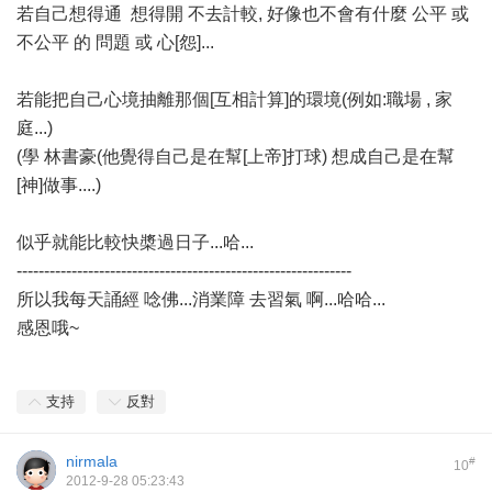
若自己想得通 想得開 不去計較, 好像也不會有什麼 公平 或
不公平 的 問題 或 心[怨]...
若能把自己心境抽離那個[互相計算]的環境(例如:職場 , 家
庭...)
(學 林書豪(他覺得自己是在幫[上帝]打球) 想成自己是在幫
[神]做事....)
似乎就能比較快槳過日子...哈...
-------------------------------------------------------------
所以我每天誦經 唸佛...消業障 去習氣 啊...哈哈...
感恩哦~
支持
反對
nirmala
#
10
2012-9-28 05:23:43