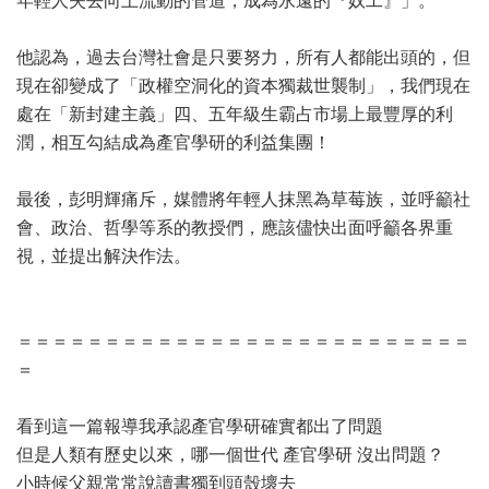
年輕人失去向上流動的管道，成為永遠的『奴工』」。
他認為，過去台灣社會是只要努力，所有人都能出頭的，但
現在卻變成了「政權空洞化的資本獨裁世襲制」，我們現在
處在「新封建主義」四、五年級生霸占市場上最豐厚的利
潤，相互勾結成為產官學研的利益集團！
最後，彭明輝痛斥，媒體將年輕人抹黑為草莓族，並呼籲社
會、政治、哲學等系的教授們，應該儘快出面呼籲各界重
視，並提出解決作法。
＝＝＝＝＝＝＝＝＝＝＝＝＝＝＝＝＝＝＝＝＝＝＝＝＝＝
＝
看到這一篇報導我承認產官學研確實都出了問題
但是人類有歷史以來，哪一個世代 產官學研 沒出問題？
小時候父親常常說讀書獨到頭殼壞去