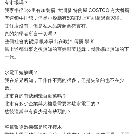
有市場嗎？
我家半徑1公里有加樂福 大潤發 特例屋 COSTCO 有大餐廳
有連鎖牛排館，但是小餐廳有50家以上可能超過百家啦。
甘仔店沒有，但是私人品牌超商確實有。
真的如學者所言一切嗎？
整個社會的禍源 根本事出在政治 傳播 學者
當上述都出事之後無知的百姓跟著起舞，就教導出無知的下
一代。
水電工短缺嗎？
我在業界所知，工作作不完的很多，但是失業的也不在少
數。
北市真的有缺到幾百近萬嗎？
北市有多少企業與大樓是需要常駐水電工的？
然後這當中有多少是有缺額的？
整篇報導數據都是移花接木