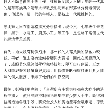
輕人不願意做黑手等工作，種種角度讓人不解：年輕一代真
的是草莓族嗎？清華大學教授彭明輝在部落格分析這個現
象，他認為，這一代的年輕人，是被上一代犧牲掉的。
彭明輝近日在部落格撰文分析指出，現今六、七年級生未選
擇「黑手、水電工、廚房小工」等工作，是忽略了兩個世代
的經濟背景差異。
首先，過去沒有房價泡沫，那一代的人需負擔的儲蓄力較
低。再者，過去沒有連鎖餐廳與大賣場，因此在餐廳蹲久
了，或跟著水電師傅學得完整技能，即可自行創業。反之，
大財團經營連鎖餐廳與賣場，用低價策略強壓精細且具人情
味的個人服務，限縮了他們的生存空間。
最後，彭明輝更痛陳：「台灣所有產業規模都在大吃小的過
程中擴大，使利潤與控制權迅速集中在少數人手中。既得利
益者透過各種手段，將資金投入如房地產等金融市場，導致