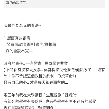
真的會說不完....
我贊同見名兄的看法~
" 層面真的很廣.....
勞資面/教育面/社會面/思想面
真的會說不完.... "
政府的責任.. 一言難盡.. 幾成歷史共業
( 不管你有沒有去投票.. 你都得接受他勝選/他執政了.... 還有
除非你不承認這個政權的約制.. 你想革命! )
只有自己的心.. 才是每天都在面對的...
兩三年前我在大學講授 " 生涯規劃 " 課程時..
有部分的學生有失落感.. 也有些學生有生不逢時的感覺
現在開講的課程是 " 勞資關係 "