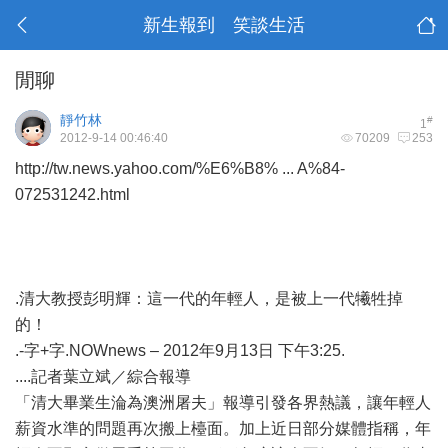
新生報到 笑談生活
閒聊
靜竹林
#
1
2012-9-14 00:46:40
70209
253
http://tw.news.yahoo.com/%E6%B8% ... A%84-
072531242.html
.清大教授彭明輝：這一代的年輕人，是被上一代犧牲掉
的！
.-字+字.NOWnews – 2012年9月13日 下午3:25.
....記者葉立斌／綜合報導
「清大畢業生淪為澳洲屠夫」報導引發各界熱議，讓年輕人
薪資水準的問題再次搬上檯面。加上近日部分媒體指稱，年