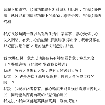
頭腦不知道神。頭腦功能是分析計算批判比較，自我頭腦去
看，就只能看到這些功能下的產物，導致受苦。自我頭腦的
幻相
我好長段時間一直以為遇到生活中 某些事，讓心受傷，心
沈入關閉。有天，心的能量..膨脹膨脹 浮出來，我看見藏在
那裡面的是什麼？ 是好強烈好強烈的 那個。
我 大哭狂哭，我尢以他那個特有神情看著我：妳又怎麼
了？哭成這樣 （他很幹 覺得我發神經）
我説：哭有太喜悅到大哭，也有太難過到大哭！
我尢：阿 妳是怎樣？高興就高興，哪有人會哭成這樣的
啦！？
我説：我現在兩者都有。被心輪流出能量強烈震撼喜悅到大
哭，同時也為深處自我幻相悲傷的痛哭
我尢説：我向來都是高興就高興，沒有哭過！