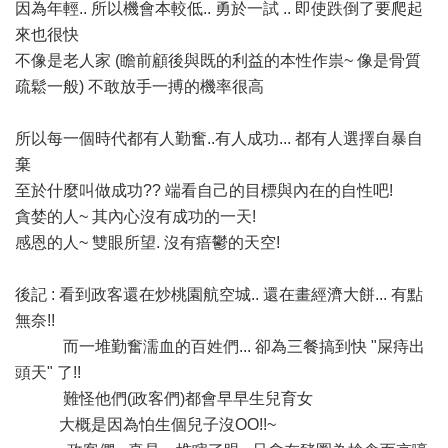
因為年輕.. 所以機會本較低.. 勇於一試 .. 即使跌倒了要爬起
來也很快
不像是老人家 (瞻前顧後與既的利益的本性作祟~ 像是骨質
疏鬆一般) 不敢放手一搏的機率很高
所以每一個時代都有人勤奮..有人成功... 都有人選擇自暴自
棄
至於什麼叫做成功?? 端看自己的目標與內在的自性吧!
貪婪的人~ 其內心沒有成功的一天!
感恩的人~ 雙眼所望. 沒有瘖鬱的天空!
後記 : 看到政客還在炒桃園航空城.. 還在畫經濟大餅... 有點
無奈!!
而一堆勤奮濡血的百姓們... 卻為三餐搞到快 "屎痔出
頭天" 了!!
難怪他們(政客們)都會早早生兒育女
大概是因為怕生個兒子沒OO!!~