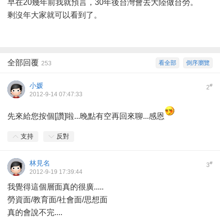
早在20幾年前我就預言，30年後台灣會去大陸做台勞。
剩沒年大家就可以看到了。
全部回覆
看全部
倒序瀏覽
253
小媛
#
2
2012-9-14 07:47:33
先來給您按個[讚]啦...晚點有空再回來聊...感恩
支持
反對
林見名
#
3
2012-9-19 17:39:44
我覺得這個層面真的很廣.....
勞資面/教育面/社會面/思想面
真的會說不完....