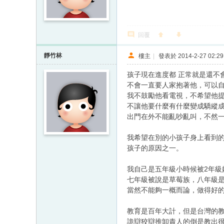
回覆
靜竹林
樓主
|
發表於 2014-2-27 02:29
孩子現在進度都 正常就是還不
不會一直要人家抱著他，可以
我不鼓勵他看電視，不希望他
不讓他要什麼有什麼變成驕縱
出門在外不能亂吵亂叫，不然
我希望在別的小孩子身上看到的
孩子的原因之一。
我自己是五年級小時候被2年
七年級被說是草莓族，八年級是
當然不能夠一概而論，做得好
教育是百年大計，但是台灣的
詭辯狡辯推卸責人的倒是教出