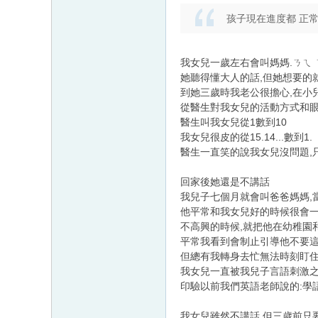
孩子現在進度都 正
我女兒一歲左右會叫媽媽.ㄋㄟ 
她聽得懂大人的話,但她想要的
到她三歲時我老公很擔心,在小
從醫生對我女兒的活動方式和眼神
醫生叫我女兒從1數到10
我女兒很皮的從15.14...數到1.
醫生一直笑的說我女兒沒問題,
回家後她還是不講話
我兒子七個月就會叫爸爸媽媽,
他平常和我女兒好的時候很會
不高興的時候,就把他在幼稚園
平常我看到會制止引導他不要
但總有我轉身去忙無法時刻盯
我女兒一直被我兒子言語刺激之
印驗以前我們英語老師說的:學
我女兒雖然不講話,但三歲前只