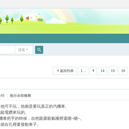
搜索
搜
索
返回列表
1 ...
14
15
16
:45
|
顯示全部樓層
車他可不玩，他都是要玩真正的汽機車。
鐵鎚電鑽來玩的。
機車把手的時候，自然眼露殺氣嘴裡還嗯~嗯~。
匙插在孔裡要發動車子。