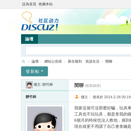
設為首頁
收藏本站
論壇
»
論壇
›
網站公告區
›
新生報到 笑談生活
›
閒聊
靜
發新帖
竹
樓主:
靜竹林
閒聊
[複製鏈接]
林
心
靜竹林
樓主
|
發表於 2014-2-26 00:19
靈
我家這個可沒那麼好騙，玩具
網
工具也不玩玩具，都是拿我的
6個月的時候也沒人教他，握到
站
現在就更不用講了自己會拿鑰