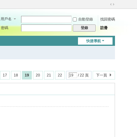
切
換
用戶名
自動登錄
找回密碼
到
寬
密碼
註冊
登錄
版
快捷導航
17
18
19
20
21
22
/ 22 頁
下一頁