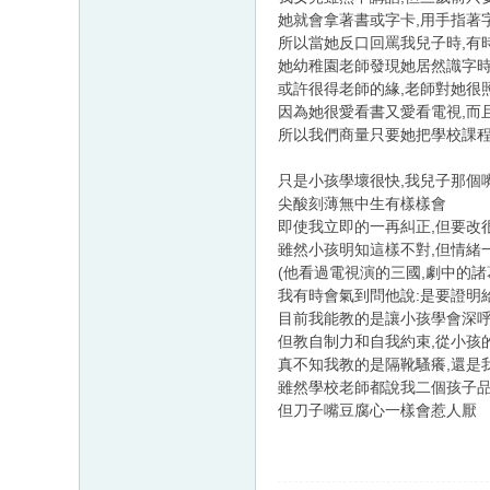
她就會拿著書或字卡,用手指著
所以當她反口回罵我兒子時,有
她幼稚園老師發現她居然識字時
或許很得老師的緣,老師對她很
因為她很愛看書又愛看電視,而
所以我們商量只要她把學校課程
只是小孩學壞很快,我兒子那個
尖酸刻薄無中生有樣樣會
即使我立即的一再糾正,但要改
雖然小孩明知這樣不對,但情緒
(他看過電視演的三國,劇中的諸
我有時會氣到問他說:是要證明
目前我能教的是讓小孩學會深
但教自制力和自我約束,從小孩
真不知我教的是隔靴騷癢,還是
雖然學校老師都說我二個孩子
但刀子嘴豆腐心一樣會惹人厭