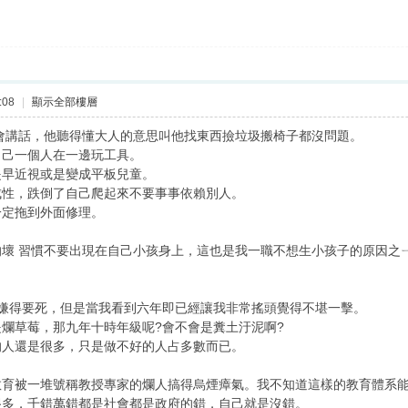
:08
|
顯示全部樓層
會講話，他聽得懂大人的意思叫他找東西撿垃圾搬椅子都沒問題。
自己一個人在一邊玩工具。
提早近視或是變成平板兒童。
成性，跌倒了自己爬起來不要事事依賴別人。
一定拖到外面修理。
壞 習慣不要出現在自己小孩身上，這也是我一職不想生小孩子的原因之
級嫌得要死，但是當我看到六年即已經讓我非常搖頭覺得不堪一擊。
爛草莓，那九年十時年級呢?會不會是糞土汙泥啊?
的人還是很多，只是做不好的人占多數而已。
教育被一堆號稱教授專家的爛人搞得烏煙瘴氣。我不知道這樣的教育體系能
很多，千錯萬錯都是社會都是政府的錯，自己就是沒錯。