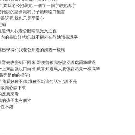
字,要我老公抱著她,一個字一個字教她認字
時她說的話會讓我兒子頓時啞口無言
很訝異,我也只是平常心
照顧
且遺傳到我老公眼睛散光又近視
內的書唸好就好,就不額外在教她讀書識字
嘴巴學得和我老公那邊的姻親一樣壞
很難去改變糾正回來,即便曾被我好說歹說處罰掌嘴過
一上來話就脫口而出,就算知道罵人要像諸葛亮一樣高竿
葛亮是他的標竿)
給我看好種不傳,壞種不斷這句話?他說不是
呼吸讓心靜下來
的反應來看
我的孩子太有個性
品性不錯