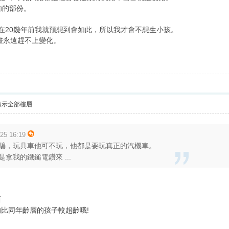
功的部份。
在20幾年前我就預想到會如此，所以我才會不想生小孩。
畫永遠趕不上變化。
。
顯示全部樓層
5 16:19
騙，玩具車他可不玩，他都是要玩真正的汽機車。
拿我的鐵鎚電鑽來 ...
西
比同年齡層的孩子較超齡哦!