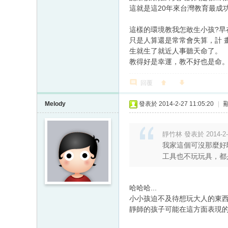
這就是這20年來台灣教育最成
這樣的環境教我怎敢生小孩?早
只是人算還是常常會失算，計 
生就生了就近人事聽天命了。
教得好是幸運，教不好也是命
回覆
Melody
發表於 2014-2-27 11:05:20
|
靜竹林 發表於 2014-2-2
我家這個可沒那麼好
工具也不玩玩具，都是
哈哈哈...
小小孩迫不及待想玩大人的東
靜師的孩子可能在這方面表現的