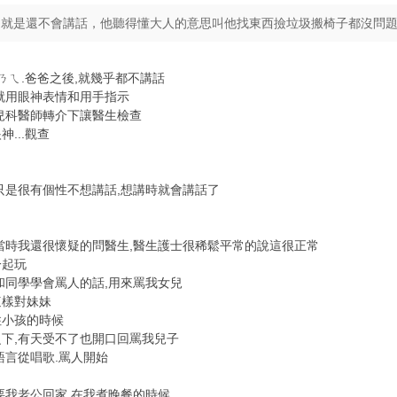
常就是還不會講話，他聽得懂大人的意思叫他找東西撿垃圾搬椅子都沒問
ㄋㄟ.爸爸之後,就幾乎都不講話
就用眼神表情和用手指示
兒科醫師轉介下讓醫生檢查
...觀查
只是很有個性不想講話,想講時就會講話了
當時我還很懷疑的問醫生,醫生護士很稀鬆平常的說這很正常
一起玩
和同學學會罵人的話,用來罵我女兒
這樣對妹妹
住小孩的時候
下,有天受不了也開口回罵我兒子
語言從唱歌.罵人開始
要我老公回家,在我煮晚餐的時候