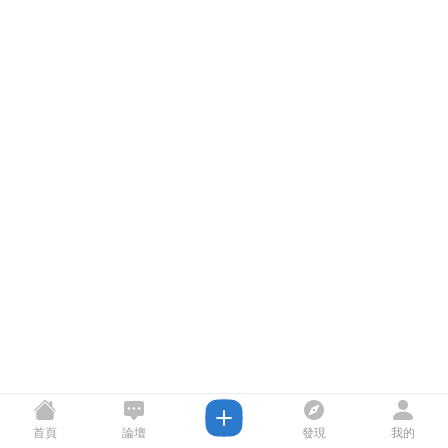
首頁
論壇
發現
我的