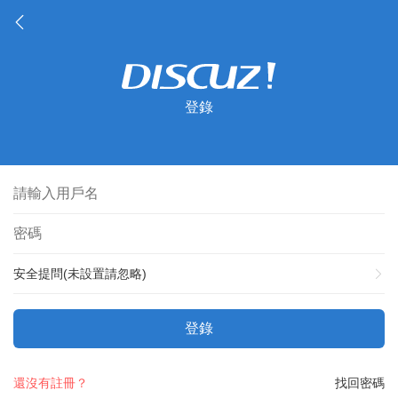
登錄
安全提問(未設置請忽略)
登錄
還沒有註冊？
找回密碼