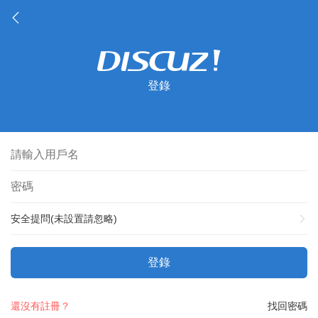
登錄
安全提問(未設置請忽略)
登錄
還沒有註冊？
找回密碼