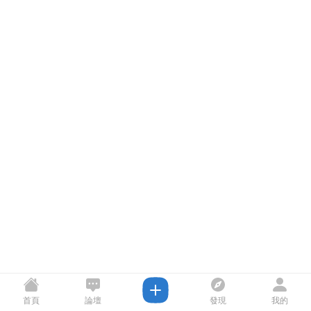
首頁
論壇
發現
我的