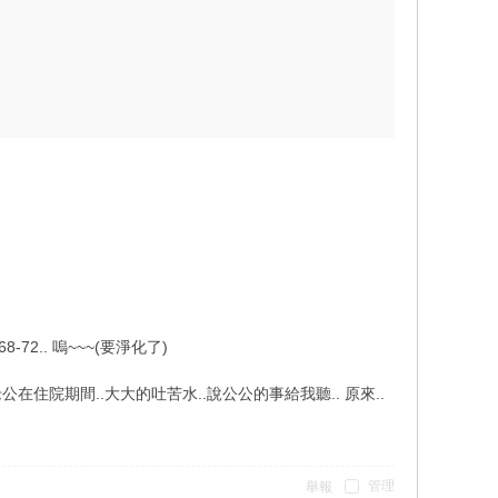
-72.. 嗚~~~(要淨化了)
我老公在住院期間..大大的吐苦水..說公公的事給我聽.. 原來..
管理
舉報