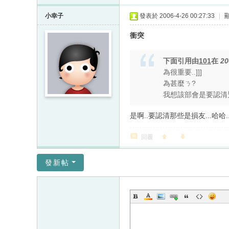
小幸子
發表於 2006-4-26 00:27:33
|
衝突
下面引用由
101
在
20
為很重要..]]]
為甚麼ㄋ?
我想該部會是要認清兇
是啊..要認清那些是損友...哈哈.
回覆
發新帖