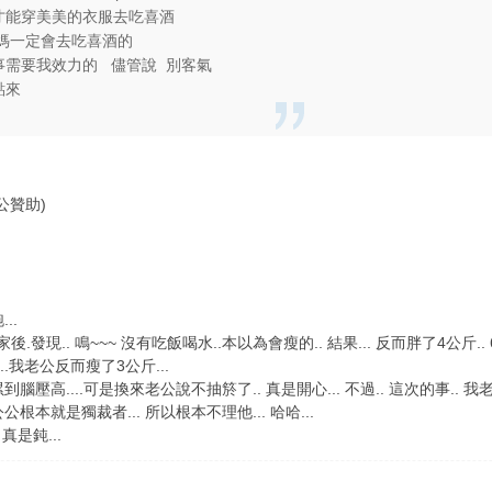
才能穿美美的衣服去吃喜酒
媽一定會去吃喜酒的
事需要我效力的 儘管說 別客氣
點來
公贊助)
..
後.發現.. 鳴~~~ 沒有吃飯喝水..本以為會瘦的.. 結果... 反而胖了4公斤.. 68
.我老公反而瘦了3公斤...
腦壓高....可是換來老公說不抽箊了.. 真是開心... 不過.. 這次的事.. 
根本就是獨裁者... 所以根本不理他... 哈哈...
真是鈍...