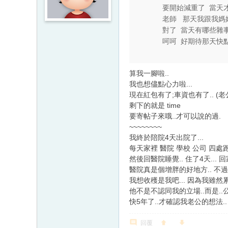
要開始減重了 當天
老師 那天我跟我媽
對了 當天有哪些雜
呵呵 好期待那天快
算我一腳啦..
我也想儘點心力啦...
現在紅包有了;車資也有了.. (老
剩下的就是 time
要寄帖子來哦..才可以說的過.
~~~~~~~~
我終於陪院4天出院了...
每天家裡 醫院 學校 公司 四處跑.
然後回醫院睡覺.. 住了4天... 回家
醫院真是個增胖的好地方.. 不過.
我想收穫是我吧... 因為我雖然累到
他不是不認同我的立場..而是..公公
快5年了..才確認我老公的想法.. 
回覆