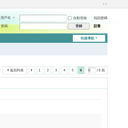
切
換
用戶名
自動登錄
找回密碼
到
寬
密碼
註冊
登錄
版
快捷導航
返回列表
1
2
3
4
5
6
/ 6 頁