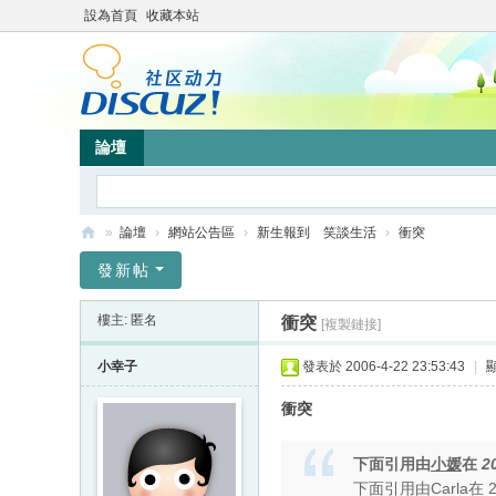
設為首頁
收藏本站
論壇
»
論壇
›
網站公告區
›
新生報到 笑談生活
›
衝突
靜
發新帖
竹
樓主: 匿名
衝突
[複製鏈接]
林
心
小幸子
發表於 2006-4-22 23:53:43
|
靈
衝突
網
站
下面引用由
小媛
在
2
下面引用由Carla在 2