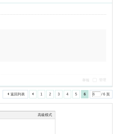
管理
舉報
返回列表
1
2
3
4
5
6
/ 6 頁
高級模式