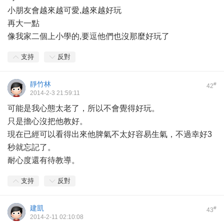
小朋友會越來越可愛,越來越好玩
再大一點
像我家二個上小學的,要逗他們也沒那麼好玩了
支持
反對
靜竹林
#
42
2014-2-3 21:59:11
可能是我心態太老了，所以不會覺得好玩。
只是擔心沒把他教好。
現在已經可以看得出來他脾氣不太好容易生氣，不過幸好3
秒就忘記了。
耐心度還有待教導。
支持
反對
建凱
#
43
2014-2-11 02:10:08