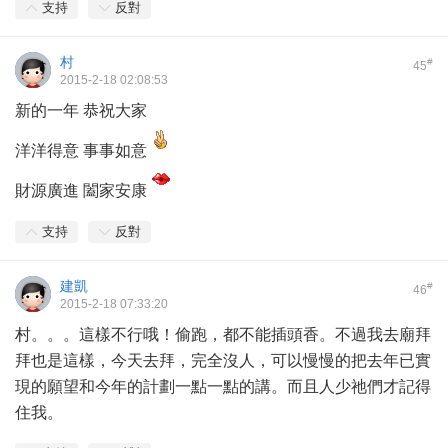
支持
反對
村
#
45
2015-2-18 02:08:53
新的一年 恭祝大家
洋洋得意 事事如意
財源廣進 闔家安康
支持
反對
建凱
#
46
2015-2-18 07:33:20
村。。。這樣不行哦！偷跑，都不能插頭香。不過我去廟拜
拜也是這樣，今天去拜，完全沒人，可以慢慢的把去年已實
現的願望和今年的計劃一點一點的講。而且人少祂們才記得
住我。