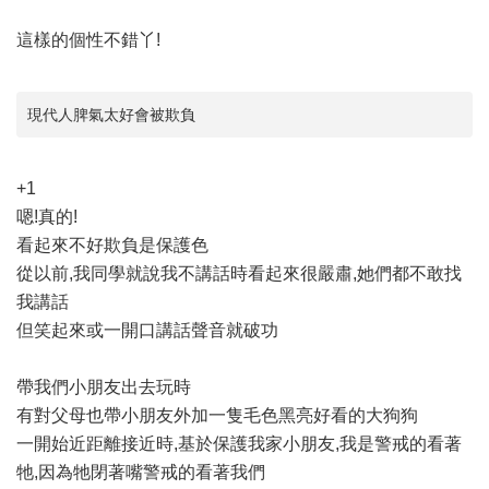
這樣的個性不錯丫!
現代人脾氣太好會被欺負
+1
嗯!真的!
看起來不好欺負是保護色
從以前,我同學就說我不講話時看起來很嚴肅,她們都不敢找
我講話
但笑起來或一開口講話聲音就破功
帶我們小朋友出去玩時
有對父母也帶小朋友外加一隻毛色黑亮好看的大狗狗
一開始近距離接近時,基於保護我家小朋友,我是警戒的看著
牠,因為牠閉著嘴警戒的看著我們