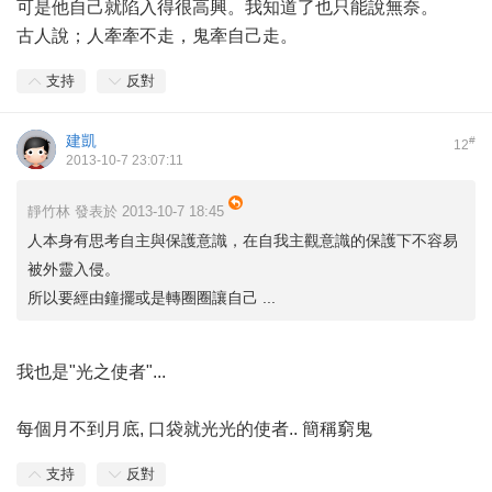
可是他自己就陷入得很高興。我知道了也只能說無奈。
古人說；人牽牽不走，鬼牽自己走。
支持
反對
建凱
#
12
2013-10-7 23:07:11
靜竹林 發表於 2013-10-7 18:45
人本身有思考自主與保護意識，在自我主觀意識的保護下不容易
被外靈入侵。
所以要經由鐘擺或是轉圈圈讓自己 ...
我也是"光之使者"...
每個月不到月底, 口袋就光光的使者.. 簡稱窮鬼
支持
反對