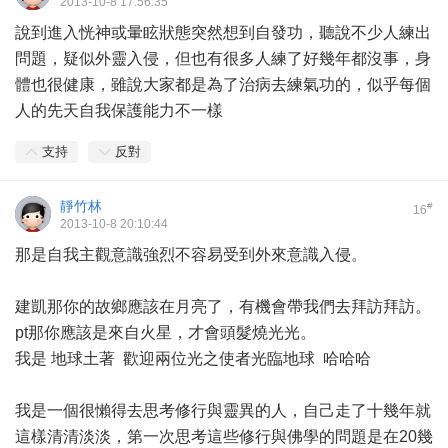
2013-10-8 17:56:35
說到進入恍神或暈眩狀態突然想到自發功，聽說不少人練出
問題，疑似外靈入侵，但也有很多人練了好幾年都沒事，身
體也很健康，雖說大家都是為了治病去練氣功的，似乎每個
人的先天自我保護能力不一樣
支持
反對
靜竹林
#
16
2013-10-8 20:10:44
那是自我主觀意識強烈不容易受到外來意識入侵。
建凱那你的故鄉應該在月亮了，有機會帶我們去拜訪拜訪。
pt那你應該是來自火星，才會頭髮燒光光。
我是 地球土著 歡迎兩位光之使者光臨地球 哈哈哈
我是一個很懶得去思考修行與靈異的人，自己走了十幾年就
這樣清清淡淡，第一次思考這些修行與佛學的問題是在20幾