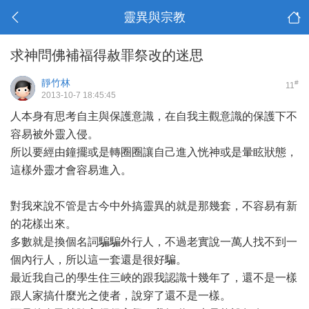
靈異與宗教
求神問佛補福得赦罪祭改的迷思
靜竹林
#
11
2013-10-7 18:45:45
人本身有思考自主與保護意識，在自我主觀意識的保護下不
容易被外靈入侵。
所以要經由鐘擺或是轉圈圈讓自己進入恍神或是暈眩狀態，
這樣外靈才會容易進入。
對我來說不管是古今中外搞靈異的就是那幾套，不容易有新
的花樣出來。
多數就是換個名詞騙騙外行人，不過老實說一萬人找不到一
個內行人，所以這一套還是很好騙。
最近我自己的學生住三峽的跟我認識十幾年了，還不是一樣
跟人家搞什麼光之使者，說穿了還不是一樣。