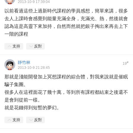
2013-10-9 17:39:04
以前看過這些上過新時代課程的學員感想，簡單來講，很多
去人上課時會感覺到能量充滿全身，充滿光、熱，然後就會
認為這是高靈下來加持，自然而然就把銀子掏出來再去上下
一階的課程
支持
反對
靜竹林
#
19
2013-10-9 21:28:45
那就是淺能開發加上冥想課程的綜合體，對我來說就是催眠
騙子集團。
很多人在這裡面花了幾十萬，等到所有課程都結束之後還不
是會到從前一樣。
就是花錢得到短暫的夢幻。
支持
反對