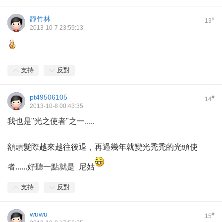
靜竹林
#
13
2013-10-7 23:59:13
支持
反對
pt49506105
#
14
2013-10-8 00:43:35
我也是"光之使者"之一.....
額頭髮際越來越往後退，再過幾年就變光禿禿的光頭使
者......好聽一點就是 尼姑
支持
反對
wuwu
#
15