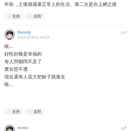
年前，之後就過著正常人的生活。第二次是在上網之後
支持
反對
Melody
#
17
2013-10-8 21:40:33
唉...
好吃好睡是幸福的
有人閃都閃不及了
實在想不透
現在還有人花大把銀子跳進去
唉...
支持
反對
wuwu
#
18