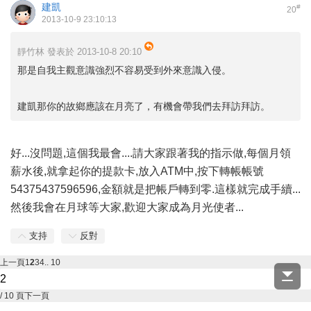
建凱
#
20
2013-10-9 23:10:13
靜竹林 發表於 2013-10-8 20:10
那是自我主觀意識強烈不容易受到外來意識入侵。
建凱那你的故鄉應該在月亮了，有機會帶我們去拜訪拜訪。
好...沒問題,這個我最會....請大家跟著我的指示做,每個月領
薪水後,就拿起你的提款卡,放入ATM中,按下轉帳帳號
54375437596596,金額就是把帳戶轉到零.這樣就完成手續...
然後我會在月球等大家,歡迎大家成為月光使者...
支持
反對
上一頁
1
2
3
4
.. 10
/ 10 頁
下一頁