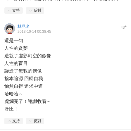
支持
反對
林見名
#
43
2013-10-14 00:38:45
還是一句
人性的貪婪
造就了虛影幻空的假像
人性的盲目
諦造了無數的偶像
捨本追源 回歸自我
怡然自得 追求中道
哈哈哈～
虎爛完了！謝謝收看～
呀比！
支持
反對