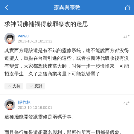
靈異與宗教
求神問佛補福得赦罪祭改的迷思
wuwu
#
41
2013-10-13 18:13:32
其實西方應該還是有不錯的靈修系統，總不能說西方都沒得
道聖人，重點在台灣引進的這些，或者被新時代吸收後有沒
有變質，大家都想快速當大師，叫你一步一步慢慢來，可能
招沒學生，久了之後商業考量下可能就變質了
支持
反對
靜竹林
#
42
2013-10-13 19:00:01
這種淺能開發跟靈修是兩碼子事。
而且修行如果還想著名與利，那所作所言一切都是假象。