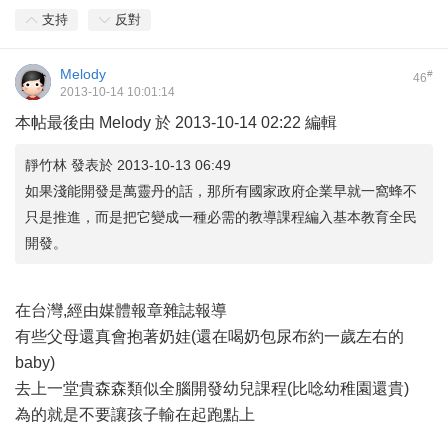
支持
反對
Melody
#
46
2013-10-14 10:01:14
本帖最後由 Melody 於 2013-10-14 02:22 編輯
靜竹林 發表於 2013-10-13 06:49
如果淺能開發是萬靈丹的話，那所有國家政府企業早就一窩蜂不
只是推進，而是把它變成一種必需的教導課程編入基本教育全民
開發。
在台灣,經由媒體報章雜誌報導
有些父母還真會抱著奶娃(還在喝奶包尿布約一歲左右的
baby)
去上一堂貴森森類似全腦開發幼兒課程(比唸幼稚園還貴)
為的就是不要讓孩子輸在起跑點上