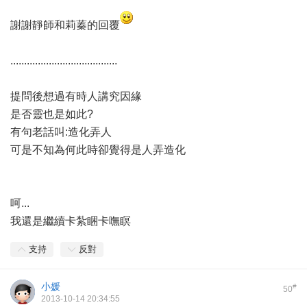
謝謝靜師和莉蓁的回覆
.......................................
提問後想過有時人講究因緣
是否靈也是如此?
有句老話叫:造化弄人
可是不知為何此時卻覺得是人弄造化
呵...
我還是繼續卡紮睏卡嘸瞑
支持
反對
小媛
#
50
2013-10-14 20:34:55