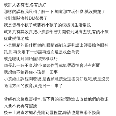
或許人各有志,各有所好
那樣的課程我只稍了解一下,知道那在玩什麼,就沒興趣了!
收到相關海報DM都丟了
我是覺得小孩子就要有小孩子的模樣與生活常規
就算真有其效真把小孩腦部智力開發到淋漓盡致,有的小孩
從此變得老成
小鬼頭精的跟什麼似的,眼睛都能立馬判讀出師長臉色眼神
訊息,再決定下一步該再造次還是收斂為安
或是聰明到開始懂得投機取巧
師長若一時不查,被小鬼頭作弄或氣哭恐怕會時有所聞
我想鎮不鎮得住小孩是一回事
小孩經由課程開發後,是否願意接受道德良知規範,或是沒受
過這方面的教育,又是另一回事了
曾經有次路過靈糧堂,當下真的很想跑進去改信他們的教派,
只要不要再有靈擾
後來上網查才知若是跑到靈糧堂,應該也是換湯不換藥