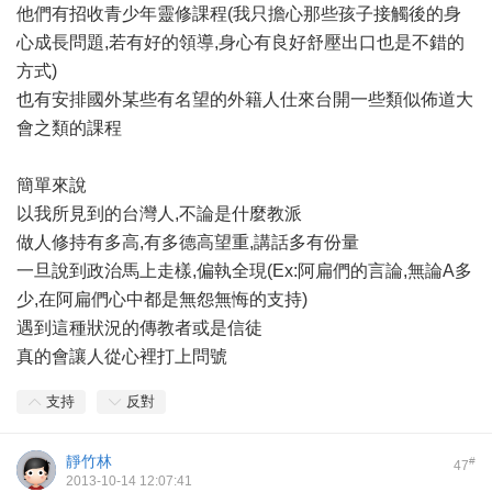
他們有招收青少年靈修課程(我只擔心那些孩子接觸後的身
心成長問題,若有好的領導,身心有良好舒壓出口也是不錯的
方式)
也有安排國外某些有名望的外籍人仕來台開一些類似佈道大
會之類的課程
簡單來說
以我所見到的台灣人,不論是什麼教派
做人修持有多高,有多德高望重,講話多有份量
一旦說到政治馬上走樣,偏執全現(Ex:阿扁們的言論,無論A多
少,在阿扁們心中都是無怨無悔的支持)
遇到這種狀況的傳教者或是信徒
真的會讓人從心裡打上問號
支持
反對
靜竹林
#
47
2013-10-14 12:07:41