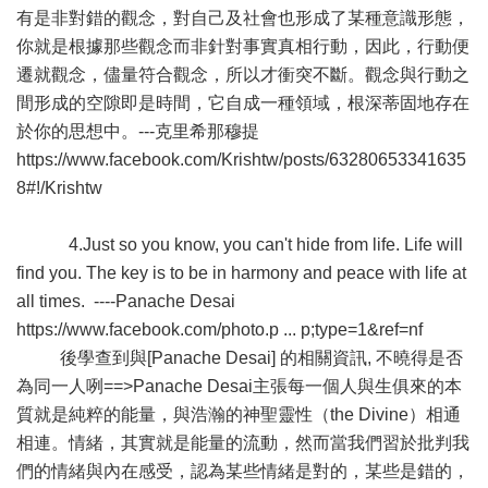
有是非對錯的觀念，對自己及社會也形成了某種意識形態，
你就是根據那些觀念而非針對事實真相行動，因此，行動便
遷就觀念，儘量符合觀念，所以才衝突不斷。觀念與行動之
間形成的空隙即是時間，它自成一種領域，根深蒂固地存在
於你的思想中。---克里希那穆提
https://www.facebook.com/Krishtw/posts/63280653341635
8#!/Krishtw
4.Just so you know, you can't hide from life. Life will
find you. The key is to be in harmony and peace with life at
all times. ----Panache Desai
https://www.facebook.com/photo.p ... p;type=1&ref=nf
後學查到與[Panache Desai] 的相關資訊, 不曉得是否
為同一人咧==>Panache Desai主張每一個人與生俱來的本
質就是純粹的能量，與浩瀚的神聖靈性（the Divine）相通
相連。情緒，其實就是能量的流動，然而當我們習於批判我
們的情緒與內在感受，認為某些情緒是對的，某些是錯的，