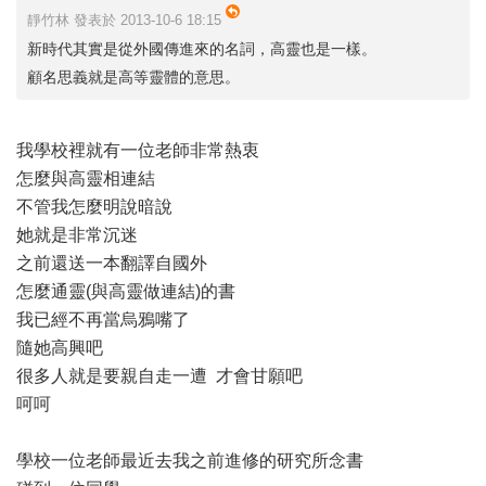
靜竹林 發表於 2013-10-6 18:15
新時代其實是從外國傳進來的名詞，高靈也是一樣。
顧名思義就是高等靈體的意思。
我學校裡就有一位老師非常熱衷
怎麼與高靈相連結
不管我怎麼明說暗說
她就是非常沉迷
之前還送一本翻譯自國外
怎麼通靈(與高靈做連結)的書
我已經不再當烏鴉嘴了
隨她高興吧
很多人就是要親自走一遭 才會甘願吧
呵呵
學校一位老師最近去我之前進修的研究所念書