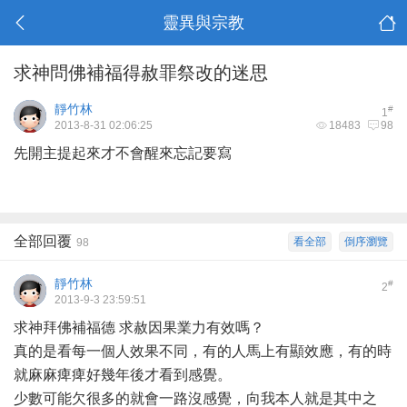
靈異與宗教
求神問佛補福得赦罪祭改的迷思
靜竹林
#
1
2013-8-31 02:06:25
18483
98
先開主提起來才不會醒來忘記要寫
全部回覆
看全部
倒序瀏覽
98
靜竹林
#
2
2013-9-3 23:59:51
求神拜佛補福德 求赦因果業力有效嗎？
真的是看每一個人效果不同，有的人馬上有顯效應，有的時
就麻麻痺痺好幾年後才看到感覺。
少數可能欠很多的就會一路沒感覺，向我本人就是其中之