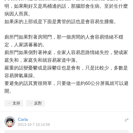
明，如果剛好又是馬桶邊的話，那腦部會生病。至於生什麼
病因人而異。
如果床的上部或是下面是糞管的話也是會容易生腫瘤。
廁所門如果對著房間門，那一個房間的人會容易情緒不穩
定，人家講蕃蕃的。
廁所門如果側對著神桌，全家人容易思路情緒失控，變成家
庭失和，家庭失和就容易家道中落。
嚴重的話變憂鬱或是躁鬱症也是會有，只是比較少，多數是
容易脾氣暴躁。
要避免的話其實很簡單，只要做一道約60公分屏風就可以避
開。
支持
反對
Carla
#
6
2013-10-7 10:14:59