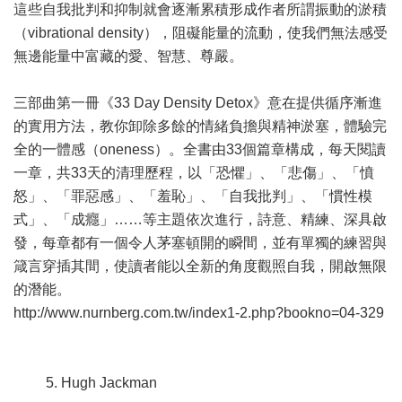
這些自我批判和抑制就會逐漸累積形成作者所謂振動的淤積
（vibrational density），阻礙能量的流動，使我們無法感受
無邊能量中富藏的愛、智慧、尊嚴。
三部曲第一冊《33 Day Density Detox》意在提供循序漸進
的實用方法，教你卸除多餘的情緒負擔與精神淤塞，體驗完
全的一體感（oneness）。全書由33個篇章構成，每天閱讀
一章，共33天的清理歷程，以「恐懼」、「悲傷」、「憤
怒」、「罪惡感」、「羞恥」、「自我批判」、「慣性模
式」、「成癮」……等主題依次進行，詩意、精練、深具啟
發，每章都有一個令人茅塞頓開的瞬間，並有單獨的練習與
箴言穿插其間，使讀者能以全新的角度觀照自我，開啟無限
的潛能。
http://www.nurnberg.com.tw/index1-2.php?bookno=04-329
5. Hugh Jackman