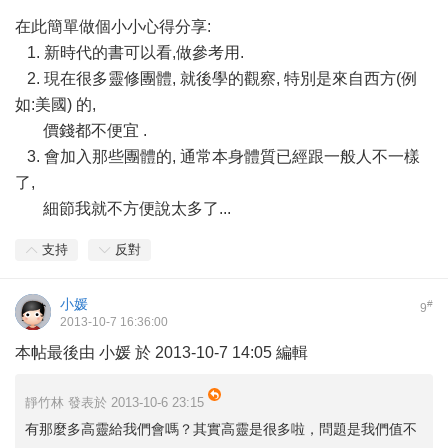
在此簡單做個小小心得分享:
1. 新時代的書可以看,做參考用.
2. 現在很多靈修團體, 就後學的觀察, 特別是來自西方(例
如:美國) 的,
價錢都不便宜 .
3. 會加入那些團體的, 通常本身體質已經跟一般人不一樣
了,
細節我就不方便說太多了...
支持
反對
小媛
#
9
2013-10-7 16:36:00
本帖最後由 小媛 於 2013-10-7 14:05 編輯
靜竹林 發表於 2013-10-6 23:15
有那麼多高靈給我們會嗎？其實高靈是很多啦，問題是我們值不