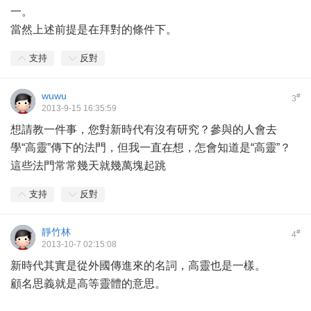
一。
當然上述前提是在拜對的條件下。
支持
反對
wuwu
#
3
2013-9-15 16:35:59
想請教一件事，您對新時代有沒有研究？參與的人會去
學“高靈”傳下的法門，但我一直在想，怎會知道是“高靈”？
這些法門常常幾天就幾萬塊起跳
支持
反對
靜竹林
#
4
2013-10-7 02:15:08
新時代其實是從外國傳進來的名詞，高靈也是一樣。
顧名思義就是高等靈體的意思。