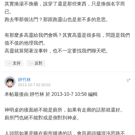
其實換湯不換藥，說穿了還是那些東西，只是換個名字而
已。
跑去學那個法門？那跟跑靈山也是差不多的意思。
有那麼多高靈給我們會嗎？其實高靈是很多啦，問題是我們
值不值的他理我們。
高靈就算閒著沒事幹，也不一定要找我們聊天吧。
支持
反對
靜竹林
#
5
2013-10-7 02:20:02
本帖最後由 靜竹林 於 2013-10-7 10:58 編輯
神明桌的後面絕不能是廁所，如果有走廊的話那就還好。
廁所門也絕不能對或是側對到神桌。
人頭部如果是睡在廁所牆邊的話，會容易頭腦混沌思路不