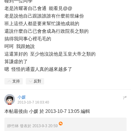
碰到一位同學
老是誇耀著自己會通 能看見@@
老是說他自己跟誰誰誰有什麼前世緣份
班上這些人都是要來幫忙讓他成就的
還說什麼自己已會會成為行政院長之類的
搞得我同事心裡毛毛的
呵呵 我跟她說
這還算好的 至少他沒說他是玉皇大帝之類的
算謙虛的了
嗯 怪怪的通靈人真的越來越多了
支持
反對
小媛
#
7
2013-10-7 16:03:40
本帖最後由 小媛 於 2013-10-7 13:05 編輯
靜竹林 發表於 2013-9-3 20:59