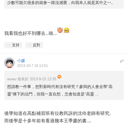
少數可能欠很多的就會一路沒感覺，向我本人就是其中之一。
我看我也好不到哪去...唉...
支持
反對
小媛
#
8
2013-10-7 16:13:51
wuwu 發表於 2013-9-15 13:35
想請教一件事，您對新時代有沒有研究？參與的人會去學“高
靈”傳下的法門，但我一直在想，怎會知道是“高靈 ...
後學知道在高點補習班有位教民訴的沈伶老師有研究,
而後學是十多年前有看過幾本王季慶的書....