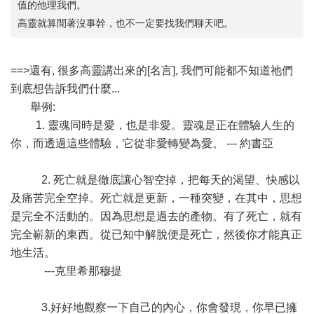
值的他理我們。
高靈就算閒著沒事幹，也不一定要找我們聊天吧。
==>還有, 很多高靈講出來的[名言], 我們可能都不知道祂們
到底想告訴我們什麼...
舉例:
1. 靈魂同時是愛，也是非愛。靈魂是正在體驗人生的
你，而透過這些體驗，它從非愛轉變為愛。 --- 約書亞
2. 死亡就是徹底讓心智空掉，把每天的渴望、快感以
及痛苦完全空掉。死亡就是更新，一種突變，在其中，思想
是完全不活動的。因為思想是過去的產物。有了死亡，就有
完全嶄新的東西。從已知中解脫便是死亡，然後你才能真正
地生活。
---克里希那穆提
3.好好地觀察一下自己的內心，你會發現，你早已擁