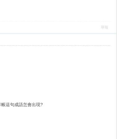
舉報
算帳這句成語怎會出現?