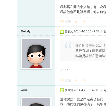
我鄰居在開汽車旅館，有一次
我說他也不是祖產啊，他以前
回覆
Melody
發表於 2014-4-20 15:47:38
|
靜竹林 發表於 2014-4-2
曾經有網友轉貼這篇
結論是說我在恐嚇這
ㄏㄚˊ
回覆
wuwu
發表於 2014-4-20 16:42:29
|
這種說法不就是民進黨發起的
我不懂同樣的戲都演了十幾年為