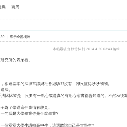
嚴懲 商周
:30
|
顯示全部樓層
本帖最後由 靜竹林 於 2014-4-20 03:43 編輯
讀研究所的表弟看。
。
所，卻連基本的法律常識與社會經驗都沒有，卻只懂得吵吵鬧鬧。
是違法。
手法比比皆是，只要有一點心或是真的有用心念書都會知道的。不然秋後
兒子為了學運這件事情有歧見。
一句我是大學畢業你是什麼畢業?
一個堂堂大學生講輸高中生，這還敢說自己是大學生?