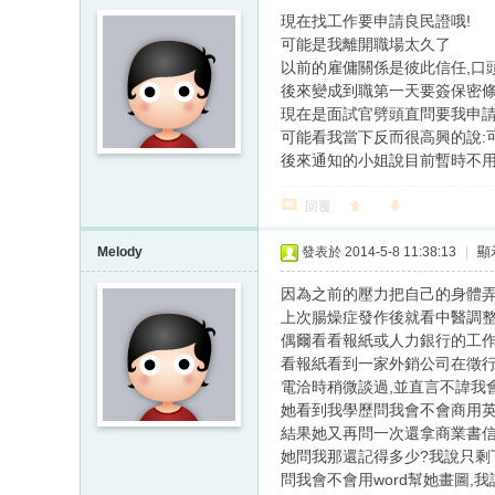
現在找工作要申請良民證哦!
可能是我離開職場太久了
以前的雇傭關係是彼此信任,口
後來變成到職第一天要簽保密條
現在是面試官劈頭直問要我申請
可能看我當下反而很高興的說:
後來通知的小姐說目前暫時不
回覆
Melody
發表於 2014-5-8 11:38:13
|
顯
因為之前的壓力把自己的身體
上次腸燥症發作後就看中醫調整
偶爾看看報紙或人力銀行的工
看報紙看到一家外銷公司在徵
電洽時稍微談過,並直言不諱我
她看到我學歷問我會不會商用英
結果她又再問一次還拿商業書信
她問我那還記得多少?我說只剩
問我會不會用word幫她畫圖,