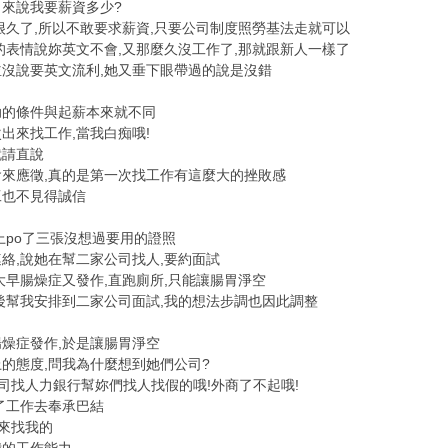
來說我要薪資多少?
很久了,所以不敢要求薪資,只要公司制度照勞基法走就可以
的表情說妳英文不會,又那麼久沒工作了,那就跟新人一樣了
沒說要英文流利,她又垂下眼帶過的說是沒錯
助的條件與起薪本來就不同
出來找工作,當我白痴哦!
就請直說
來應徵,真的是第一次找工作有這麼大的挫敗感
工也不見得誠信
上po了三張沒想過要用的證照
絡,說她在幫二家公司找人,要約面試
大早腸燥症又發作,直跑廁所,只能讓腸胃淨空
後幫我安排到二家公司面試,我的想法步調也因此調整
燥症發作,於是讓腸胃淨空
的態度,問我為什麼想到她們公司?
公司找人力銀行幫妳們找人找假的哦!外商了不起哦!
了工作去奉承巴結
來找我的