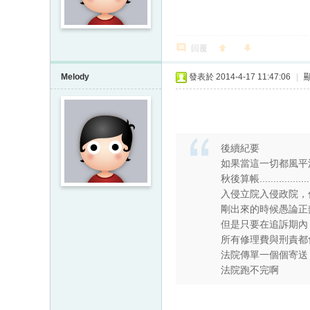
回覆
Melody
發表於 2014-4-17 11:47:06
|
後續紀要
如果當這一切都風平
秋後算帳....................
入侵立院入侵政院，
剛出來的時候愚論正
但是只要在追訴期內
所有修理費與刑責都
法院傳單一個個寄送
法院跑不完啊