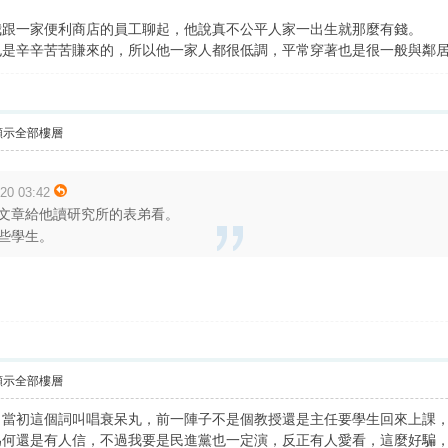
我跟一家便利商店的員工聊起，他說真不公平人家一出生就那麼有錢。
也是辛辛苦苦賺來的，所以他一家人都很低調，平常穿著也是很一般與鄰
顯示全部樓層
0 03:42
文章給他讀研究所的表弟看。
些學生。
顯示全部樓層
，當初這個詞叫唱衰呆丸，前一陣子不是個教授還是主任要學生回來上課
何還是有人信，不過我要是民進黨也一定演，反正有人愛看，這麼好騙，