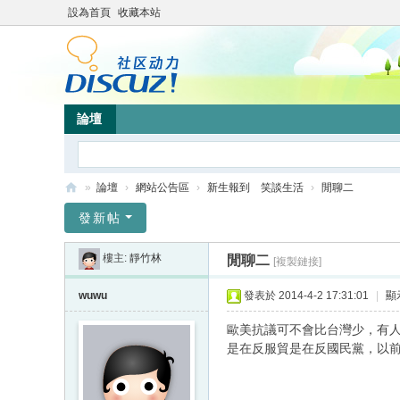
設為首頁
收藏本站
論壇
»
論壇
›
網站公告區
›
新生報到 笑談生活
›
閒聊二
靜
發新帖
竹
樓主:
靜竹林
閒聊二
[複製鏈接]
林
心
wuwu
發表於 2014-4-2 17:31:01
|
顯
靈
歐美抗議可不會比台灣少，有
網
是在反服貿是在反國民黨，以前
站