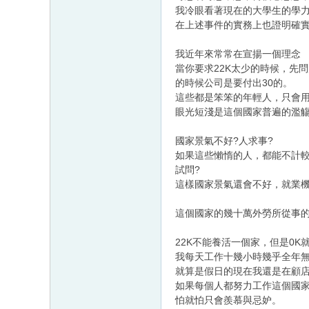
我冷眼看著現在的大學生的學
在上述事件的實務上也證明確
我近年來常常在宣揚一個理念
當你要求22K太少的時候，先
的時候公司是要付出30的。
這些都是笨笨的年輕人，只會
眼光短淺是這個國家普遍的濫
國家景氣不好?人求事?
如果這些懶惰的人，都能不計
試問?
這樣國家景氣還會不好，就業機
這個國家的幾十萬外勞所從事
22K不能養活一個家，但是0K
我每天工作十幾小時幾乎全年
就算是假日的現在我還是在顧
如果每個人都努力工作這個國家
怕就怕只會羨慕與忌妒。