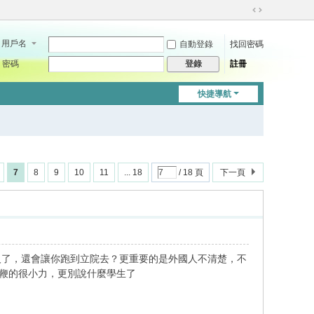
切
換
用戶名
自動登錄
找回密碼
到
寬
密碼
註冊
登錄
版
快捷導航
7
8
9
10
11
... 18
/ 18 頁
下一頁
人了，還會讓你跑到立院去？更重要的是外國人不清楚，不
是鞭的很小力，更別說什麼學生了