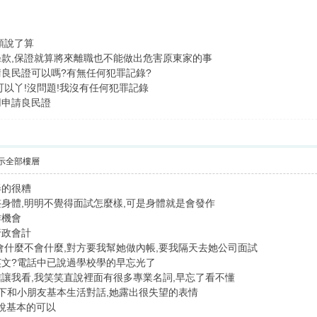
頭說了算
款,保證就算將來離職也不能做出危害原東家的事
良民證可以嗎?有無任何犯罪記錄?
可以丫!沒問題!我沒有任何犯罪記錄
用申請良民證
示全部樓層
弄的很糟
身體,明明不覺得面試怎麼樣,可是身體就是會發作
作機會
行政會計
會什麼不會什麼,對方要我幫她做內帳,要我隔天去她公司面試
文?電話中已說過學校學的早忘光了
讓我看,我笑笑直說裡面有很多專業名詞,早忘了看不懂
下和小朋友基本生活對話,她露出很失望的表情
我說基本的可以