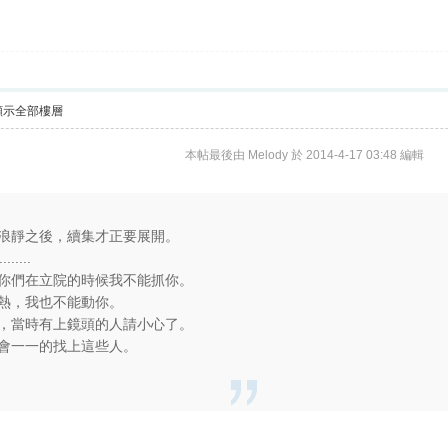
顯示全部樓層
本帖最後由 Melody 於 2014-4-17 03:48 編輯
浪靜之後，續集才正要展開。
......
你們在立院的時候我不能抓你。
熱，我也不能動你。
，當時有上鏡頭的人請小心了。
會一一的找上這些人。