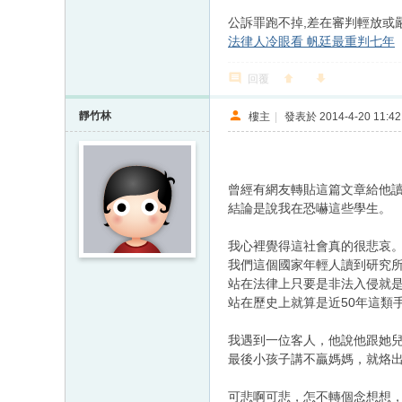
公訴罪跑不掉,差在審判輕放或
法律人冷眼看 帆廷最重判七年
回覆
靜竹林
樓主
|
發表於 2014-4-20 11:42
曾經有網友轉貼這篇文章給他
結論是說我在恐嚇這些學生。
我心裡覺得這社會真的很悲哀
我們這個國家年輕人讀到研究
站在法律上只要是非法入侵就
站在歷史上就算是近50年這類
我遇到一位客人，他說他跟她
最後小孩子講不贏媽媽，就烙出
可悲啊可悲，怎不轉個念想想，