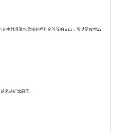
的租金生財設備水電耗材福利金等等的支出，所以當你領22
。
人越來越好逸惡勞。