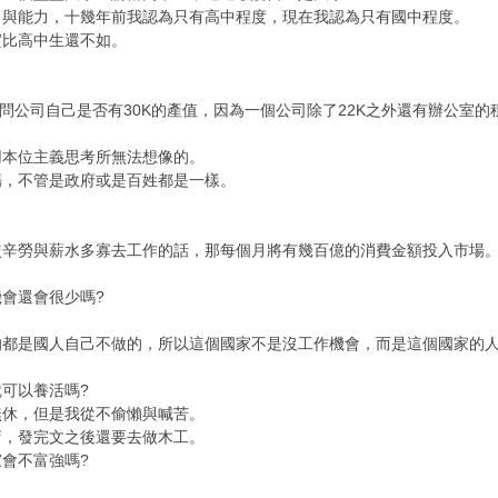
力與能力，十幾年前我認為只有高中程度，現在我認為只有國中程度。
實比高中生還不如。
問問公司自己是否有30K的產值，因為一個公司除了22K之外還有辦公室
用本位主義思考所無法想像的。
觴，不管是政府或是百姓都是一樣。
較辛勞與薪水多寡去工作的話，那每個月將有幾百億的消費金額投入市場
會還會很少嗎?
的都是國人自己不做的，所以這個國家不是沒工作機會，而是這個國家的
就可以養活嗎?
無休，但是我從不偷懶與喊苦。
店，發完文之後還要去做木工。
會不富強嗎?