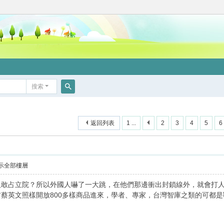
搜索
搜
索
返回列表
1 ...
2
3
4
5
6
示全部樓層
人敢占立院？所以外國人嚇了一大跳，在他們那邊衝出封鎖線外，就會打
蔡英文照樣開放800多樣商品進來，學者、專家，台灣智庫之類的可都