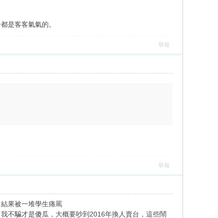
居都是客客氣氣的。
舉報
舉報
，結果被一堆學生痛罵
我不騙才是傻瓜，大概要吵到2016年換人賣台，這些鬧