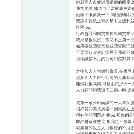
她就商人市儈討價還價的態度出
我笑笑說,知道自己當家庭主婦
她垂下眼偷笑一下,開始嫌棄我
我說妳報紙上寫的是中文流利並
哇咧!os:
行政會計和國貿業務與國貿業
我只是很久沒工作又不是第一次
如果要找國貿業務或國貿助理
不要拿行政會計當晃子我就不會
這樣誠信不足的公司相信對員
之後加入人力銀行會員,在履歷
沒多久人力銀行公司的人和我連
雖然我很高興,可是面試那天一
人力顧問和我談了二個小時,之
去第一家公司面試的一大早又腸
很好笑的美式風格一副高高在上
很好笑的問題,哇咧os:那妳們
即然是這種態度,那我也不會為
就笑笑的說是人力銀行的X小姐