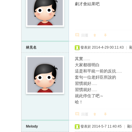
劇才會結果吧
回覆
林見名
發表於 2014-4-29 00:11:43
|
其實......
大家都很明白
這是和平統一前的反抗.....
套句一位老奸臣所說的
習慣就好.....
習慣就好.....
就此停住了吧～
哈！
回覆
Melody
發表於 2014-5-7 11:40:45
|
顯