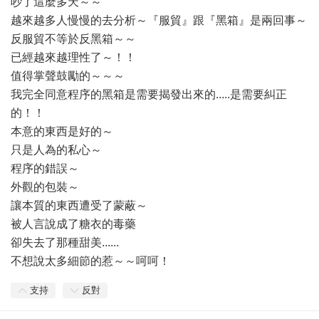
吵了這麼多天～～
越來越多人慢慢的去分析～『服貿』跟『黑箱』是兩回事～
反服貿不等於反黑箱～～
已經越來越理性了～！！
值得掌聲鼓勵的～～～
我完全同意程序的黑箱是需要揭發出來的.....是需要糾正
的！！
本意的東西是好的～
只是人為的私心～
程序的錯誤～
外觀的包裝～
讓本質的東西遭受了蒙蔽～
被人言說成了糖衣的毒藥
卻失去了那種甜美......
不想說太多細節的惹～～呵呵！
支持
反對