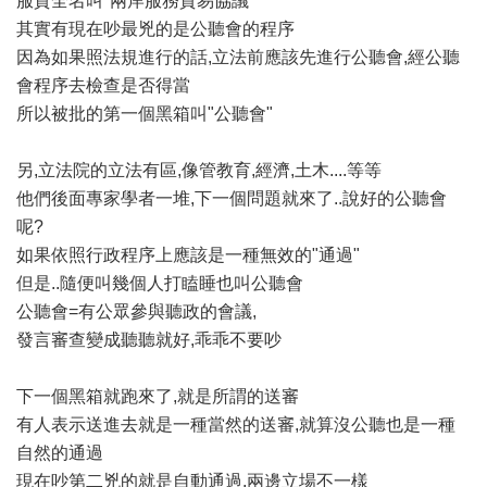
服貿全名叫"兩岸服務貿易協議"
其實有現在吵最兇的是公聽會的程序
因為如果照法規進行的話,立法前應該先進行公聽會,經公聽
會程序去檢查是否得當
所以被批的第一個黑箱叫"公聽會"
另,立法院的立法有區,像管教育,經濟,土木....等等
他們後面專家學者一堆,下一個問題就來了..說好的公聽會
呢?
如果依照行政程序上應該是一種無效的"通過"
但是..隨便叫幾個人打瞌睡也叫公聽會
公聽會=有公眾參與聽政的會議,
發言審查變成聽聽就好,乖乖不要吵
下一個黑箱就跑來了,就是所謂的送審
有人表示送進去就是一種當然的送審,就算沒公聽也是一種
自然的通過
現在吵第二兇的就是自動通過,兩邊立場不一樣