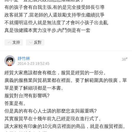
有的孩子會有自我主張,有的是完全接受師長引導
政客就算了,當老師的人還鼓勵支持學生繼續抗爭
不就擺明這些人就是無法度了才會叫小孩子出去亂
真是強健國本實力沒半步,內鬥倒是有一套
支持
反對
靜竹林
#
38
2014-3-23 19:52:45
經貿大家應該都會有概念，服貿是經貿的一部分。
廣義的服務業與貿易業都在裡面。要了解範圍真的很廣，單
單是要了解細項都是一本書。
服貿對台灣有影響嗎?
答案是有。
但是真的有有心人士講的那麼悲哀與嚴重嗎?
其實服貿早在十幾年前九已經是現在進行式了。
講大家較有印象的10元商店裡面的商品，就是在服貿裡面。