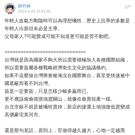
靜竹林
#
33
2014-3-20 15:01:58
年輕人血氣方剛隨時可以為理想犧牲，歷史上抗爭的多數是
年輕人出面但未必是主導。
父母家人?可能贊成可能不知道更可能是管不動吧。
==============================
台灣就是因為國家不夠大所以需要積極加入各種國際組織，
所以需要簽屬各種戰略經濟衛生文化的協議條約。
如果不這麼做台灣將會被淹沒在國際舞台，甚至更快速被中
國遮蔽而看不到台灣。
簽是一定要簽，只是怎樣少輸多贏而已。
更不應該偷偷摸摸強渡關山，就像在偷賣祖產一樣。
台北市銀不就是被犧牲賣掉，新店的捷運土地強徵低賣變成
高價豪宅美河市。
還是那句老話，原則上，官做得越久越大，心地一定越黑