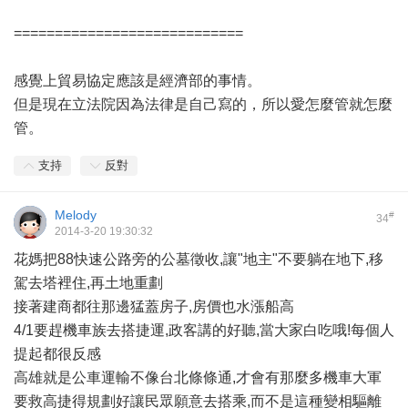
============================
感覺上貿易協定應該是經濟部的事情。
但是現在立法院因為法律是自己寫的，所以愛怎麼管就怎麼
管。
支持
反對
Melody
#
34
2014-3-20 19:30:32
花媽把88快速公路旁的公墓徵收,讓"地主"不要躺在地下,移
駕去塔裡住,再土地重劃
接著建商都往那邊猛蓋房子,房價也水漲船高
4/1要趕機車族去搭捷運,政客講的好聽,當大家白吃哦!每個人
提起都很反感
高雄就是公車運輸不像台北條條通,才會有那麼多機車大軍
要救高捷得規劃好讓民眾願意去搭乘,而不是這種變相驅離