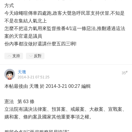
方式
今天綠蠅喧傳車四處跑,政客大聲急呼民眾支持伏冒,不知是
不是在集結人氣北上
怎麼不把這力氣用來監督推番4/1這一條惡法,推翻通過這法
案的天官還是議員
份內事都沒做好還講什麼五四三咧!
支持
反對
天璣
#
35
2014-3-21 07:51:25
本帖最後由 天璣 於 2014-3-21 00:27 編輯
憲法 第 63 條
立法院有議決法律案、預算案、戒嚴案、大赦案、宣戰案、
媾和案、條約案及國家其他重要事項之權。