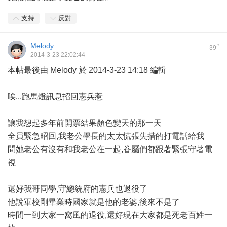
支持
反對
Melody
#
39
2014-3-23 22:02:44
本帖最後由 Melody 於 2014-3-23 14:18 編輯
唉...跑馬燈訊息招回憲兵惹
讓我想起多年前開票結果顏色變天的那一天
全員緊急昭回,我老公學長的太太慌張失措的打電話給我
問她老公有沒有和我老公在一起,眷屬們都跟著緊張守著電
視
還好我哥同學,守總統府的憲兵也退役了
他說軍校剛畢業時國家就是他的老婆,後來不是了
時間一到大家一窩風的退役,還好現在大家都是死老百姓一