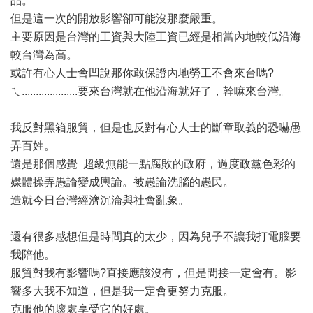
品。
但是這一次的開放影響卻可能沒那麼嚴重。
主要原因是台灣的工資與大陸工資已經是相當內地較低沿海
較台灣為高。
或許有心人士會凹說那你敢保證內地勞工不會來台嗎?
ㄟ....................要來台灣就在他沿海就好了，幹嘛來台灣。
我反對黑箱服貿，但是也反對有心人士的斷章取義的恐嚇愚
弄百姓。
還是那個感覺 超級無能一點腐敗的政府，過度政黨色彩的
媒體操弄愚論變成輿論。被愚論洗腦的愚民。
造就今日台灣經濟沉淪與社會亂象。
還有很多感想但是時間真的太少，因為兒子不讓我打電腦要
我陪他。
服貿對我有影響嗎?直接應該沒有，但是間接一定會有。影
響多大我不知道，但是我一定會更努力克服。
克服他的壞處享受它的好處。