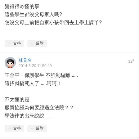
覺得很奇怪的事
這些學生都沒父母家人嗎?
怎沒父母上前把自家小孩帶回去上學上課丫?
支持
反對
林見名
#
32
2014-3-20 11:50:49
王金平：保護學生 不強制驅離......
這招就搞死人了......呵呵！
不太懂的是
服貿協議為何要經過立法院？？
學法律的出來說說.....
支持
反對