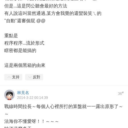
但是...這是閃公聽會最好的方法
有人說這叫當然通過,某方會我覺的還蠻裝笑ㄟ的
"自動"還審個屁 @@
重點是
程序程序...流於形式
瞎密都是能搞的
這是兩個黑箱的由來
支持
反對
林見名
#
36
2014-3-22 00:14:39
戰線時間拉長～每個人心裡所打的算盤就一一露出原形了～
～
法海你不懂愛呀！！～～～