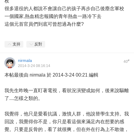
枚
很多退役的人都說不會讓自己的孩子再步自己後塵念軍校
一個國家,熱血精忠報國的青年熱血一路冷下去
這個元首官員們到底可曾想過為什麼?
支持
反對
nirmala
#
40
2014-3-24 08:16:14
本帖最後由 nirmala 於 2014-3-24 00:21 編輯
我先生昨晚一直盯著電視，看狀況演變成如何，後來說驅離
了....怎樣之類的。
我覺得，他只是愛看抗議，激憤人群，他說替學生支持。我
回說，我覺得你不是，你只是看這個來滿足內在想要的感
覺。只要是反骨的，看了就很爽，但在外在行為上不敢做，