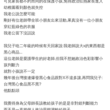
可見家長都不約而同的在保護小孩,免得政治狂熱家長進入
幼稚園看到顏色就失控
我老公說怎麼可能
剛好有位老師帶全班小朋友出來活動,果真沒有一位小朋友
穿紅藍綠色的衣服
我老公當下沒話說
我兒子唸二年級的時候有天回家說:我老師說大x的東西都是
黑心商品...
這位老師是愛護學生的好老師,但我不想她政治色彩影響小
孩判斷力
就對小孩說不一定
幾年後台灣接連爆發黑心食品跟對X不遑多讓,再問我兒子:
台灣黑心食品黑不黑?
他點點頭
我覺得身為父母師長該教給孩子的是是非對錯判斷能力
而不是一直把個人政治思想灌輸給孩子