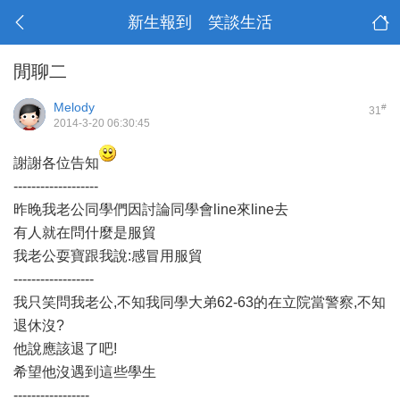
新生報到 笑談生活
閒聊二
Melody
#
31
2014-3-20 06:30:45
謝謝各位告知
-------------------
昨晚我老公同學們因討論同學會line來line去
有人就在問什麼是服貿
我老公耍寶跟我說:感冒用服貿
------------------
我只笑問我老公,不知我同學大弟62-63的在立院當警察,不知
退休沒?
他說應該退了吧!
希望他沒遇到這些學生
-----------------