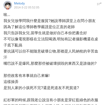
Melody
#
37
2014-3-22 05:52:05
唉...
我女兒放學問我什麼是服貿?她說導師課堂上在問小朋友
因為了解這位導師教學嚴謹是位正直的老師
我只告訴我女兒,當學生就是做好自己本份把書念好
不可以像電視那樣在立法院喝酒,明知有記者攝影機還在桌
子底下亂搞
要抗議可以但不能隨意破壞公物,那都是人民納稅的辛苦血
汗
嘴巴說不是爆民,那麼那些被破壞損毀的東西又是誰做的?
那些政客有本事就自己來嘛!
這樣操弄
是別人家的小孩死不完?還是死道友不死貧道?
紅杉軍的時候,跟我老公說沒有小朋友是穿紅藍綠色的衣服