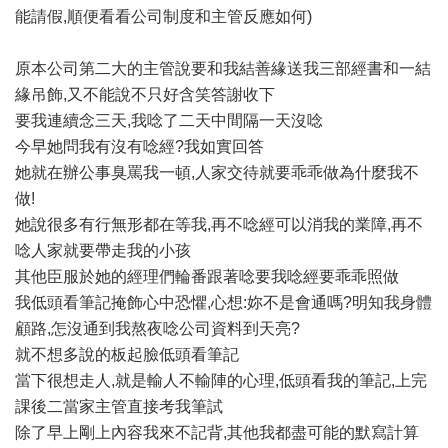
能請假,順便看看公司制度和主管反應如何)
原本公司第二大的主管說要和我結善緣送我三部經書和一結
緣吊飾,又不能說不只好含笑答謝收下
要我連續念三天,我唸了二天中間隔一天沒唸
今早她問我有沒有唸經?我如實回答
她就在辦公事臭罵我一頓,人家交待就要乖乖做為什麼我不
做!
她說很多有行無形都在等我,再不唸經可以消我的業障,再不
唸人家就要帶走我的小孩
其他臣服於她的經理們輪番跟著唸要我唸經要乖乖照做
我低頭看筆記掩飾心中恐懼,心想:妳不是會通嗎?明知我身體
顧路,怎沒通到我熬夜唸公司資料到天亮?
就不想多說的板起臉低頭看筆記
當下很想走人,就是輸人不輸陣的心理,低頭看我的筆記,上完
課後二當家主管直接考我筆試
除了早上剛上內容我來不記背,其他我都盡可能的默寫計算