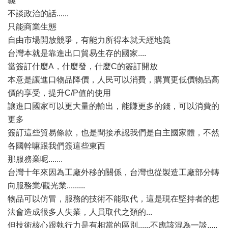
義
不談政治的話......
只能商業生態
自由市場開放競爭，有能力所得本就天經地義
台灣本就是靠進出口貿易生存的國家....
當簽訂什麼A，什麼發，什麼C的簽訂開放
本意是讓進口物品降價，人民可以消費，購買更低價物品高
價的享受，提升C/P值的使用
讓進口國家可以更大量的輸出，能賺更多的錢，可以消費的
更多
簽訂這些貿易條款，也是間接承認我們是自主國家體，不然
各國幹嘛跟我們簽這些東西
那服務業呢.......
台灣十年來因為工廠外移的關係，台灣也從製造工廠部分轉
向服務業/觀光業.........
物品可以仿冒，服務的技術不能取代，這是現在堅持者的想
法會造成很多人失業，人員取代之類的...
但技術核心跟執行力是有相當的區別......不應該混為一談.....