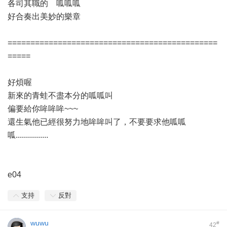
各司其職的 呱呱呱
好合奏出美妙的樂章
==============================================
=====
好煩喔
新來的青蛙不盡本分的呱呱叫
偏要給你哞哞哞~~~
還生氣他已經很努力地哞哞叫了，不要要求他呱呱
呱................
e04
支持
反對
wuwu
#
42