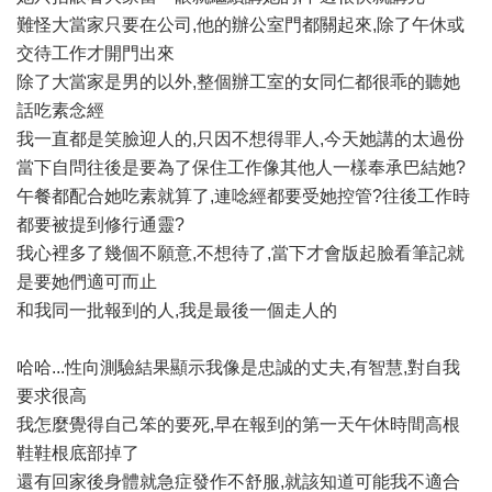
難怪大當家只要在公司,他的辦公室門都關起來,除了午休或
交待工作才開門出來
除了大當家是男的以外,整個辦工室的女同仁都很乖的聽她
話吃素念經
我一直都是笑臉迎人的,只因不想得罪人,今天她講的太過份
當下自問往後是要為了保住工作像其他人一樣奉承巴結她?
午餐都配合她吃素就算了,連唸經都要受她控管?往後工作時
都要被提到修行通靈?
我心裡多了幾個不願意,不想待了,當下才會版起臉看筆記就
是要她們適可而止
和我同一批報到的人,我是最後一個走人的
哈哈...性向測驗結果顯示我像是忠誠的丈夫,有智慧,對自我
要求很高
我怎麼覺得自己笨的要死,早在報到的第一天午休時間高根
鞋鞋根底部掉了
還有回家後身體就急症發作不舒服,就該知道可能我不適合