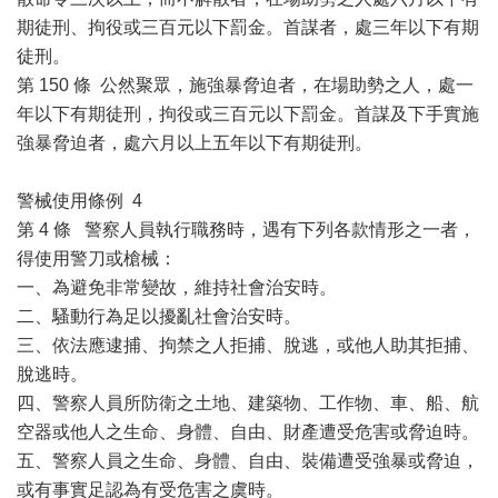
期徒刑、拘役或三百元以下罰金。首謀者，處三年以下有期
徒刑。
第 150 條 公然聚眾，施強暴脅迫者，在場助勢之人，處一
年以下有期徒刑，拘役或三百元以下罰金。首謀及下手實施
強暴脅迫者，處六月以上五年以下有期徒刑。
警械使用條例 4
第 4 條 警察人員執行職務時，遇有下列各款情形之一者，
得使用警刀或槍械：
一、為避免非常變故，維持社會治安時。
二、騷動行為足以擾亂社會治安時。
三、依法應逮捕、拘禁之人拒捕、脫逃，或他人助其拒捕、
脫逃時。
四、警察人員所防衛之土地、建築物、工作物、車、船、航
空器或他人之生命、身體、自由、財產遭受危害或脅迫時。
五、警察人員之生命、身體、自由、裝備遭受強暴或脅迫，
或有事實足認為有受危害之虞時。