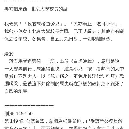
===================
再補個東西...北京大學校長的話
我倦矣！「殺君馬者道旁兒」。「民亦勞止，汔可小休」。
我欲小休矣！北京大學校長之職，已正式辭去；其他向有關
係之各學校、各集會，自五月九日起，一切脫離關係。
緣於
「殺君馬者道旁兒」一語，出於《白虎通義》，意思是說，
一人趕馬前行，馬跑得很快，道旁小兒（按：看熱鬧的人中
當然也不乏大人，以『兒』稱之，不免斥其浮淺幼稚耳）歡
踴喝采，最後這不知節制的馬夫就在那樣的鼓舞之下跑死了
自己的愛馬。
===================
刑法 149.150
第 149 條 公然聚眾，意圖為強暴脅迫，已受該管公務員解
散命令三次以上，而不解散者，在場助勢之人處六月以下有