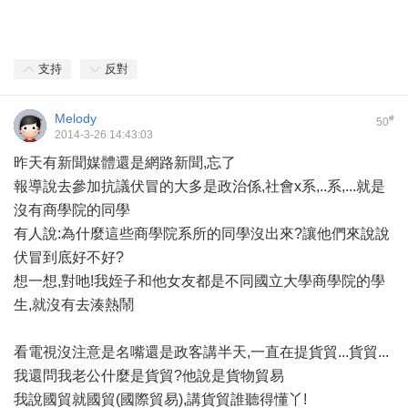
支持
反對
Melody
#
50
2014-3-26 14:43:03
昨天有新聞媒體還是網路新聞,忘了
報導說去參加抗議伏冒的大多是政治係,社會x系,..系,...就是
沒有商學院的同學
有人說:為什麼這些商學院系所的同學沒出來?讓他們來說說
伏冒到底好不好?
想一想,對吔!我姪子和他女友都是不同國立大學商學院的學
生,就沒有去湊熱鬧
看電視沒注意是名嘴還是政客講半天,一直在提貨貿...貨貿...
我還問我老公什麼是貨貿?他說是貨物貿易
我說國貿就國貿(國際貿易),講貨貿誰聽得懂丫!