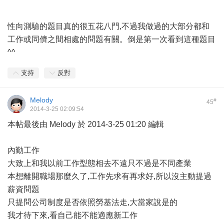
性向測驗的題目真的很五花八門,不過我做過的大部分都和
工作或同儕之間相處的問題有關。倒是第一次看到這種題目
^^
支持
反對
Melody
#
45
2014-3-25 02:09:54
本帖最後由 Melody 於 2014-3-25 01:20 編輯
內勤工作
大致上和我以前工作型態相去不遠只不過是不同產業
本想離開職場那麼久了,工作先求有再求好,所以沒主動提過
薪資問題
只提問公司制度是否依照勞基法走,大當家說是的
我才待下來,看自己能不能適應新工作