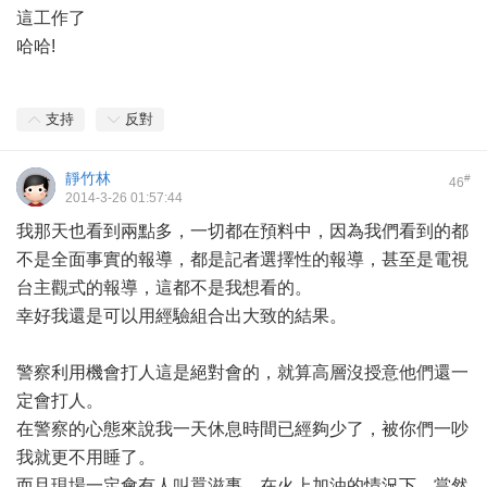
這工作了
哈哈!
支持
反對
靜竹林
#
46
2014-3-26 01:57:44
我那天也看到兩點多，一切都在預料中，因為我們看到的都
不是全面事實的報導，都是記者選擇性的報導，甚至是電視
台主觀式的報導，這都不是我想看的。
幸好我還是可以用經驗組合出大致的結果。
警察利用機會打人這是絕對會的，就算高層沒授意他們還一
定會打人。
在警察的心態來說我一天休息時間已經夠少了，被你們一吵
我就更不用睡了。
而且現場一定會有人叫囂滋事，在火上加油的情況下，當然