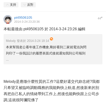
支持
反對
pt49506105
#
44
2014-3-24 23:20:36
本帖最後由 pt49506105 於 2014-3-24 23:26 編輯
Melody 發表於 2014-3-24 18:14
本來幫我老公看年後工作機會,剛好看到二家就電洽詢問
列印了一份我設計的履歷表面式後就通知我到公司報到
...
Melody是應徵什麼性質的工作?這麼好還交代妳念經?我都
只希望又被臨時調動職務的我能夠快上軌道,然後新來的別
再把自己私人的情緒帶到工作上,然後也能夠快跟上公司步
調,這就很阿彌陀佛了