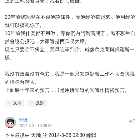
上的土地都被買光了我看妳怎麼辦。
20年前我說現在不跟他談條件，等他經濟搞起來，他用經濟
就可以搞死你了。
10年前我什麼都不用做，等你們內鬥到高興了，民不聊生自
然會說公投吧，大家還是西瓜畏大坪。
現在只要你不獨立，我早晚等到你。就像烏克蘭與俄羅斯一
樣。
我沒有政黨沒有色彩，我是一個只知道勤奮工作不太會抗議
的標準台灣人。
上面幾十年來的預言，只是用所知道的知識作情勢預言。
支持
反對
天璣
#
48
2014-3-26 10:09:27
本帖最後由 天璣 於 2014-3-26 02:30 編輯