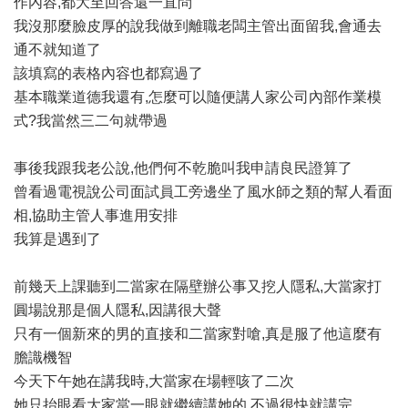
作內容,都大至回答還一直問
我沒那麼臉皮厚的說我做到離職老闆主管出面留我,會通去
通不就知道了
該填寫的表格內容也都寫過了
基本職業道德我還有,怎麼可以隨便講人家公司內部作業模
式?我當然三二句就帶過
事後我跟我老公說,他們何不乾脆叫我申請良民證算了
曾看過電視說公司面試員工旁邊坐了風水師之類的幫人看面
相,協助主管人事進用安排
我算是遇到了
前幾天上課聽到二當家在隔壁辦公事又挖人隱私,大當家打
圓場說那是個人隱私,因講很大聲
只有一個新來的男的直接和二當家對嗆,真是服了他這麼有
膽識機智
今天下午她在講我時,大當家在場輕咳了二次
她只抬眼看大家當一眼就繼續講她的,不過很快就講完