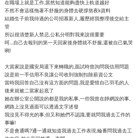
在職場上就是工作,當然知道能夠盡快上軌道越好
不然不會這樣拖著不舒服的身體去硬撐熬夜k資料
結婚生子前我待過的公司招慕新人,履歷經我整理後交給主
管
所以很清楚新人禁忌,公私分明對我來說很重要
呵...自己去報到的第一天回家後身體就不舒服,還被自己氣哭
咧!
大當家說是國安局退下來轉職的,面試時曾詢問我信用問題
說是前一手信用不良讓公司收到強制扣除薪資公文
當時我回答自己沒有這方面的問題,我是愛惜自己羽毛的人
後來就被二當家起底了
她在辦公室公開說的都是我的私事,一些我曾在靜網說的事,
網路上沒見過面可以透過文字述發
我沒見不得光的事,但又和她們不認識,要就問我過去工作的
事嘛!
不是會通嗎?通一通就知道我過去工作表現,輪番問我過去工