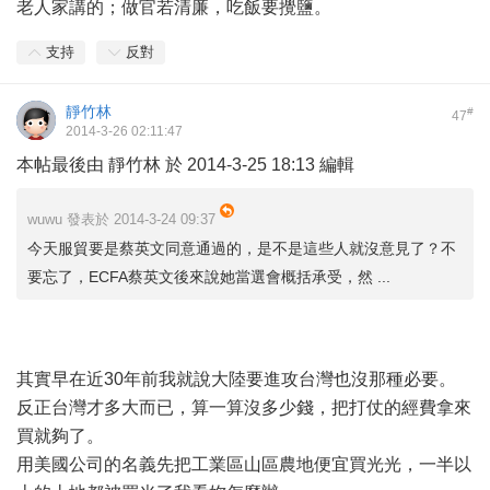
老人家講的；做官若清廉，吃飯要攪鹽。
支持
反對
靜竹林
#
47
2014-3-26 02:11:47
本帖最後由 靜竹林 於 2014-3-25 18:13 編輯
wuwu 發表於 2014-3-24 09:37
今天服貿要是蔡英文同意通過的，是不是這些人就沒意見了？不
要忘了，ECFA蔡英文後來說她當選會概括承受，然 ...
其實早在近30年前我就說大陸要進攻台灣也沒那種必要。
反正台灣才多大而已，算一算沒多少錢，把打仗的經費拿來
買就夠了。
用美國公司的名義先把工業區山區農地便宜買光光，一半以