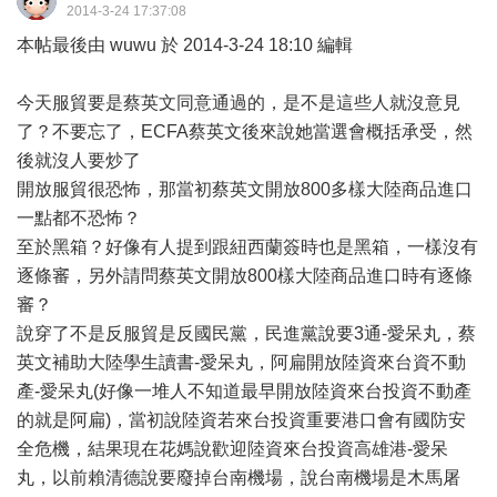
2014-3-24 17:37:08
本帖最後由 wuwu 於 2014-3-24 18:10 編輯
今天服貿要是蔡英文同意通過的，是不是這些人就沒意見
了？不要忘了，ECFA蔡英文後來說她當選會概括承受，然
後就沒人要炒了
開放服貿很恐怖，那當初蔡英文開放800多樣大陸商品進口
一點都不恐怖？
至於黑箱？好像有人提到跟紐西蘭簽時也是黑箱，一樣沒有
逐條審，另外請問蔡英文開放800樣大陸商品進口時有逐條
審？
說穿了不是反服貿是反國民黨，民進黨說要3通-愛呆丸，蔡
英文補助大陸學生讀書-愛呆丸，阿扁開放陸資來台資不動
產-愛呆丸(好像一堆人不知道最早開放陸資來台投資不動產
的就是阿扁)，當初說陸資若來台投資重要港口會有國防安
全危機，結果現在花媽說歡迎陸資來台投資高雄港-愛呆
丸，以前賴清德說要廢掉台南機場，說台南機場是木馬屠