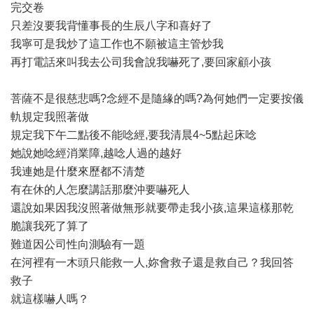
完交卷
只差沒要我背懂事長的生辰八字和喜好了
我寧可是我炒了這工作也不願被這主管炒我
再打電話來叫我去公司我會說我嚇死了,要回家顧小孩
菩薩不是很慈悲嗎?念經不是隨緣的嗎?為何她們一定要按儀
軌規定我照著做
規定我下午二點後不能唸經,要我清晨4~5點起床唸
她說她唸經消業障,越唸人過的越好
我連她是什麼來歷都不清楚
有在休的人怎麼講話那麼沖要嚇死人
還說如果因我沒照著做無形就要帶走我小孩,這果這樣那乾
脆讓我死了算了
難道因公司性向測驗有一題
在河裡有一木頭只能救一人,妳會救子還是救自己？我回答
救子
就這樣嚇人嗎？