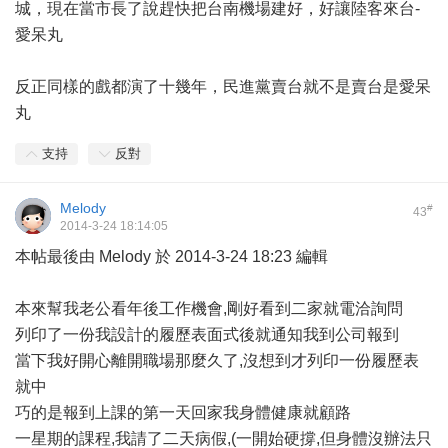
城，現在當市長了說趕快把台南機場建好，好讓陸客來台-
愛呆丸
反正同樣的戲都演了十幾年，民進黨賣台就不是賣台是愛呆
丸
支持
反對
Melody
#
43
2014-3-24 18:14:05
本帖最後由 Melody 於 2014-3-24 18:23 編輯
本來幫我老公看年後工作機會,剛好看到二家就電洽詢問
列印了一份我設計的履歷表面式後就通知我到公司報到
當下我好開心離開職場那麼久了,沒想到才列印一份履歷表
就中
巧的是報到上課的第一天回家我身體健康就顧路
一星期的課程,我請了二天病假,(一開始硬撐,但身體沒辦法只