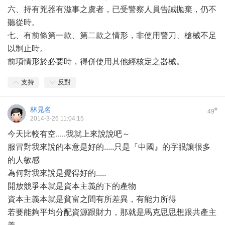
六、持有兇器有滋事之虞者，已受警察人員告誡拋棄，仍不
聽從時。
七、有前條第一款、第二款之情形，非使用警刀、槍械不足
以制止時。
前項情形於必要時，得併使用其他經核定之器械。
支持
反對
林見名
#
49
2014-3-26 11:04:15
今天比較有空.....我就上來說說吧～
服冒對我來說的本意是好的.....只是『中國』的字眼讓很多
的人敏感
為何對我來說是覺得好的.....
開放競爭本就是資本主義的下的產物
資本主義本就是貧富之間有所差異，有能力所得
若要能夠平均分配資源跟財力，那就是馬克思思想跟共產主