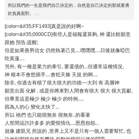
所以我們的一生是我們自己決定的，自然是自己決定的那就要勇
於負責面對。 ...
[color=&#35;FF1493]真是說的好啊~
[color=&#35;0000CD]有些人是福報還算夠, 神 還比較願意
跟她 預告,提醒;
但是如果善男信女 仍然執著己見....嘿嘿嘿....日後就像啞巴
吃黃蓮....
另外, 有一種是業力的牽引, 要還債的...但通常這種情況,
神 根本不會想插手....會犯天條 天規 的咧....
除非, 你過去有積了很大很大的功德~~大到 有 高層神
願意出面 化解 , 或是你將來對人間會有很大 很大 很大貢獻,
但畢竟這是極少 極少 極少 的特例.....
因為人的心 變化太快了...
所以 祂們 也只能很無奈 很無奈..的看著
人世間這許許多多 的愛恨情仇....恩恩怨怨...
就像 建凱兄 所說的 ,世界上又不是只有一個人需要幫忙, 也