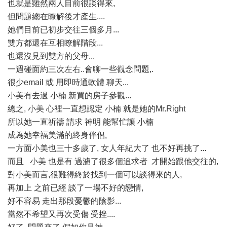
也就是雖然兩人目前很談得來,
但問題總在瞭解後才產生....
她們目前已初步交往三個多月...
雙方都還在互相瞭解階段...
也還沒見到雙方的父母...
一週碰面約三次左右..會聊一些觀念問題,.
很少email 或 用即時通軟體 聊天...
小美有去過 小楠 新買的房子參觀...
總之, 小美 心裡一直想認定 小楠 就是她的Mr.Right
所以她一直祈禱 請求 神明 能幫忙讓 小楠
成為她幸福美滿的終身伴侶,
一方面小美也三十多歲了, 女人年紀大了 也不好再挑了...
而且 小美 也是有 過濾了很多個追求者 才開始跟他交往的,
對小美而言,很難得終於找到一個可以談得來的人,
再加上 之前已經 談了一場不好的戀情,
好不容易 走出那段憂鬱的陰影...
當然不希望又再次受傷 受挫....