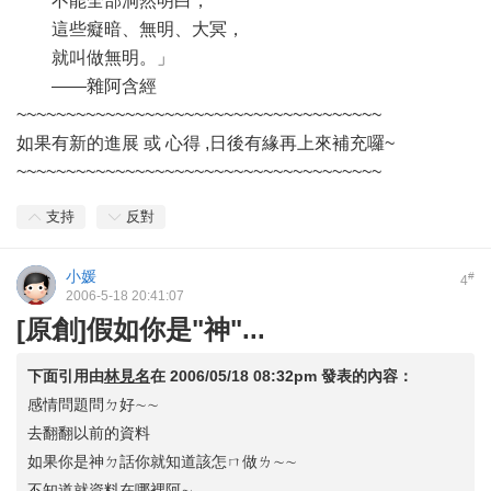
不能全部洞然明白，
這些癡暗、無明、大冥，
就叫做無明。」
——雜阿含經
~~~~~~~~~~~~~~~~~~~~~~~~~~~~~~~~~~~~~
如果有新的進展 或 心得 ,日後有緣再上來補充囉~
~~~~~~~~~~~~~~~~~~~~~~~~~~~~~~~~~~~~~
支持
反對
小媛
#
4
2006-5-18 20:41:07
[原創]假如你是"神"...
下面引用由
林見名
在
2006/05/18 08:32pm
發表的內容：
感情問題問ㄉ好∼∼
去翻翻以前的資料
如果你是神ㄉ話你就知道該怎ㄇ做ㄌ∼∼
不知道就資料在哪裡阿∼...