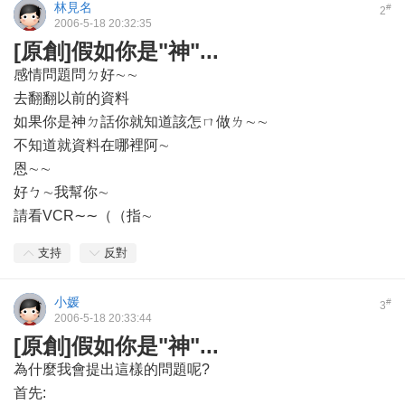
林見名
#
2
2006-5-18 20:32:35
[原創]假如你是"神"...
感情問題問ㄉ好∼∼
去翻翻以前的資料
如果你是神ㄉ話你就知道該怎ㄇ做ㄌ∼∼
不知道就資料在哪裡阿∼
恩∼∼
好ㄅ∼我幫你∼
請看VCR∼∼（（指∼
支持
反對
小媛
#
3
2006-5-18 20:33:44
[原創]假如你是"神"...
為什麼我會提出這樣的問題呢?
首先: