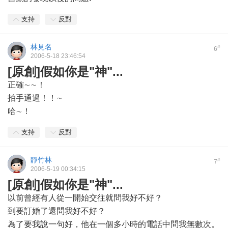
支持
反對
林見名
#
6
2006-5-18 23:46:54
[原創]假如你是"神"...
正確∼∼！
拍手通過！！∼
哈∼！
支持
反對
靜竹林
#
7
2006-5-19 00:34:15
[原創]假如你是"神"...
以前曾經有人從一開始交往就問我好不好？
到要訂婚了還問我好不好？
為了要我說一句好，他在一個多小時的電話中問我無數次。