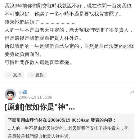
我說3年前你們剛交往時我就說不好，現在你問一百次我也
不可能說好，你講了一多小時不過是要找我背書罷了。
後來祂們結婚了..............................
人的一生不是由老天注定的，老天幫我們安排了很多貴人，
但是最後是我們親自把貴人往外送。
所以我們的一生是我們自己決定的，自然是自己決定的那就
要勇於負責面對。
可惜世間多數人還是喜歡牽拖。
支持
反對
小媛
#
8
2006-5-19 21:56:06
[原創]假如你是"神"...
下面引用由
靜竹林
在
2006/05/19 00:34am
發表的內容：
...人的一生不是由老天注定的，老天幫我們安排了很多貴人，但
是最後是我們親自把貴人往外送。