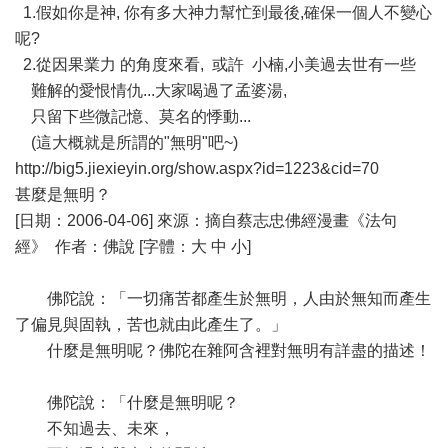
1.假如你是神, 你有多大神力幫忙到最後,確保一個人不變心
呢?
2.從因果業力 的角度來看, 或許 小楠,小美過去世有一些
難解的愛恨情仇...大家喝過了孟婆湯,
只留下些微記憶、莫名的悸動...
(這大概就是所謂的"無明"吧~)
http://big5.jiexieyin.org/show.aspx?id=1223&cid=70
甚麼是無明？
[日期：2006-04-06] 來源：摘自蔡志忠佛經漫畫《法句
經》 作者：佛說 [字體：大 中 小]
佛陀說：「一切痛苦都產生於無明，人由於無知而產生
了偏見與固執，苦也就由此產生了。」
什麼是無明呢？佛陀在雜阿含裡對無明有詳盡的描述！
佛陀說：「什麼是無明呢？
不知過去、未來，