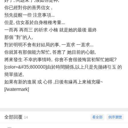
好了, 問題來了,假如你是神,
你已經對你的善男信女 ,
預先提醒一些 注意事項...
但是, 信女基於自身種種考量...
一而再 再而三 的祈求 小楠 就是她的最後 最終
那個 "對"的人,
對於明明不會有好結局的事, 一直求 一直求...
你就算有那個能力幫忙, 答應了 她目前的心願,
將來發生 不幸的事情時, 你會不會很後悔當初幫忙她呢?
[color=&#35;800000]由於時間關係,以上只是先拋磚引玉 的
簡單描述,
如果有新的進展 或 心得 ,日後有緣再上來補充囉~
[/watermark]
全部回覆
看全部
倒序瀏覽
14