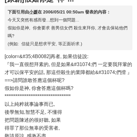
下面引用由
小媛
在
2006/05/21 00:50am
發表的內容：
今天又突然有感而發...想到一個問題...
假如你是神, 你會要求 善男信女們 殺生來拜你, 才會去保祐他們
嗎?
(例如: 信徒只是想求平安, 等正面祈求.)
[color=&#35;4B0082]再者, 如果信徒說:
『我一直很想拜素的, 但是如果&#31074;們 一定要我拜葷的
才可以保平安的話, 那這些殺生的業障都給&#31074;們揹 』
==>請問誰敢答應這個杯呢?
假如你是神, 你會答應這個杯嗎?
************************************
以上純粹就事論事而已,
後學無知,智慧不足, 不懂得
把問題陳述的很好聽, 如果
得罪了那位無辜的受害者,
敬請原諒, 感激不盡