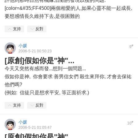
許他到那時自然有機緣,自動的發現以後的問題.
[color=&#35;FF4500]兩個相愛的人,如果心靈不能一起成長,
要想感情長久維持下去,是很困難的
支持
反對
小媛
#
9
2006-5-21 00:50:23
[原創]假如你是"神"...
今天又突然有感而發...想到一個問題...
假如你是神, 你會要求 善男信女們 殺生來拜你, 才會去保祐
他們嗎?
(例如: 信徒只是想求平安, 等正面祈求.)
支持
反對
小媛
#
10
2006-5-21 01:05:47
[原創]假如你是"神"...