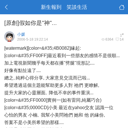
新生報到 笑談生活
[原創]假如你是"神"...
小媛
#
1
2006-5-18 19:22:14
6364
14
[watermark][color=&#35;4B0082]緣起:
[color=&#35;FF00FF]最近看到一些朋友的感情不是很順...
加上電視新聞幾乎每天都在播"劈腿"現形記....
好像有點扯遠了....
總之, 純粹心得分享, 大家意見交流而已啦...
希望透過這個主題能幫助更多人對 祂們 更瞭解,
提升大家的心靈層面, 降低不幸的事件重演...
[color=&#35;FF0000]實例一(如有雷同,純屬巧合)
[color=&#35;0000CD]小美 最近在yahoo交友 認識一位
心怡的男友 小楠, 我幫小美問祂們 她和 他 的緣份,
答案不是小美所希望的那樣....