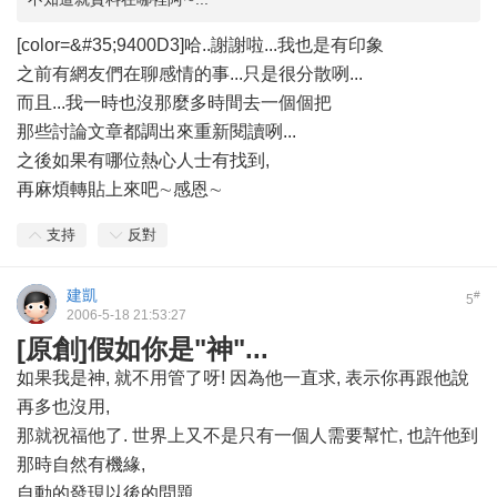
[color=&#35;9400D3]哈..謝謝啦...我也是有印象
之前有網友們在聊感情的事...只是很分散咧...
而且...我一時也沒那麼多時間去一個個把
那些討論文章都調出來重新閱讀咧...
之後如果有哪位熱心人士有找到,
再麻煩轉貼上來吧∼感恩∼
支持
反對
建凱
#
5
2006-5-18 21:53:27
[原創]假如你是"神"...
如果我是神, 就不用管了呀! 因為他一直求, 表示你再跟他說
再多也沒用,
那就祝福他了. 世界上又不是只有一個人需要幫忙, 也許他到
那時自然有機緣,
自動的發現以後的問題.