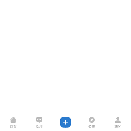
首頁
論壇
發現
我的