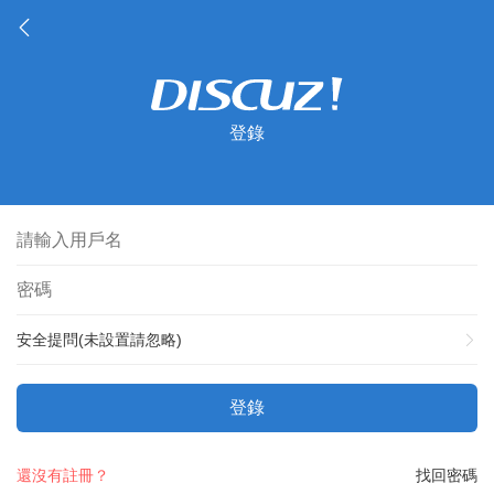
登錄
安全提問(未設置請忽略)
登錄
還沒有註冊？
找回密碼