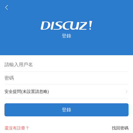
登錄
安全提問(未設置請忽略)
登錄
還沒有註冊？
找回密碼