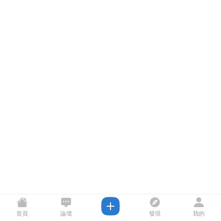
首頁
論壇
發現
我的