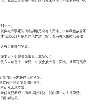
決策，包含思想情緒呼吸代謝內分泌等等，都是靠各種不同
不到一半。
，就像微晶弱電這個名詞也是沒有人用過，當然我也故意不
我才想說或許可以再深入探討一點，也為將來集結成書做一
水還有更細微的物質。
直面下方的影響最為嚴重，其餘次之。
，後方自然塞車，時間一久便會擴大塞車面積。甚至可能產
至血管阻塞或是癌症的產生。
這時候併發症便會開始產生。
都不信風水就沒事。
這時候就要看哪一個磁場較強勢，就由哪一方主導優勢。
生的影響結果。