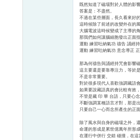
既然知道了磁場對於人體的影
答案是：不盡然。
不過在某些層面，長久看來好
這時候除了前述的改變外在的
大腦電波這時候變成了主導的
那我們如何讓腦細胞發出正面
運動 練習吐納氣功 禱告 誦經持咒 意念
運動 練習吐納氣功 意念導正
那為何禱告與誦經持咒會影響
這主要還是要靠專注力，等於
不是非常重要。
對於很多現代人喜歡強調藏語
如果要說藏語真的會比較有效
不管是藏 印 華 台語，只要心
不斷強調某種語言才對，那是
只要自己一心而念所產生的正
除了風水與自身的磁場之外，
命運的形成是累世億萬年所形成的軌
在運行中併行 交錯 碰撞，在