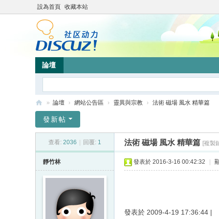
設為首頁
收藏本站
論壇
»
論壇
›
網站公告區
›
靈異與宗教
›
法術 磁場 風水 精華篇
靜
發新帖
竹
法術 磁場 風水 精華篇
查看:
2036
|
回覆:
1
[複製
林
心
靜竹林
發表於 2016-3-16 00:42:32
|
靈
網
站
發表於 2009-4-19 17:36:44 |