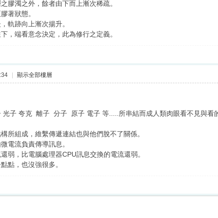
層之膠濁之外，餘者由下而上漸次稀疏。
至膠著狀態。
後，軌跡向上漸次揚升。
往下，端看意念決定，此為修行之定義。
:34
|
顯示全部樓層
光子 夸克 離子 分子 原子 電子 等.....所串結而成人類肉眼看不見與
結構所組成，維繫傳遞連結也與他們脫不了關係。
由微電流負責傳導訊息。
還弱，比電腦處理器CPU訊息交換的電流還弱。
一點點，也沒強很多。