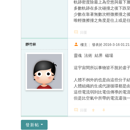
軌跡密度除最上為空悠與最下
多數軌跡在多次碰撞之後下跌
少數在靠著無數次輕微擦撞之
唯輕微擦撞之角度是往上或是
回覆
靜竹林
樓主
|
發表於 2016-3-16 01:21
靈魂 法術 結界 磁場
這宇宙間所以事物皆不脫於虛子 
人體不例外的也是由這些分子
人體組織的生成代謝循環都是
這些電流弱到比電信傳導的電流
但是比空氣中所帶的電流還強
回覆
發新帖