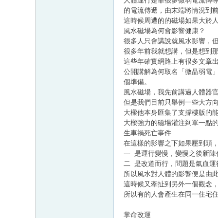
人體運行是靠很多微弱電流傳
的電流傳遞，由末端將情況到
這時候周遭的的磁場如果大於
風水磁場為何會影響健康？
很多人只會講說就風水影響，
很多年前我就想講，但是想到
這些年確實網路上有很多文章
公開講解為何取名「微晶弱電
個準備。
風水磁場，我先前講過人體器
但是我們目前只舉例一些大方
大樑他本身匯集了支撐樓版的
大樑強力的磁場灌注到單一點
生車禍死亡事件
在這樣的影響之下如果壓到頭
一 是運行變慢，變慢之後新
二 是改道而行，問題是氣血
所以風水對人體的影響便是由
這時候又牽扯到另外一個觀念
所以有的人會產生在同一住宅
掌命改運