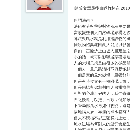
[這篇文章最後由靜竹林在 2010/02
何謂法術？
法術有分對靈與對物兩種主要
當改變整個大自然磁場結構之
陣法與風水就是利用擺設物的
擺設物體與範圍夠大就足以影
例如：基隆汐止山坡大量建屋
小的話，就可以影響居家磁場
人的大腦思想是由很多的微晶
一個人一旦思路清晰不容易犯
一個居家的風水磁場一旦很好
但是有時候會有一種附帶現象
但是磁場與你相剋的人會排擠
相對的心地不好的人，我們覺
害之後還可以把手言歡，例如政
不管局部風水再如何改變，還
福地福人居，再爛的風水都有
個人不積福不思正確努力上進
風水磁場為何對人的運勢會產