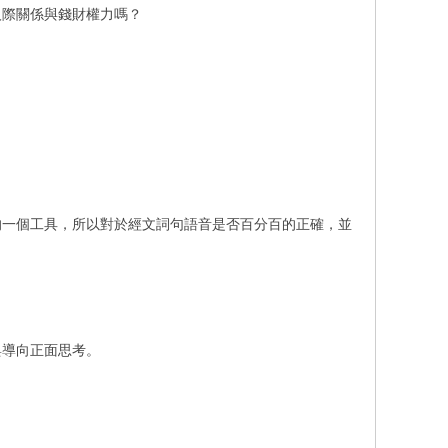
人際關係與錢財權力嗎？
的一個工具，所以對於經文詞句語音是否百分百的正確，並
與導向正面思考。