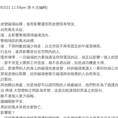
/21 11:59pm 第 4 次編輯]
是改變磁場結構，進而影響週招而改變現有情況。
後自然風生水起。
磁場，去影響整個環境磁場流向。
響整個地區的風水結構。
之後，下雨時數就減少很多，台北市區不再有固定的午後雷陣雨。
運行走向，進而影響居住在空間內的人。
弱電所傳導，一旦磁場的力量強過這些弱電流的話，就足以影響一個人的
錯，那不管是人際與工作投資，都不容易出錯，自然成功機會大增。
的話，那連帶的人的身上的磁場也會改變，好的磁場會讓人一看到你就心
，那就是物以類聚，好的磁場會吸引磁場與你相應的人自然靠近。
與討厭你。
得與他難以相處，但是他卻可以跟同類的人相處融洽，他們對於為了維護
治 商場 大型體制之間蔚為常態，這是比較讓我拒而遠之的部分。
是敵不過個人業力福報。
人賺錢闔家平安。
，再好的風水依然全家敗亡。
生影響呢？