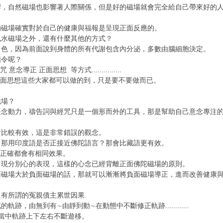
響，自然磁場也影響著人際關係，但是好的磁場就會完全給自己帶來好的
的磁場確實對於自己的健康與福報是呈現正面反應的。
風水磁場之外，還有什麼其他的方式？
角色，因為前面說到身體的所有代謝包含內分泌，多數由腦細胞決定。
指令呢？
導正 正面思想 等方式...............
 正面思想這些大家都可以做的到，只是要不要做而已。
磁場？
是念動力，禱告詞與經咒只是一個形而外的工具，那是幫助自己意念專注
會比較有效，這是非常錯誤的觀念。
，那用印度語是否正接近佛陀語言？那會比藏語更有效。
念正確都會有相同效果。
出現分別心的表現，這樣的心念已經背離正面佛陀磁場的原則。
面磁場大於負面磁場的話，那就可以漸漸將負面磁場導正，進而改善健康
還有所謂的冤親債主累世因果
跡，由無到有∼由靜到動∼在動態中不斷修正軌跡............
這當中軌跡上下左右不斷遊移。