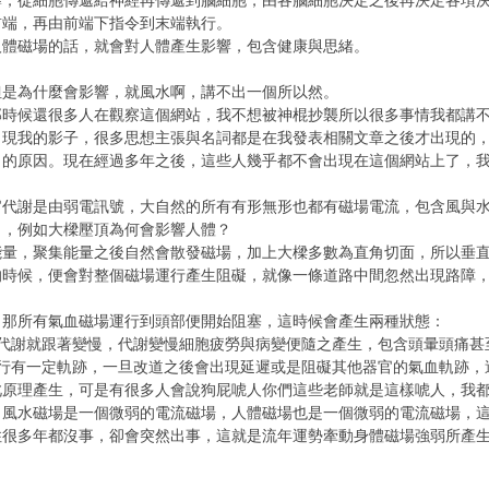
導，從細胞傳遞給神經再傳遞到腦細胞，由各腦細胞決定之後再決定各項
前端，再由前端下指令到末端執行。
人體磁場的話，就會對人體產生影響，包含健康與思緒。
但是為什麼會影響，就風水啊，講不出一個所以然。
那時候還很多人在觀察這個網站，我不想被神棍抄襲所以很多事情我都講
出現我的影子，很多思想主張與名詞都是在我發表相關文章之後才出現的
」的原因。現在經過多年之後，這些人幾乎都不會出現在這個網站上了，
官代謝是由弱電訊號，大自然的所有有形無形也都有磁場電流，包含風與
向，例如大樑壓頂為何會影響人體？
能量，聚集能量之後自然會散發磁場，加上大樑多數為直角切面，所以垂
的時候，便會對整個磁場運行產生阻礙，就像一條道路中間忽然出現路障
，那所有氣血磁場運行到頭部便開始阻塞，這時候會產生兩種狀態：
陳代謝就跟著變慢，代謝變慢細胞疲勞與病變便隨之產生，包含頭暈頭痛甚
運行有一定軌跡，一旦改道之後會出現延遲或是阻礙其他器官的氣血軌跡，
此原理產生，可是有很多人會說狗屁唬人你們這些老師就是這樣唬人，我
，風水磁場是一個微弱的電流磁場，人體磁場也是一個微弱的電流磁場，
住很多年都沒事，卻會突然出事，這就是流年運勢牽動身體磁場強弱所產