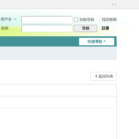
切
換
用戶名
自動登錄
找回密碼
到
寬
密碼
註冊
登錄
版
快捷導航
返回列表