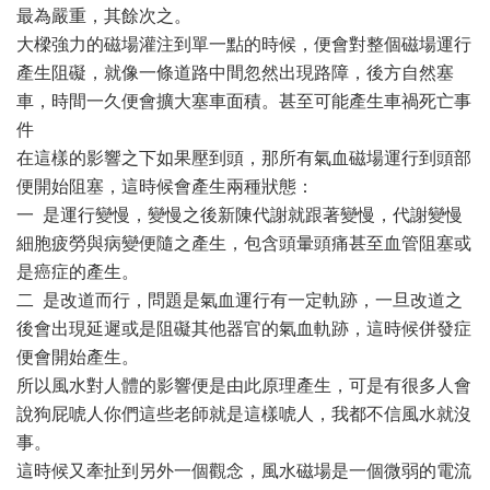
最為嚴重，其餘次之。
大樑強力的磁場灌注到單一點的時候，便會對整個磁場運行
產生阻礙，就像一條道路中間忽然出現路障，後方自然塞
車，時間一久便會擴大塞車面積。甚至可能產生車禍死亡事
件
在這樣的影響之下如果壓到頭，那所有氣血磁場運行到頭部
便開始阻塞，這時候會產生兩種狀態：
一 是運行變慢，變慢之後新陳代謝就跟著變慢，代謝變慢
細胞疲勞與病變便隨之產生，包含頭暈頭痛甚至血管阻塞或
是癌症的產生。
二 是改道而行，問題是氣血運行有一定軌跡，一旦改道之
後會出現延遲或是阻礙其他器官的氣血軌跡，這時候併發症
便會開始產生。
所以風水對人體的影響便是由此原理產生，可是有很多人會
說狗屁唬人你們這些老師就是這樣唬人，我都不信風水就沒
事。
這時候又牽扯到另外一個觀念，風水磁場是一個微弱的電流