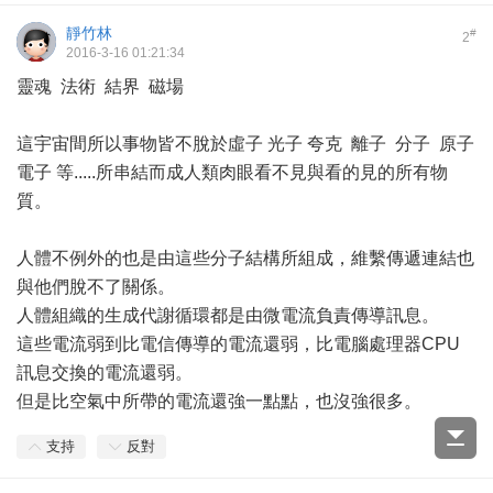
靜竹林
#
2
2016-3-16 01:21:34
靈魂 法術 結界 磁場
這宇宙間所以事物皆不脫於虛子 光子 夸克 離子 分子 原子
電子 等.....所串結而成人類肉眼看不見與看的見的所有物
質。
人體不例外的也是由這些分子結構所組成，維繫傳遞連結也
與他們脫不了關係。
人體組織的生成代謝循環都是由微電流負責傳導訊息。
這些電流弱到比電信傳導的電流還弱，比電腦處理器CPU
訊息交換的電流還弱。
但是比空氣中所帶的電流還強一點點，也沒強很多。
支持
反對