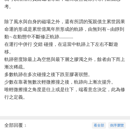
考。
除了風水與自身的磁場之外，還有所謂的冤親債主累世因果
命運的形成是累世億萬年所形成的軌跡，由無到有∼由靜到
動∼在動態中不斷修正軌跡............
在運行中併行 交錯 碰撞，在這當中軌跡上下左右不斷遊
移。
軌跡密度除最上為空悠與最下層之膠濁之外，餘者由下而上
漸次稀疏。
多數軌跡在多次碰撞之後下跌至膠著狀態。
少數在靠著無數次輕微擦撞之後，軌跡向上漸次揚升。
唯輕微擦撞之角度是往上或是往下，端看意念決定，此為修
行之定義。
全部回覆
看全部
倒序瀏覽
1