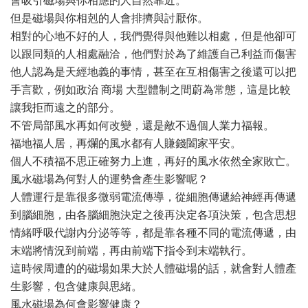
會吸引磁場與你相應的人自然靠近。
但是磁場與你相剋的人會排擠與討厭你。
相對的心地不好的人，我們覺得與他難以相處，但是他卻可
以跟同類的人相處融洽，他們對於為了維護自己利益而傷害
他人認為是天經地義的事情，甚至在互相傷害之後還可以把
手言歡，例如政治 商場 大型體制之間蔚為常態，這是比較
讓我拒而遠之的部分。
不管局部風水再如何改變，還是敵不過個人業力福報。
福地福人居，再爛的風水都有人賺錢闔家平安。
個人不積福不思正確努力上進，再好的風水依然全家敗亡。
風水磁場為何對人的運勢會產生影響呢？
人體運行是靠很多微弱電流傳導，從細胞傳遞給神經再傳遞
到腦細胞，由各腦細胞決定之後再決定各項決策，包含思想
情緒呼吸代謝內分泌等等，都是靠各種不同的電流傳遞，由
末端將情況到前端，再由前端下指令到末端執行。
這時候周遭的的磁場如果大於人體磁場的話，就會對人體產
生影響，包含健康與思緒。
風水磁場為何會影響健康？