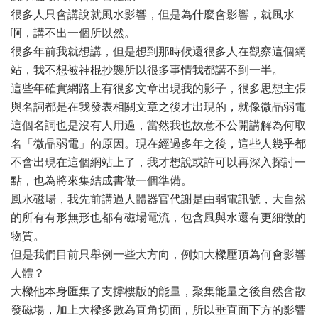
很多人只會講說就風水影響，但是為什麼會影響，就風水
啊，講不出一個所以然。
很多年前我就想講，但是想到那時候還很多人在觀察這個網
站，我不想被神棍抄襲所以很多事情我都講不到一半。
這些年確實網路上有很多文章出現我的影子，很多思想主張
與名詞都是在我發表相關文章之後才出現的，就像微晶弱電
這個名詞也是沒有人用過，當然我也故意不公開講解為何取
名「微晶弱電」的原因。現在經過多年之後，這些人幾乎都
不會出現在這個網站上了，我才想說或許可以再深入探討一
點，也為將來集結成書做一個準備。
風水磁場，我先前講過人體器官代謝是由弱電訊號，大自然
的所有有形無形也都有磁場電流，包含風與水還有更細微的
物質。
但是我們目前只舉例一些大方向，例如大樑壓頂為何會影響
人體？
大樑他本身匯集了支撐樓版的能量，聚集能量之後自然會散
發磁場，加上大樑多數為直角切面，所以垂直面下方的影響