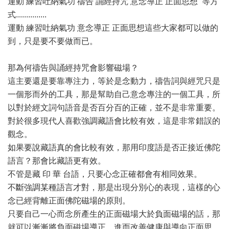
運動 練習吐納氣功 禱告 誦經持咒 意念導正 正面思想 等方
式...............
運動 練習吐納氣功 意念導正 正面思想這些大家都可以做的
到，只是要不要做而已。
那為何禱告與誦經持咒會影響磁場？
這主要還是要靠專注力，等於是念動力，禱告詞與經咒只是
一個形而外的工具，那是幫助自己意念專注的一個工具，所
以對於經文詞句語音是否百分百的正確，並不是非常重要。
對於很多現代人喜歡強調藏語會比較有效，這是非常錯誤的
觀念。
如果要說藏語真的會比較有效，那用印度語是否正接近佛陀
語言？那會比藏語更有效。
不管是藏 印 華 台語，只要心念正確都會有相同效果。
不斷強調某種語言才對，那是出現分別心的表現，這樣的心
念已經背離正面佛陀磁場的原則。
只要自己一心而念所產生的正面磁場大於負面磁場的話，那
就可以漸漸將負面磁場導正，進而改善健康與導向正面思