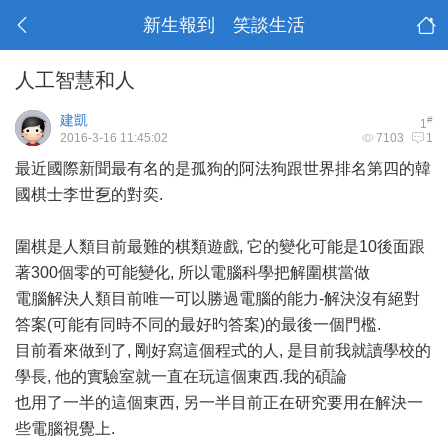
新生報到 笑談生活
人工智慧和人
建凱
#
1
2016-3-16 11:45:02
7103
1
最近國際新聞最有名的是孤狗的
阿法狗
跟世界排名第四的韓
國棋士
李世乭
的對奕.
圍棋是人類目前最難的棋類遊戲, 它的變化可能是10後面跟
著300個零的可能變化, 所以電腦科學把解圍棋當做
電腦解決人類目前唯一可以勝過電腦的能力-解決沒有絕對
答案(可能有同時不同的最好旳答案)的最後一個門檻.
目前看來做到了, 剛好寫這個程式的人, 是目前我就讀學校的
學長, 他的實驗室就一直在玩這個東西.我的碩論
也用了一半的這個東西, 另一半目前正在研究要用在解決一
些電腦視覺上.