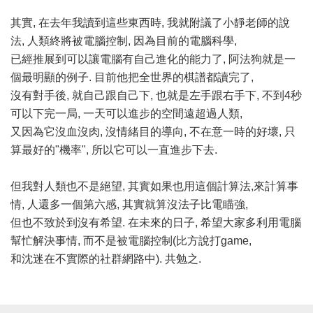
其實, 在去年我讀到這些東西時, 我就附議了小靜老師的說
法, 人類終將被電腦控制, 因為目前的電腦科學,
已經推展到可以讓電腦有自己進化的能力了, 阿法狗就是一
個最明顯的例子. 目前他把全世界的棋譜都讀完了,
沒有對手後, 就自己跟自己下, 也就是左手跟右手下, 不到4秒
可以下完一局, 一天可以進步的空間遠超過人類,
又因為它沒血沒肉, 沒情緒目的導向, 不在意一時的好壞, 只
算最好的"機率", 所以它可以一直進步下去.
但我對人類也不是絕望, 其實如果也用這個計算法,來計算事
情, 人還多一個第六感, 其實就算沒法子比電瞄強,
但也不致於到沒有希望. 在未來的日子, 希望大家多利用電腦
幫忙解決事情, 而不是被電腦控制(比方說打game,
和沈迷在不實際的社群網路中). 共勉之.