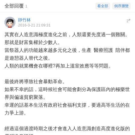
全部回覆
看全部
倒序瀏覽
1
靜竹林
#
2
2016-3-21 21:09:31
其實在人造意識極度進化之前，人類還要先度過一個難關。
那就是財富集權於少數人。
當祭器人的功能越來越多元化之後，生產 醫療照護 陪伴都
是遊憩器人替代之後。
人類的就業機會在哪裡?再加上溫室效應等等問題。
最後終將導致社會暴動革命。
如果不幸的話，這時候社會可能會劃分為保護區內的極樂世
界與偏遠貧窮聚落。
幸運的話基本生活有政府社會福利支撐，要過高等生活的在
力爭上游。
經過這個過渡時期之後才會進入人造意識創造高度進化版的