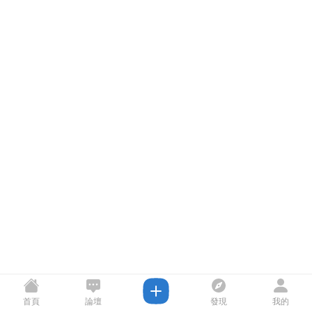
首頁
論壇
發現
我的