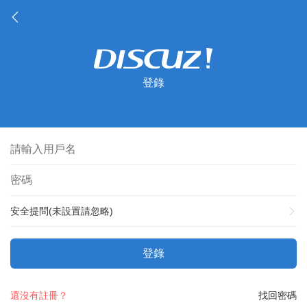
登錄
安全提問(未設置請忽略)
登錄
還沒有註冊？
找回密碼