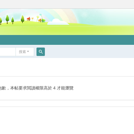
搜索
搜
索
抱歉，本帖要求閲讀權限高於 4 才能瀏覽