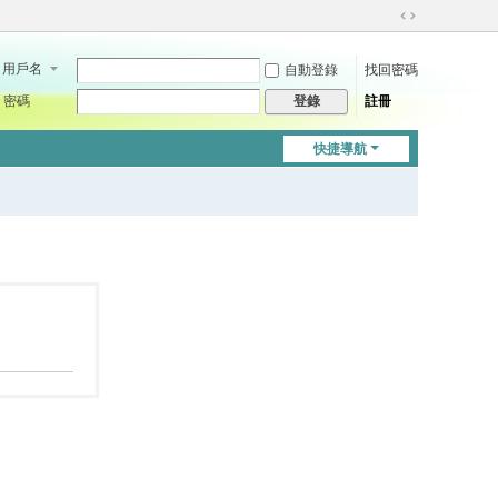
切
換
用戶名
自動登錄
找回密碼
到
寬
密碼
註冊
登錄
版
快捷導航