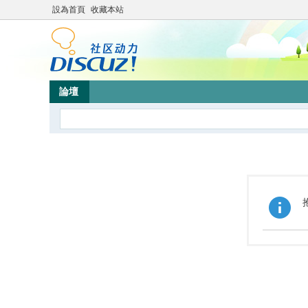
設為首頁
收藏本站
論壇