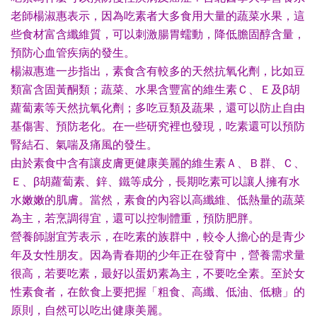
老師楊淑惠表示，因為吃素者大多食用大量的蔬菜水果，這
些食材富含纖維質，可以刺激腸胃蠕動，降低膽固醇含量，
預防心血管疾病的發生。
楊淑惠進一步指出，素食含有較多的天然抗氧化劑，比如豆
類富含固黃酮類；蔬菜、水果含豐富的維生素Ｃ、Ｅ及β胡
蘿蔔素等天然抗氧化劑；多吃豆類及蔬果，還可以防止自由
基傷害、預防老化。在一些研究裡也發現，吃素還可以預防
腎結石、氣喘及痛風的發生。
由於素食中含有讓皮膚更健康美麗的維生素Ａ、Ｂ群、Ｃ、
Ｅ、β胡蘿蔔素、鋅、鐵等成分，長期吃素可以讓人擁有水
水嫩嫩的肌膚。當然，素食的內容以高纖維、低熱量的蔬菜
為主，若烹調得宜，還可以控制體重，預防肥胖。
營養師謝宜芳表示，在吃素的族群中，較令人擔心的是青少
年及女性朋友。因為青春期的少年正在發育中，營養需求量
很高，若要吃素，最好以蛋奶素為主，不要吃全素。至於女
性素食者，在飲食上要把握「粗食、高纖、低油、低糖」的
原則，自然可以吃出健康美麗。