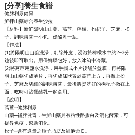
[分享]養生食譜
健脾利尿健胃
鮮拌山藥綜合養生沙拉
【材料】新鮮陽明山山藥、萵苣、檸檬、枸杞子、芝麻、松
子、調味海苔一小包、優酪乳一瓶。
【作法】
(1)將陽明山山藥洗淨，削除外皮，浸泡於檸檬水中約2~3分
鐘後即可取出。用保鮮膜包好，放入冰箱中冷藏。
(2)將萵苣用鹽水洗淨，用手撕成小片後舖於盤底，再將陽
明山山藥切成薄片，再切成條狀置於萵苣上方，再撒上松
子、芝麻及切細的調味海苔，最後將燙洗好的枸杞子撒在上
面，吃時可沾優酪乳一起食用。
【說明】
萵苣─健脾利尿
山藥─補脾健胃，生鮮山藥具有粘性酪蛋白及消化酵素，可
提昇免疫，幫助消化。
松子─含有適量之種子脂肪及維他命Ｅ。