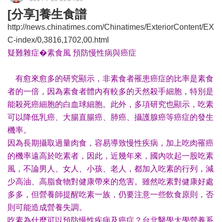
[分享]養生食譜
http://news.chinatimes.com/Chinatimes/ExteriorContent/EX
C-index/0,3816,1702,00.html
疑難雜症�素食風 預防慢性病與癌症
有愈來愈多的研究顯示，非素食者罹患癌症的比率是素食
者的一倍，因為素食者體內有較多的天然殺手細胞，特別是
能殺死癌細胞的白血球細胞。此外，多項研究也顯示，吃素
可以降低乳癌、大腸直腸癌、肺癌、攝護腺癌等癌症的發生
機率。
因為長期攝取過量肉食，容易導致慢性疾病，加上吃肉罹癌
的機率遠高於吃素者，因此，近幾年來，國內吹起一股吃素
風，不論男人、女人、小孩、老人，都加入吃素的行列，減
少高油、高脂食物對健康帶來的危害。雖然吃素對健康好處
多多，但營養師提醒吃素一族，仍要注意一些飲食原則，否
則可能造成營養失調。
吃素為什麼可以預防慢性疾病及癌症？台北醫學大學營養系