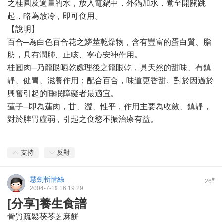
之桂圓及適量的水，放入電鍋中，外鍋加水，煮至開關跳
起，略為放冷，即可食用。
【說明】
百合─為白色百合花之鱗莖乾燥物，含有豐富的蛋白質、脂
肪，具有潤肺、止咳、寧心安神作用。
桂圓肉─乃龍眼晒乾處理後之龍眼乾，具天然的甜味、有鎮
靜、健胃、滋養作用；配合百合，味道更香甜。對於因過於
興奮引起的睡眠障礙者最適宜。
蓮子─即為蓮肉，甘、澀、性平，作用主要為收斂、鎮靜，
對於脾胃虛弱，引起之食慾不振治療有益。
支持
反對
慧劍斬情絲
#
26
2004-7-19 16:19:29
[分享]養生食譜
骨質疏鬆茯苓芝麻餅