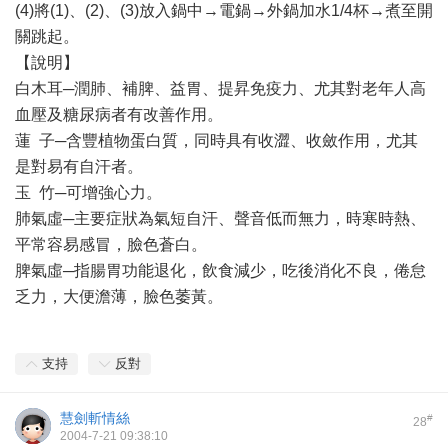
(4)將(1)、(2)、(3)放入鍋中→電鍋→外鍋加水1/4杯→煮至開
關跳起。
【說明】
白木耳─潤肺、補脾、益胃、提昇免疫力、尤其對老年人高
血壓及糖尿病者有改善作用。
蓮 子─含豐植物蛋白質，同時具有收澀、收斂作用，尤其
是對易有自汗者。
玉 竹─可增強心力。
肺氣虛─主要症狀為氣短自汗、聲音低而無力，時寒時熱、
平常容易感冒，臉色蒼白。
脾氣虛─指腸胃功能退化，飲食減少，吃後消化不良，倦怠
乏力，大便澹薄，臉色萎黃。
支持
反對
慧劍斬情絲
#
28
2004-7-21 09:38:10