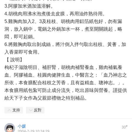
3.阿膠加米酒加溫溶解。
4.胡桃肉用沸水泡煮後去皮膜，再用油炸熟待用。
5.雞胸肉加入2、3及桂枝、胡桃肉用鋁箔紙包好，勿有漏
洞，放入鍋中，電鍋之外鍋加水一杯，煮至開關跳起，略
悶，即可起鍋。
6.將雞胸肉取出剝成絲，將汁倒入拌勻取出桂枝、黃蓍，加
入香菜即可食用。
【 說明】
枸杞子滋陰明目、補肝腎，胡桃肉補腎養血，雞肉補氣養
血、阿膠補血、桂圓肉健脾生血，中醫言之：「血乃神志之
所依，本食膳配合桂枝之芳香，且有益精血、聰神志。」。
本食膳用紙包紮可防止成分流失，吃出原味與營養。謹提供
給天下子女作為父親節禮物之特別補品。
支持
反對
小媛
#
30
2004-7-29 10:24:29