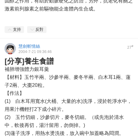
固醇之作用，有助於動脈硬化之防治，另外，抗老化有關之
激素前列腺素之前驅物能企進體內生合成。
支持
反對
慧劍斬情絲
#
27
2004-7-21 09:36:46
[分享]養生食譜
補肺增強體力銀耳羹
【材料】玉竹半兩、沙參半兩、麥冬半兩、白木耳1兩、蓮
子2兩、大棗20粒。
【作法】
(1) 白木耳用寬水(大桶、大量的水)洗淨，浸於乾淨水中，
用果汁機輕打2下成小碎片。
(2) 玉竹切細，沙參切片，麥冬切細。（或先泡於清水
中，軟後再切，湯汁留用，勿倒掉。)
(3)蓮子洗淨，用熱水燙洗後，放入碗中加蓋略為悶潤。