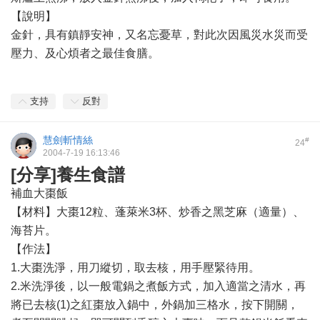
【說明】
金針，具有鎮靜安神，又名忘憂草，對此次因風災水災而受
壓力、及心煩者之最佳食膳。
支持
反對
慧劍斬情絲
#
24
2004-7-19 16:13:46
[分享]養生食譜
補血大棗飯
【材料】大棗12粒、蓬萊米3杯、炒香之黑芝麻（適量）、
海苔片。
【作法】
1.大棗洗淨，用刀縱切，取去核，用手壓緊待用。
2.米洗淨後，以一般電鍋之煮飯方式，加入適當之清水，再
將已去核(1)之紅棗放入鍋中，外鍋加三格水，按下開關，