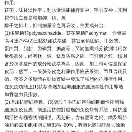
作用。
茯苓，味甘淡性平，利水滲濕能補脾和中、寧心安神，其利
尿作用主要是增加鉀、鈉、氯
離子之排出，抑制細尿管之再吸收，主要成分含：
(1)多聚糖類polysacchazide、茯苓聚糖Pachyman，含量最
高可達75%(2)三帖類如茯苓酸，其它麥角固醇、甲殼質、
蛋白質、脂肪、卵磷質、膽鹼等，至於無機成分被測出鈣含
量很高外，尚有鎂、銅、錳及防癌之硒。而無機之鋅、錳則
含於茯苓皮部的成分較茯苓為高，因此，加工時可儘量保留
皮部，然而，一般茯苓皮之利尿作用較茯苓強，而且含銅及
硒。茯苓之多醣體在動物實驗中發現了強烈的抗腫瘤作用。
在免疫功能上(1)茯苓會增加巨噬細胞的細胞毒性作用即增
加吞噬力及指數。
(2)增加抗體細胞數。(3)增加Ｔ淋巴細胞的細胞毒性即增強
細胞免疫反應，能激活抗體對腫瘤的免疫監督系統，與抗腫
瘤活性有極密切的關係。黑芝麻，含有豐富之鈣、鐵及脂肪
油和必需不飽和脂肪酸83%~90%，有脂化膽固醇及去除膽