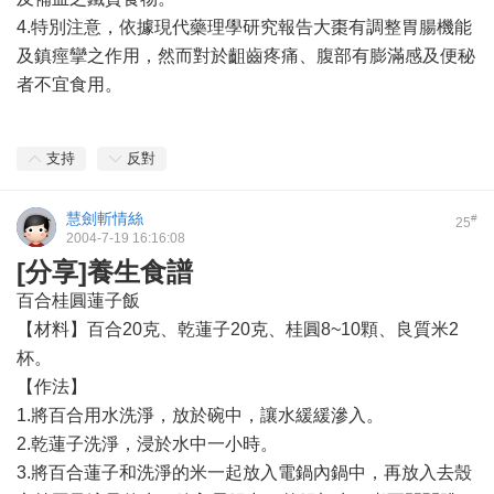
4.特別注意，依據現代藥理學研究報告大棗有調整胃腸機能
及鎮痙攣之作用，然而對於齟齒疼痛、腹部有膨滿感及便秘
者不宜食用。
支持
反對
慧劍斬情絲
#
25
2004-7-19 16:16:08
[分享]養生食譜
百合桂圓蓮子飯
【材料】百合20克、乾蓮子20克、桂圓8~10顆、良質米2
杯。
【作法】
1.將百合用水洗淨，放於碗中，讓水緩緩滲入。
2.乾蓮子洗淨，浸於水中一小時。
3.將百合蓮子和洗淨的米一起放入電鍋內鍋中，再放入去殼