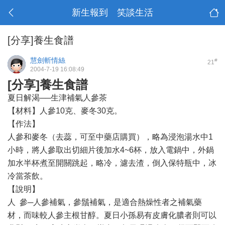
新生報到 笑談生活
[分享]養生食譜
慧劍斬情絲
#
21
2004-7-19 16:08:49
[分享]養生食譜
夏日解渴──生津補氣人參茶
【材料】人參10克、麥冬30克。
【作法】
人參和麥冬（去蕊，可至中藥店購買），略為浸泡湯水中1
小時，將人參取出切細片後加水4~6杯，放入電鍋中，外鍋
加水半杯煮至開關跳起，略冷，濾去渣，倒入保特瓶中，冰
冷當茶飲。
【說明】
人 參─人參補氣，參鬚補氣，是適合熱燥性者之補氣藥
材，而味較人參主根甘醇。夏日小孫易有皮膚化膿者則可以