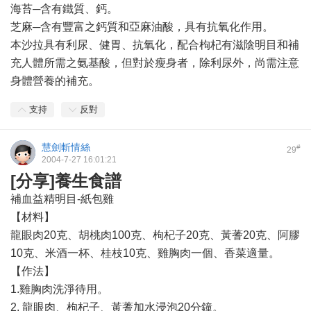
海苔─含有鐵質、鈣。
芝麻─含有豐富之鈣質和亞麻油酸，具有抗氧化作用。
本沙拉具有利尿、健胃、抗氧化，配合枸杞有滋陰明目和補
充人體所需之氨基酸，但對於瘦身者，除利尿外，尚需注意
身體營養的補充。
支持
反對
慧劍斬情絲
#
29
2004-7-27 16:01:21
[分享]養生食譜
補血益精明目-紙包雞
【材料】
龍眼肉20克、胡桃肉100克、枸杞子20克、黃蓍20克、阿膠
10克、米酒一杯、桂枝10克、雞胸肉一個、香菜適量。
【作法】
1.雞胸肉洗淨待用。
2. 龍眼肉、枸杞子、黃蓍加水浸泡20分鐘。