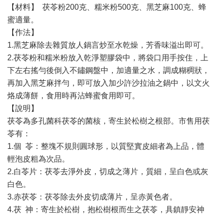
【材料】 茯苓粉200克、糯米粉500克、黑芝麻100克、蜂
蜜適量。
【作法】
1.黑芝麻除去雜質放人鍋言炒至水乾燥，芳香味溢出即可。
2.茯苓粉和糯米粉放入乾淨塑膠袋中，將袋口用手按住，上
下左右搖勻後倒入不鏽鋼盤中，加適量之水，調成糊稠狀，
再加入黑芝麻拌勻，即可放入加少許沙拉油之鍋中，以文火
烙成薄餅，食用時再沾蜂蜜食用即可。
【說明】
茯苓為多孔菌科茯苓的菌核，寄生於松樹之根部。市售用茯
苓有：
1.個 苓：整塊不規則圓球形，以質堅實皮細者為上品，體
輕泡皮粗為次品。
2.白苓片：茯苓去淨外皮，切成之薄片，質細，呈白色或灰
白色。
3.赤茯苓：茯苓除去外皮切成薄片，呈赤黃色者。
4.茯 神：寄生於松樹，抱松樹根而生之茯苓，具鎮靜安神