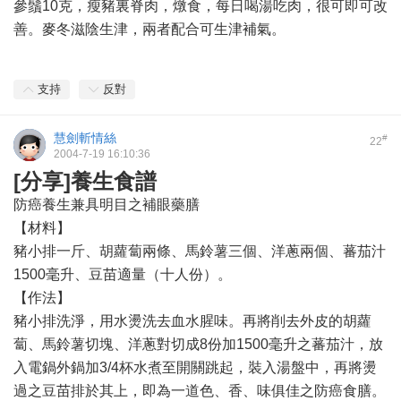
參鬚10克，瘦豬裏脊肉，燉食，每日喝湯吃肉，很可即可改
善。麥冬滋陰生津，兩者配合可生津補氣。
支持
反對
慧劍斬情絲
#
22
2004-7-19 16:10:36
[分享]養生食譜
防癌養生兼具明目之補眼藥膳
【材料】
豬小排一斤、胡蘿蔔兩條、馬鈴薯三個、洋蔥兩個、蕃茄汁
1500毫升、豆苗適量（十人份）。
【作法】
豬小排洗淨，用水燙洗去血水腥味。再將削去外皮的胡蘿
蔔、馬鈴薯切塊、洋蔥對切成8份加1500毫升之蕃茄汁，放
入電鍋外鍋加3/4杯水煮至開關跳起，裝入湯盤中，再將燙
過之豆苗排於其上，即為一道色、香、味俱佳之防癌食膳。