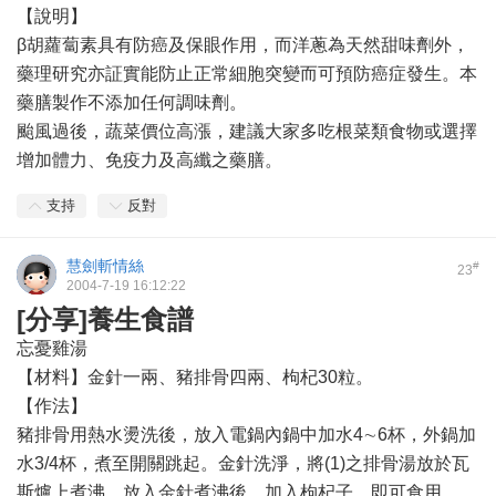
【說明】
β胡蘿蔔素具有防癌及保眼作用，而洋蔥為天然甜味劑外，
藥理研究亦証實能防止正常細胞突變而可預防癌症發生。本
藥膳製作不添加任何調味劑。
颱風過後，蔬菜價位高漲，建議大家多吃根菜類食物或選擇
增加體力、免疫力及高纖之藥膳。
支持
反對
慧劍斬情絲
#
23
2004-7-19 16:12:22
[分享]養生食譜
忘憂雞湯
【材料】金針一兩、豬排骨四兩、枸杞30粒。
【作法】
豬排骨用熱水燙洗後，放入電鍋內鍋中加水4∼6杯，外鍋加
水3/4杯，煮至開關跳起。金針洗淨，將(1)之排骨湯放於瓦
斯爐上煮沸，放入金針煮沸後，加入枸杞子，即可食用。