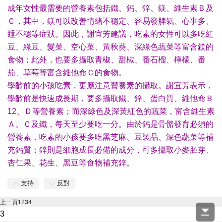
成年女性最需要的營養素包括鐵、鈣、鋅、鎂、維生素Ｂ及
Ｃ，其中，鎂可以改善情緒不穩定、容易發脾氣、心事多、
睡不穩等症狀。因此，謝宜芳建議，吃素的女性可以多吃紅
豆、綠豆、髮菜、空心菜、黃秋葵、深綠色蔬菜等富含鎂的
食物；此外，也要多攝取青椒、甜椒、番石榴、檸檬、番
茄、草莓等富含維他命Ｃ的食物。
學齡前的小孩吃素，更應注意營養素的攝取。謝宜芳表示，
學齡前是快速成長期，要多攝取鐵、鋅、蛋白質、維他命Ｂ
12、Ｄ等營養素；而深綠色及深黃紅色的蔬菜，富含維生素
Ａ、Ｃ及鐵，每天至少要吃一分。由於鈣是骨骼發育必須的
營養素，吃素的小孩要多吃黑芝麻、豆製品、深色蔬菜等補
充鈣質；鋅則是細胞成長必備的成分，可多攝取小麥胚芽、
杏仁果、花生、黑豆等食物補充鋅。
支持
反對
上一頁
1
2
3
4