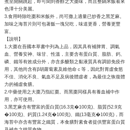
煮至開關跳起，即可聞到香醇之大棗味，而且整鍋米飯看來
色澤十分美麗。
3.食用時除吃棗和米飯外，尚可撒上適量已炒香之黑芝麻。
加味之海苔片則可包著飯一塊兒吃，味道更香，營養更豐
富。
【說明】
1.大棗在吾國本草書中列為上品，因其具有補脾胃、調氣
血、營養安神、味甘、性溫，主要含有蛋白質、脂肪、鈣、
磷、鐵等有效成分外，亦含多醣類之黏液質具有調節免疫作
用，其他尚含有β胡蘿蔔素及維他命ｃ等，因此對胃虛食慾
不佳、消化不良、氣血不足及病後體虛者，為最佳之恢復體
力的補虛食膳。
2.中藥使用之大棗乃指紅棗。而黑棗同樣具有養血補中作
用，亦可使用。
3.黑芝麻含有豐富的蛋白質(16.3克�100克)、脂質(52.9克
�100克)、鈣質(1.24克�100克)、鐵(13毫克�100克)，而
海苔中亦含有豐富之鐵質，本食膳對素食者提供豐富蛋白質
及補血之鐵質食物。