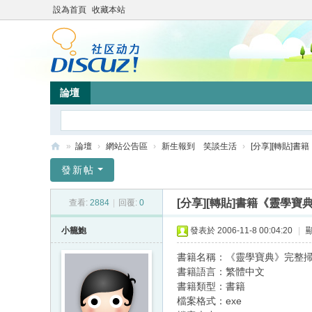
設為首頁
收藏本站
論壇
»
論壇
›
網站公告區
›
新生報到 笑談生活
›
[分享][轉貼]書
靜
發新帖
竹
[分享][轉貼]書籍《靈學寶
查看:
2884
|
回覆:
0
林
心
小籠鮑
發表於 2006-11-8 00:04:20
|
靈
書籍名稱：《靈學寶典》完整
網
書籍語言：繁體中文
書籍類型：書籍
站
檔案格式：exe