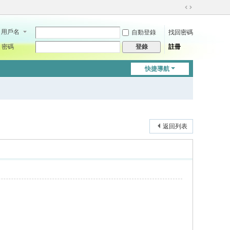
切
換
用戶名
自動登錄
找回密碼
到
寬
密碼
註冊
登錄
版
快捷導航
返回列表