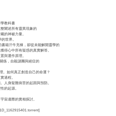
靈學教科書
完整闡述所有靈異現象的
潛藏的神祕力量。
學的世界。
的書籍汗牛充棟，卻從未能解開靈學的
以獲得心中所有疑惑的真實解答。
位置與運作原理。
關係，自殺謎團與絕症的
理。如何真正創造自己的命運？
真實過程。
相。人身疑難病苦的起因與預防。
靈性的起源。
。宇宙邊際的實相探討。
1D_1162915401.torrent]