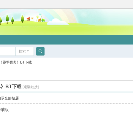
搜索
搜
籍《靈學寶典》BT下載
索
典》BT下載
[複製鏈接]
顯示全部樓層
掃瞄版