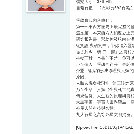
檔案大小：398 MB
書籍頁數：12頁彩頁592頁黑白
靈學寶典內容簡介：
第一部東西方歷史上最完整的
這是第一本東西方人類歷史上
研究報告書，幫助你發現內在
從實證 與研究中，帶你進入靈
從古到今，研 究「靈」之真相
神秘面紗，本書則不然，你可
小至個人：靈魂的存在、寄託
外靈─鬼魂的形成原理與人類的
原因。
人體玄機奧秘潛能─第三眼之原
乃至生活：人類出生與死亡的
傳統信仰、人生觀的原理與真
大至宇宙：宇宙與世界肇生、
外星人的科技與智慧。
九大行星之高等外星文明揭密
[UploadFile=15B1B9q1A4l1AE