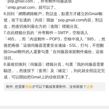
「pop.gmail.com」，外寄郵件伺服器填
「smtp.gmail.com」就可以了。
6.回到「網際網路帳戶」對話盒，點選方才建立的Gmail帳
號，按下右邊的〔內容〕開啟「pop.gmail.com內容」對話
盒，然後切換到最右方的〔進階〕標籤分頁。
7.在此標籤分頁的「外寄郵件 – SMTP」空格填入
「465」，而「內送郵件 – POP3」空格中填入「995」，然
後把兩個「這個伺服器需要安全連線 - SSL」打勾，不想刪
除Gmail郵件的人還要勾選「在伺服器保留郵件備份」這個
項目。
8.最後切換到〔伺服器〕標籤分頁，勾選「我的伺服器需要
驗證」，然後按下〔套用〕及〔確定〕，到此就全部設定完
成，可以開始把Gmail上的信收回來了。
附件:
您需要
登錄
才可以下載或查看附件。沒有賬號？
註冊