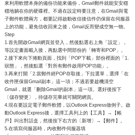
來利用軟體本身的備份功能來備份，Gmail郵件就能安安穩
穩地躺在你的硬碟裡。不過在設定時要注意，在Gmail與電
子郵件軟體兩方，都要記得啟動收信後信件仍保留在伺服器
上的功能，避免信收回來之後，Gmail反而變成空無一物。
Step
1.首先開啟Gmail網頁並登入，然後點選右上角「設定」，
等設定畫面載入後，再點選中間部份的「轉寄和POP」。
2.接下來向下捲動頁面，找到「POP下載」部份裡面的「1.
狀態」，然後點選「對所有郵件啟用POP功能」。
3.再來打開「2.當郵件經POP存取後」下拉選單，選擇「在
收件匣保留Gmail副本」這一項；不過若要趁機清空
Gmail，就選「刪除Gmail的副本」這一項。選好後按下
〔儲存變更〕，待儲存完畢就可關閉網頁。
4.現在要設定電子郵件軟體，以Outlook Express做例子。啟
動Outlook Express後，選擇工具列上的【工具】→【帳
戶】叫出對話盒，然後按下右方的〔新增〕→【郵件】。
5.在填寫伺服器時，內收郵件伺服器填