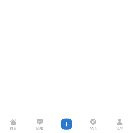
首頁
論壇
發現
我的