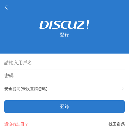
登錄
安全提問(未設置請忽略)
登錄
還沒有註冊？
找回密碼