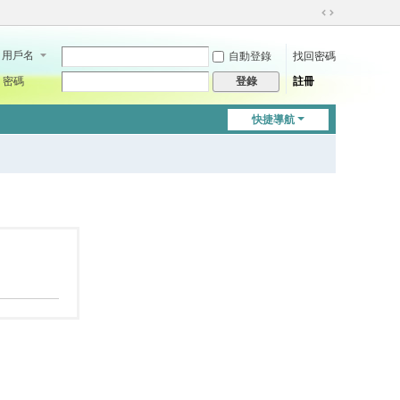
切
換
用戶名
自動登錄
找回密碼
到
寬
密碼
註冊
登錄
版
快捷導航