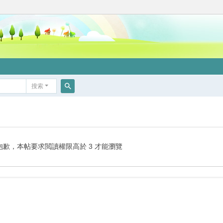
搜索
搜
索
抱歉，本帖要求閲讀權限高於 3 才能瀏覽